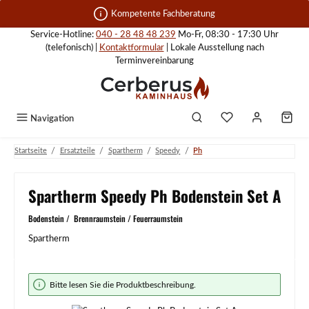
Zum Hauptinhalt springen
Kompetente Fachberatung
Service-Hotline:
040 - 28 48 48 239
Mo-Fr, 08:30 - 17:30 Uhr
(telefonisch) |
Kontaktformular
| Lokale Ausstellung nach
Terminvereinbarung
Navigation
/
/
/
/
Startseite
Ersatzteile
Spartherm
Speedy
Ph
Spartherm Speedy Ph Bodenstein Set A
Bodenstein / Brennraumstein / Feuerraumstein
Spartherm
Bildergalerie überspringen
Bitte lesen Sie die Produktbeschreibung.