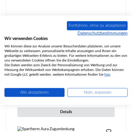
Fortfahren, ohne zu akzeptieren
Datenschutzbestimmungen
Wir verwenden Cookies
Spartherm Speedy Ph-4S Ascherost A
Wir können diese zur Analyse unserer Besucherdaten platzieren, um unsere
Webseite zu verbessern, personalisierte Inhalte anzuzeigen und Ihnen ein
großartiges Webseiten-Erlebnis zu bieten. Für weitere Informationen zu den von
uns verwendeten Cookies öffnen Sie die Einstellungen.
Die Daten werden zum Zweck der Personalisierung von Werbung und zur
Produktnummer:
01012970
Messung der Wirksamkeit von Werbekampagnen erhoben. Die Daten können
mit Google LLC geteilt werden, weitere Informationen finden Sie
hier
.
Alle akzeptieren
Nein, anpassen
Regulärer Preis:
62,61 €
Lieferzeit ca. 2-3 Wochen
Details