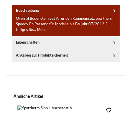
Beschreibung
Original Bodenstein Set A für den Kamineinsatz Spartherm
Speedy Ph Passend für Modelle bis Baujahr 07/2012 2-
teiliges Se…
Mehr
Eigenschaften
Angaben zur Produktsicherheit
Produktgalerie überspringen
Ähnliche Artikel