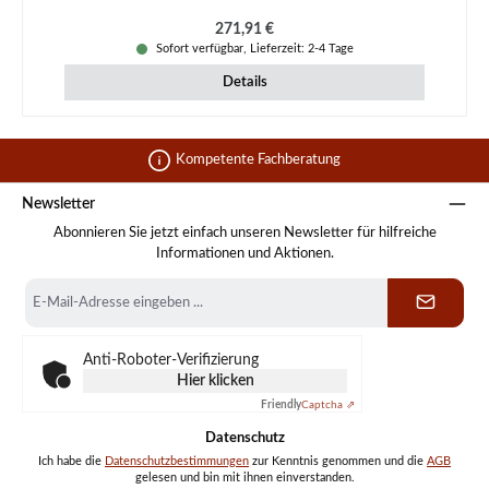
Regulärer Preis:
271,91 €
Sofort verfügbar, Lieferzeit: 2-4 Tage
Details
Kompetente Fachberatung
Newsletter
Abonnieren Sie jetzt einfach unseren Newsletter für hilfreiche
Informationen und Aktionen.
E-
Mail-
Adresse
*
Anti-Roboter-Verifizierung
Hier klicken
Friendly
Captcha ⇗
Datenschutz
Ich habe die
Datenschutzbestimmungen
zur Kenntnis genommen und die
AGB
gelesen und bin mit ihnen einverstanden.