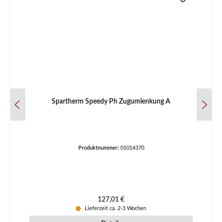
Spartherm Speedy Ph Zugumlenkung A
Produktnummer:
01014370
Regulärer Preis:
127,01 €
Lieferzeit ca. 2-3 Wochen