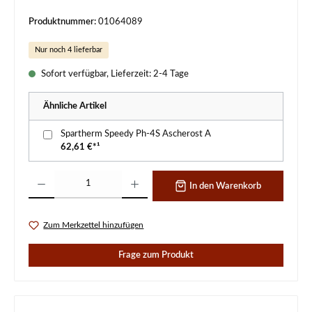
Produktnummer:
01064089
Nur noch 4 lieferbar
Sofort verfügbar, Lieferzeit: 2-4 Tage
Ähnliche Artikel
Spartherm Speedy Ph-4S Ascherost A
62,61 €*¹
Produkt Anzahl: Gib den gewünschten Wert ein oder benutze die Schaltflächen um d
In den Warenkorb
Zum Merkzettel hinzufügen
Frage zum Produkt