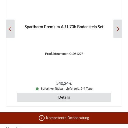
Spartherm Premium A-U-70h Bodenstein Set
Produktnummer:
01061227
Regulärer Preis:
540,24 €
Sofort verfügbar, Lieferzeit: 2-4 Tage
Details
Kompetente Fachberatung