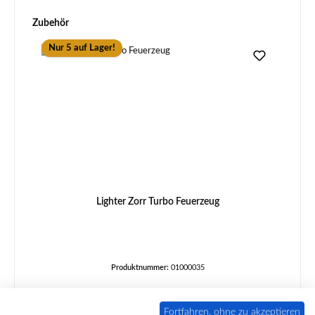
Produktgalerie überspringen
Zubehör
Nur 5 auf Lager!
Lighter Zorr Turbo Feuerzeug
Produktnummer:
01000035
Fortfahren, ohne zu akzeptieren