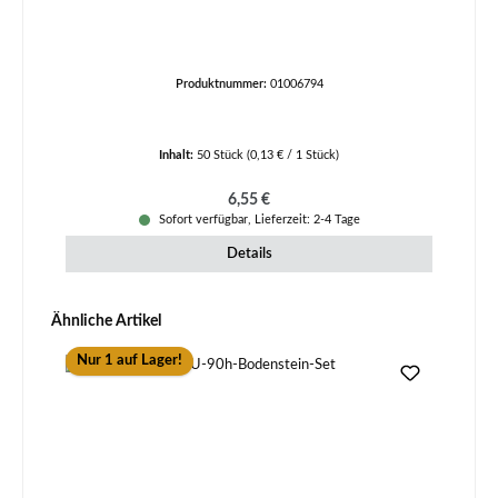
Produktnummer:
01006794
Inhalt:
50 Stück
(0,13 € / 1 Stück)
Regulärer Preis:
6,55 €
Sofort verfügbar, Lieferzeit: 2-4 Tage
Details
Produktgalerie überspringen
Ähnliche Artikel
Nur 1 auf Lager!