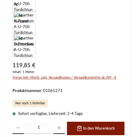
Regulärer Preis:
119,85 €
Inhalt:
1 Meter
Preise inkl. MwSt. zzgl. Versandkosten / Versandkostenfrei ab 399,- €
Produktnummer:
01065271
Nur noch 1 lieferbar
Sofort verfügbar, Lieferzeit: 2-4 Tage
Produkt Anzahl: Gib den gewünschten Wert ein oder benutze die Schaltflächen um d
In den Warenkorb