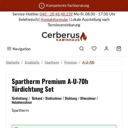
Zum Hauptinhalt springen
Kompetente Fachberatung
Service-Hotline:
040 - 28 48 48 239
Mo-Fr, 08:30 - 17:30 Uhr
(telefonisch) |
Kontaktformular
| Lokale Ausstellung nach
Terminvereinbarung
Navigation
/
/
/
/
Startseite
Ersatzteile
Spartherm
Premium
A-U-70h
Spartherm Premium A-U-70h
Türdichtung Set
Türdichtung / Türband / Dichtschnur / Dichtung / Ofenschnur /
Holzofenschnur
Spartherm
Bildergalerie überspringen