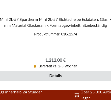
mm Material Glaskeramik Form abgewinkelt hitzebeständig
Produktnummer:
01062574
Regulärer Preis:
1.212,00 €
Lieferzeit ca. 2-3 Wochen
Details
gs innerhalb 24 Stunden
Über 25.000 Artik
Lager