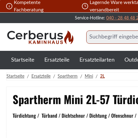
Kompetente
Lagernde Ware werkta
 Hauptinhalt springen
Zur Suche springen
Zur Hauptnavigation springen
Fachberatung
versandbereit
Service-Hotline:
040 - 28 48 48 
Startseite
Ersatzteile
Ersatzteilarten
Outd
/
/
/
/
Startseite
Ersatzteile
Spartherm
Mini
2L
Spartherm Mini 2L-57 Türdi
Türdichtung / Türband / Dichtschnur / Dichtung / Ofenschnur /