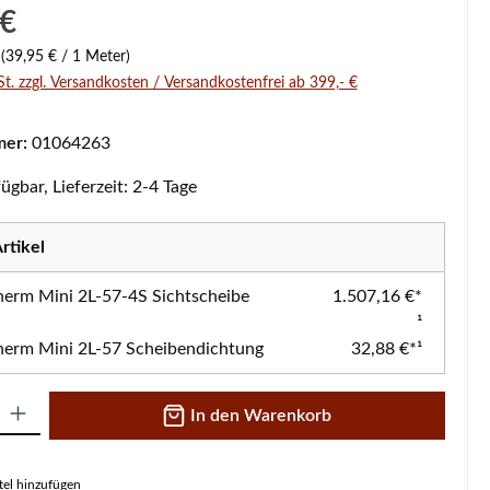
s:
 €
r
(39,95 € / 1 Meter)
St. zzgl. Versandkosten / Versandkostenfrei ab 399,- €
mer:
01064263
ügbar, Lieferzeit: 2-4 Tage
rtikel
herm Mini 2L-57-4S Sichtscheibe
1.507,16 €*
¹
herm Mini 2L-57 Scheibendichtung
32,88 €*¹
 Gib den gewünschten Wert ein oder benutze die Schaltflächen um die A
In den Warenkorb
el hinzufügen