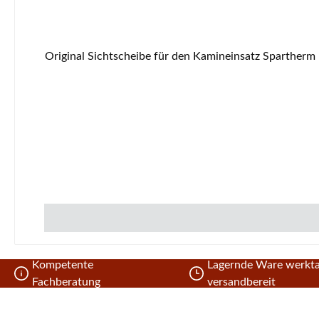
Original Sichtscheibe für den Kamineinsatz Spartherm Mini 2L-57 Spartherm Mini 2L-57 Sichtscheibe Eckdaten: Glas, Kaminscheibe Maße (B/L/H) 415/415 mm x 516 mm x 4
Kompetente
Lagernde Ware werkta
Fachberatung
versandbereit