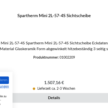
Spartherm Mini 2L-57-4S Sichtscheibe
aterial Glaskeramik Form abgewinkelt hitzebeständig 3 seitig 
Produktnummer:
01002209
ieren
Regulärer Preis:
1.507,16 €
mungen
Lieferzeit ca. 2-3 Wochen
te zu
Details
-
s