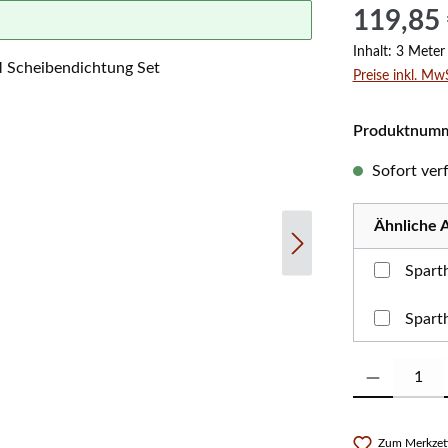
Regulärer Prei
119,85
Inhalt:
3 Mete
Preise inkl. Mw
Produktnum
Sofort verf
Ähnliche A
Spart
Spart
Produkt Anzahl:
Zum Merkzett