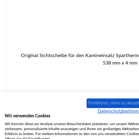
Original Sichtscheibe für den Kamineinsatz Spartherm Mini 2L-57-4S Spartherm Mini 2L-57-4S Sichtscheibe Eckdaten: Ofenglas, Schauglas Maße (B/L/H) 438,5/438,5 mm x
538 mm x 4 mm M
Fortfahren, ohne zu akzept
Datenschutzbestim
Wir verwenden Cookies
Wir können diese zur Analyse unserer Besucherdaten platzieren, um unsere Websei
verbessern, personalisierte Inhalte anzuzeigen und Ihnen ein großartiges Webseiten
Erlebnis zu bieten. Für weitere Informationen zu den von uns verwendeten Cookie
öffnen Sie die Einstellungen.