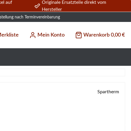
el auf
Originale Ersatzteile direkt vom
Hersteller
stellung nach Terminvereinbarung
erkliste
Mein Konto
Warenkorb
0,00 €
Spartherm