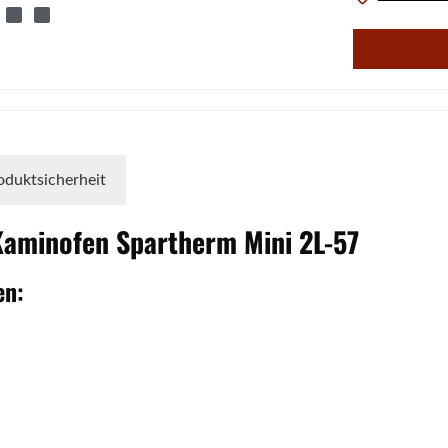
oduktsicherheit
 Kaminofen
Spartherm
Mini
2L-57
en: