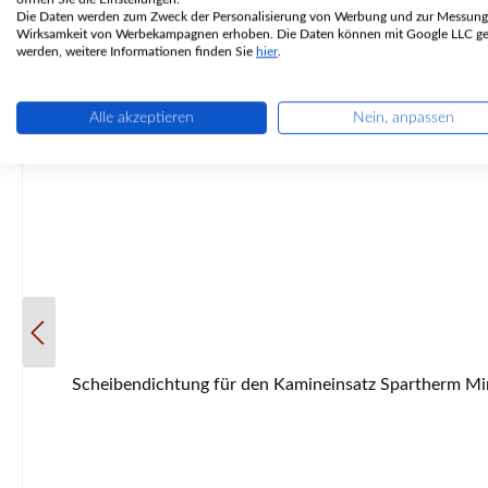
Die Daten werden zum Zweck der Personalisierung von Werbung und zur Messung
Nur 3 auf Lager!
Wirksamkeit von Werbekampagnen erhoben. Die Daten können mit Google LLC get
werden, weitere Informationen finden Sie
hier
.
Alle akzeptieren
Nein, anpassen
Scheibendichtung für den Kamineinsatz Spartherm Mini 2L-57 Spartherm Mini 2L-57 Scheibendichtung Eckdaten: Glasband, Ofenschnur Flachdichtung Maße (B/H) 18 mm x