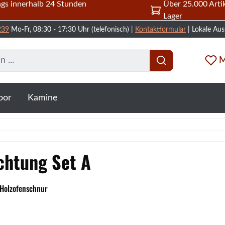
gs innerhalb 24 Stunden
Über 25.000 Artik
Lager
239
Mo-Fr, 08:30 - 17:30 Uhr (telefonisch) |
Kontaktformular
| Lokale Aus
M
oor
Kamine
chtung Set A
 Holzofenschnur