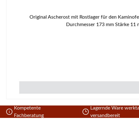
Original Ascherost mit Rostlager für den Kaminofen Skantherm Merano 2-teiliges Set Skantherm Merano Ascherost
Durchmesser 173 mm Stärke 11 mm
Kompetente
Lagernde Ware werkta
Fachberatung
versandbereit