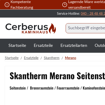
Kompetente
Lagernde Ware werkta
 Hauptinhalt springen
Zur Suche springen
Zur Hauptnavigation springen
Fachberatung
versandbereit
Service-Hotline:
040 - 28 48 48 
Startseite
Ersatzteile
Ersatzteilarten
Outd
/
/
/
Startseite
Ersatzteile
Skantherm
Merano
Skantherm Merano Seitenst
Seitenstein / Brennraumstein / Feuerraumstein / Kaminofenstein 