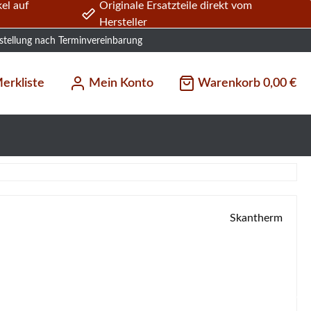
el auf
Originale Ersatzteile direkt vom
Hersteller
stellung nach Terminvereinbarung
erkliste
Mein Konto
Warenkorb
0,00 €
Skantherm