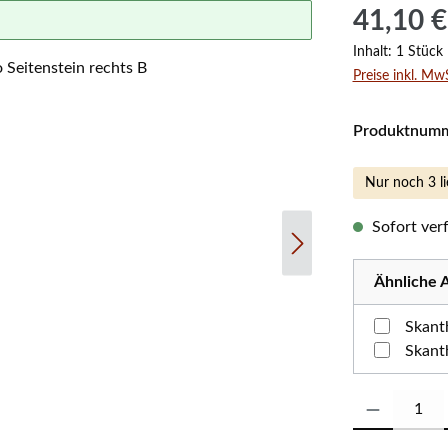
Regulärer Prei
41,10 €
Inhalt:
1 Stück
Preise inkl. Mw
Produktnum
Nur noch 3 li
Sofort verf
Ähnliche A
Skant
Skant
Produkt Anzahl: