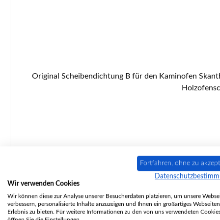
Original Scheibendichtung B für den Kaminofen Skantherm Merano Passend für Modelle ab Baujahr 04/2011. Skantherm Merano Scheibendichtung Eckdaten: Glasdichtung,
Holzofensc
Fortfahren, ohne zu akzept
Datenschutzbestim
Wir verwenden Cookies
Wir können diese zur Analyse unserer Besucherdaten platzieren, um unsere Websei
verbessern, personalisierte Inhalte anzuzeigen und Ihnen ein großartiges Webseiten
Erlebnis zu bieten. Für weitere Informationen zu den von uns verwendeten Cookie
öffnen Sie die Einstellungen.