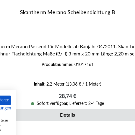
Skantherm Merano Scheibendichtung B
hnur Flachdichtung Maße (B/H) 3 mm x 20 mm Länge 2,20 m se
Produktnummer:
01017161
Inhalt:
2.2 Meter
(13,06 € / 1 Meter)
Regulärer Preis:
28,74 €
ieren
Sofort verfügbar, Lieferzeit: 2-4 Tage
mungen
Details
te zu
-
s