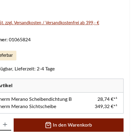
s:
St. zzgl. Versandkosten / Versandkostenfrei ab 399,- €
mer:
01065824
eferbar
ügbar, Lieferzeit: 2-4 Tage
rtikel
herm Merano Scheibendichtung B
28,74 €*¹
herm Merano Sichtscheibe
349,32 €*¹
 Gib den gewünschten Wert ein oder benutze die Schaltflächen um die A
In den Warenkorb