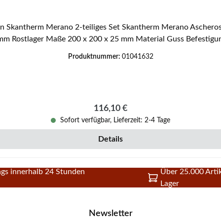
 mit Rostlager Eckdaten: Ascherost Material Guss
 Rostlager Maße 200 x 200 x 25 mm Material Guss Befestigun
Produktnummer:
01041632
Regulärer Preis:
116,10 €
Sofort verfügbar, Lieferzeit: 2-4 Tage
Details
gs innerhalb 24 Stunden
Über 25.000 Artik
Lager
Newsletter