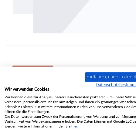
Beschreibung
Eigenschaften
Angaben zur Pr
Fortfahren, ohne zu akzept
Datenschutzbestim
Original
Feuerraumauskleidung
für
Wir verwenden Cookies
Wir können diese zur Analyse unserer Besucherdaten platzieren, um unsere Websei
verbessern, personalisierte Inhalte anzuzeigen und Ihnen ein großartiges Webseiten
14-teiliges Set
Erlebnis zu bieten. Für weitere Informationen zu den von uns verwendeten Cookie
öffnen Sie die Einstellungen.
Die Daten werden zum Zweck der Personalisierung von Werbung und zur Messung
Skantherm
Fyrholm
Feuerraumauskleidu
Wirksamkeit von Werbekampagnen erhoben. Die Daten können mit Google LLC get
werden, weitere Informationen finden Sie
hier
.