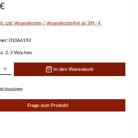
s:
 €
St. zzgl. Versandkosten / Versandkostenfrei ab 399,- €
mer:
01066192
 ca. 2-3 Wochen
 Gib den gewünschten Wert ein oder benutze die Schaltflächen um die A
In den Warenkorb
el hinzufügen
Frage zum Produkt