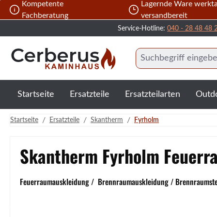
Kompetente
Lagernde Ware werkta
 Hauptinhalt springen
Zur Suche springen
Zur Hauptnavigation springen
Fachberatung
versandbereit
Service-Hotline:
040 - 28 48 48 
Startseite
Ersatzteile
Ersatzteilarten
Outd
/
/
/
Startseite
Ersatzteile
Skantherm
Fyrholm
Skantherm Fyrholm Feuerr
Feuerraumauskleidung / Brennraumauskleidung / Brennraumstein