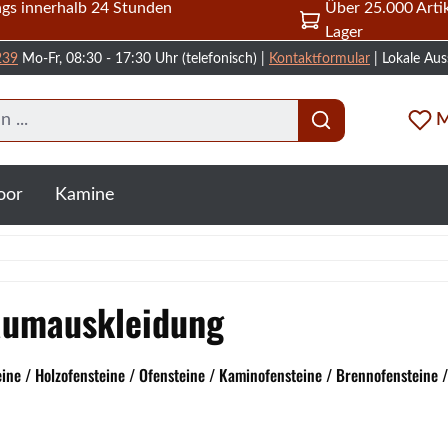
gs innerhalb 24 Stunden
Über 25.000 Artik
Lager
239
Mo-Fr, 08:30 - 17:30 Uhr (telefonisch) |
Kontaktformular
| Lokale Aus
M
oor
Kamine
aumauskleidung
e / Holzofensteine / Ofensteine / Kaminofensteine / Brennofensteine 