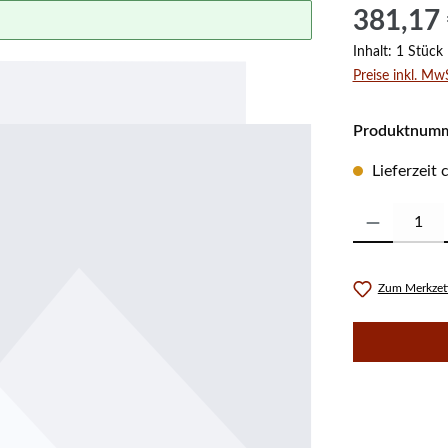
Regulärer Prei
381,17
Inhalt:
1 Stück
Preise inkl. Mw
Produktnum
Lieferzeit
Produkt Anzahl:
Zum Merkzett