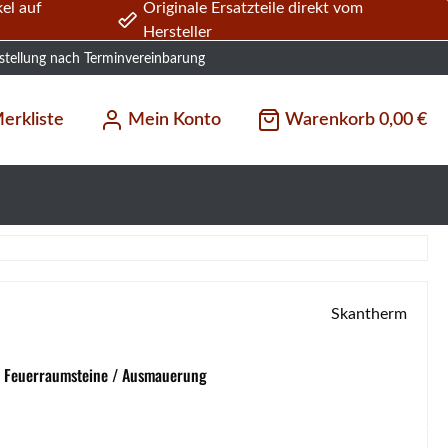
el auf
Originale Ersatzteile direkt vom
Hersteller
stellung nach Terminvereinbarung
erkliste
Mein Konto
Warenkorb
0,00 €
Skantherm
/ Feuerraumsteine / Ausmauerung