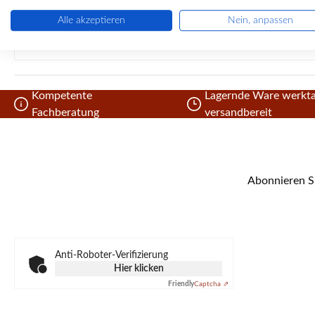
Ofensteine, Brennofensteine
Alle akzeptieren
Nein, anpassen
Kompetente
Lagernde Ware werkta
Fachberatung
versandbereit
Abonnieren Si
Anti-Roboter-Verifizierung
Hier klicken
Friendly
Captcha ⇗