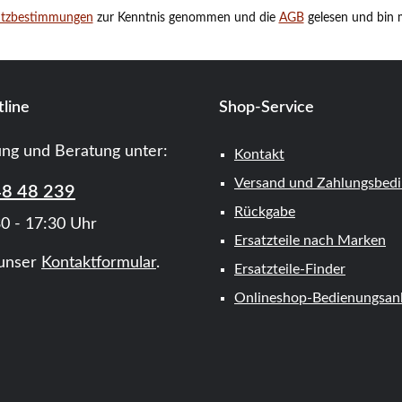
utzbestimmungen
zur Kenntnis genommen und die
AGB
gelesen und bin m
line
Shop-Service
ung und Beratung unter:
Kontakt
Versand und Zahlungsbed
48 48 239
Rückgabe
0 - 17:30 Uhr
Ersatzteile nach Marken
unser
Kontaktformular
.
Ersatzteile-Finder
Onlineshop-Bedienungsanl