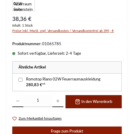
Regulärer Preis:
38,36 €
Inhalt:
1 Stück
Preise inkl. MwSt. zzgl. Versandkosten / Versandkostenfrei ab 399,- €
Produktnummer:
01065785
Sofort verfügbar, Lieferzeit: 2-4 Tage
Ähnliche Artikel
Romotop Riano 02W Feuerraumauskleidung
280,83 €*¹
Produkt Anzahl: Gib den gewünschten Wert ein oder benutze die Schaltflächen um d
In den Warenkorb
Zum Merkzettel hinzufügen
Frage zum Produkt