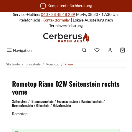
Zum Hauptinhalt springen
Kompetente Fachberatung
Service-Hotline:
040 - 28 48 48 239
Mo-Fr, 08:30 - 17:30 Uhr
(telefonisch) |
Kontaktformular
| Lokale Ausstellung nach
Terminvereinbarung
Navigation
/
/
/
Startseite
Ersatzteile
Romotop
Riano
Romotop Riano 02W Seitenstein rechts
vorne
Seitenstein / Brennraumstein / Feuerraumstein / Kaminofenstein /
Brennofenstein / Ofenstein / Holzofenstein
Romotop
Bildergalerie überspringen