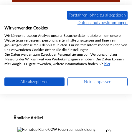
Fortfahren, ohne zu akzeptieren
Datenschutzbestimmungen
Wir verwenden Cookies
Beschreibung
Wir können diese zur Analyse unserer Besucherdaten platzieren, um unsere
Original Seitenstein rechts vorne für den Kaminofen
Webseite zu verbessern, personalisierte Inhalte anzuzeigen und Ihnen ein
großartiges Webseiten-Erlebnis zu bieten. Für weitere Informationen zu den von
Romotop Riano 02W Romotop Riano 02W Seitenstein
uns verwendeten Cookies öffnen Sie die Einstellungen.
rechts vorne Eckdaten:…
Mehr
Die Daten werden zum Zweck der Personalisierung von Werbung und zur
Messung der Wirksamkeit von Werbekampagnen erhoben. Die Daten können
Eigenschaften
mit Google LLC geteilt werden, weitere Informationen finden Sie
hier
.
Angaben zur Produktsicherheit
Alle akzeptieren
Nein, anpassen
Produktgalerie überspringen
Ähnliche Artikel