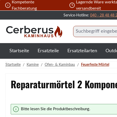
Kompetente
Lagernde Ware werkta
 Hauptinhalt springen
Zur Suche springen
Zur Hauptnavigation springen
Fachberatung
versandbereit
Service-Hotline:
040 - 28 48 48 
Startseite
Ersatzteile
Ersatzteilarten
Outd
/
/
/
Startseite
Kamine
Ofen- & Kaminbau
Feuerfeste Mörtel
Reparaturmörtel 2 Kompone
Bildergalerie überspringen
Bitte lesen Sie die Produktbeschreibung.