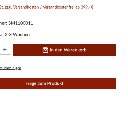
St. zzgl. Versandkosten / Versandkostenfrei ab 399,- €
mer:
SM1100011
 ca. 2-3 Wochen
 Gib den gewünschten Wert ein oder benutze die Schaltflächen um die A
In den Warenkorb
el hinzufügen
Frage zum Produkt