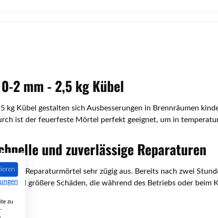
0-2 mm - 2,5 kg Kübel
 kg Kübel gestalten sich Ausbesserungen in Brennräumen kinde
rch ist der feuerfeste Mörtel perfekt geeignet, um in temperatu
schnelle und zuverlässige Reparaturen
ieren
 der Reparaturmörtel sehr zügig aus. Bereits nach zwei Stund
mungen
einere und größere Schäden, die während des Betriebs oder beim
te zu
-
s