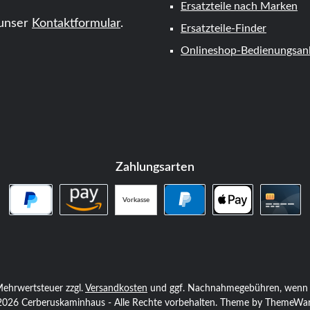
Ersatzteile nach Marken
unser
Kontaktformular
.
Ersatzteile-Finder
Onlineshop-Bedienungsanl
Zahlungsarten
Vorkasse
PayPal Später Bezahlen
Amazon Pay
PayPal
Apple Pay
Kredi
. Mehrwertsteuer zzgl.
Versandkosten
und ggf. Nachnahmegebühren, wenn n
026 Cerberuskaminhaus - Alle Rechte vorbehalten. Theme by
ThemeWa