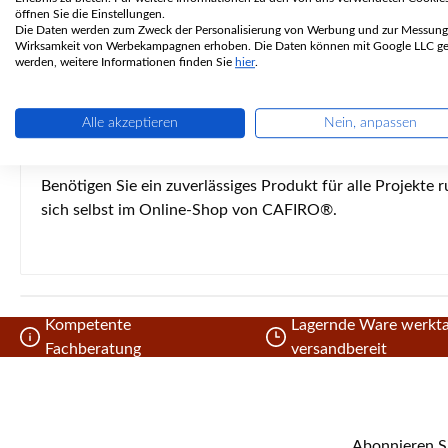
Was den feuerfesten Mörtel von Ort
öffnen Sie die Einstellungen.
Die Daten werden zum Zweck der Personalisierung von Werbung und zur Messung
Wirksamkeit von Werbekampagnen erhoben. Die Daten können mit Google LLC get
hitzebeständig bis 1.700 °C
werden, weitere Informationen finden Sie
hier
.
schnelle Aushärtung
Abbindung erfolgt chemisch
Alle akzeptieren
Nein, anpassen
2,5 kg Kübel
Benötigen Sie ein zuverlässiges Produkt für alle Projekt
sich selbst im Online-Shop von CAFIRO®.
Kompetente
Lagernde Ware werkta
Fachberatung
versandbereit
Abonnieren Si