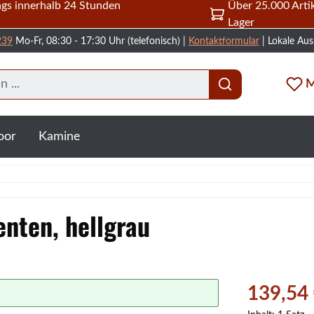
gs innerhalb 24 Stunden
Über 25.000 Artik
Lager
239
Mo-Fr, 08:30 - 17:30 Uhr (telefonisch) |
Kontaktformular
| Lokale Aus
M
oor
Kamine
nten, hellgrau
Verkaufspreis
139,54