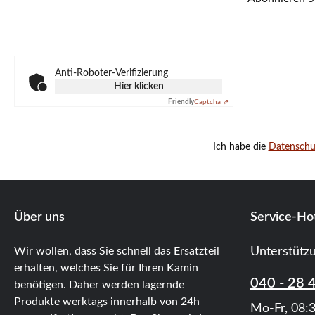
Anti-Roboter-Verifizierung
Hier klicken
Friendly
Captcha ⇗
Ich habe die
Datensch
Über uns
Service-Hot
Wir wollen, dass Sie schnell das Ersatzteil
Unterstütz
erhalten, welches Sie für Ihren Kamin
040 - 28 
benötigen. Daher werden lagernde
Produkte werktags innerhalb von 24h
Mo-Fr, 08:3