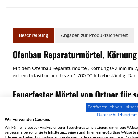
Beschreibung
Angaben zur Produktsicherheit
Ofenbau Reparaturmörtel, Körnung 
Mit dem Ofenbau Reparaturmörtel, Körnung 0-2 mm im 2,5
extrem belastbar und bis zu 1.700 °C hitzebeständig. Dadu
Feuerfester Mörtel von Ortner für 
Fortfahren, ohne zu akzept
Dank der Zusammensetzung aus Mörtel und Phosphat härtet
Datenschutzbestim
erste Aufheizvorgang sollte dabei verzögert erfolgen. Kl
Wir verwenden Cookies
schnell und dauerhaft behoben.
Wir können diese zur Analyse unserer Besucherdaten platzieren, um unsere Websei
verbessern, personalisierte Inhalte anzuzeigen und Ihnen ein großartiges Webseiten
Erlebnis zu bieten. Für weitere Informationen zu den von uns verwendeten Cookie