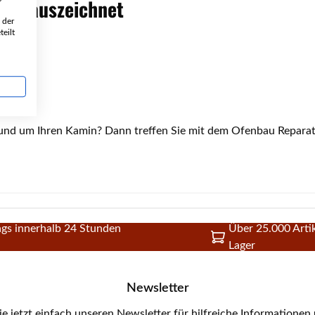
ner auszeichnet
 der
eilt
e rund um Ihren Kamin? Dann treffen Sie mit dem Ofenbau Repara
gs innerhalb 24 Stunden
Über 25.000 Artik
Lager
Newsletter
e jetzt einfach unseren Newsletter für hilfreiche Informationen