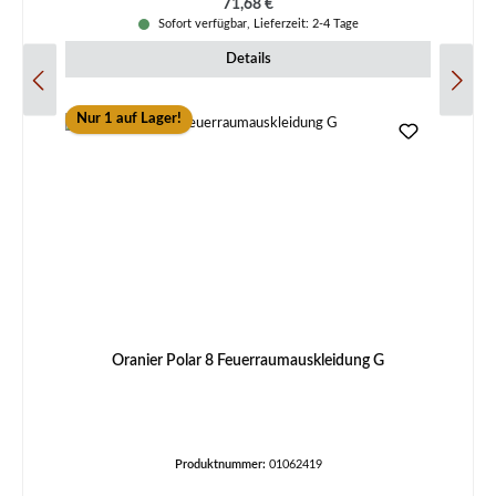
Regulärer Preis:
71,68 €
Sofort verfügbar, Lieferzeit: 2-4 Tage
Details
Nur 1 auf Lager!
Oranier Polar 8 Feuerraumauskleidung G
Produktnummer:
01062419