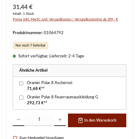
Regulärer Preis:
31,44 €
Inhalt:
1 Stück
Preise inkl. MwSt. zzgl. Versandkosten / Versandkostenfrei ab 399,- €
Produktnummer:
01064792
Nur noch 7 lieferbar
Sofort verfügbar, Lieferzeit: 2-4 Tage
Ähnliche Artikel
Oranier Polar 8 Ascherost
71,68 €*¹
Oranier Polar 8 Feuerraumauskleidung G
292,73 €*¹
Produkt Anzahl: Gib den gewünschten Wert ein oder benutze die Schaltflächen um d
In den Warenkorb
Zum Merkzettel hinzufügen