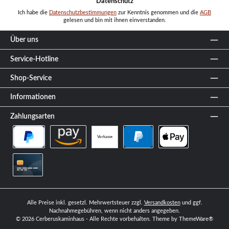
Datenschutz
Ich habe die
Datenschutzbestimmungen
zur Kenntnis genommen und die
AGB
gelesen und bin mit ihnen einverstanden.
Über uns
Service-Hotline
Shop-Service
Informationen
Zahlungsarten
Vorkasse
PayPal Später Bezahlen
Amazon Pay
PayPal
Apple Pay
Kreditkarte
Alle Preise inkl. gesetzl. Mehrwertsteuer zzgl.
Versandkosten
und ggf.
Nachnahmegebühren, wenn nicht anders angegeben.
© 2026 Cerberuskaminhaus - Alle Rechte vorbehalten. Theme by
ThemeWare®