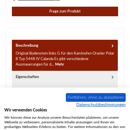
Frage zum Produkt
Beschreibung
Original Bodenstein links G für den Kaminofen Oranier Polar
8 Typ 5448 IV Calanda Es gibt verschiedene
Ausmauerungen für d…
Mehr
Eigenschaften
Angaben zur Produktsicherheit
Fortfahren, ohne zu akzeptieren
Datenschutzbestimmungen
Wir verwenden Cookies
Wir können diese zur Analyse unserer Besucherdaten platzieren, um unsere
Webseite zu verbessern, personalisierte Inhalte anzuzeigen und Ihnen ein
großartiges Webseiten-Erlebnis zu bieten. Für weitere Informationen zu den von
Produktgalerie überspringen