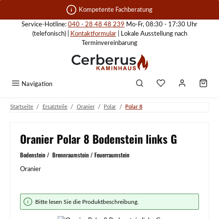
Zum Hauptinhalt springen
Kompetente Fachberatung
Service-Hotline:
040 - 28 48 48 239
Mo-Fr, 08:30 - 17:30 Uhr
(telefonisch) |
Kontaktformular
| Lokale Ausstellung nach
Terminvereinbarung
Navigation
/
/
/
/
Startseite
Ersatzteile
Oranier
Polar
Polar 8
Oranier Polar 8 Bodenstein links G
Bodenstein / Brennraumstein / Feuerraumstein
Oranier
Bildergalerie überspringen
Bitte lesen Sie die Produktbeschreibung.