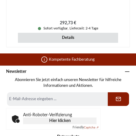
Regulärer Preis:
292,73 €
Sofort verfügbar, Lieferzeit: 2-4 Tage
Details
Kompetente Fachberatung
Newsletter
Abonnieren Sie jetzt einfach unseren Newsletter für hilfreiche
Informationen und Aktionen.
E-
Mail-
Adresse
*
Anti-Roboter-Verifizierung
Hier klicken
Friendly
Captcha ⇗