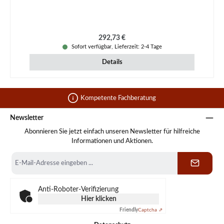
Regulärer Preis:
292,73 €
Sofort verfügbar, Lieferzeit: 2-4 Tage
Details
Kompetente Fachberatung
Newsletter
Abonnieren Sie jetzt einfach unseren Newsletter für hilfreiche
Informationen und Aktionen.
E-
Mail-
Adresse
*
Anti-Roboter-Verifizierung
Hier klicken
Friendly
Captcha ⇗