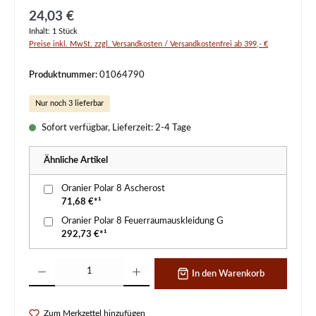
Regulärer Preis:
24,03 €
Inhalt:
1 Stück
Preise inkl. MwSt. zzgl. Versandkosten / Versandkostenfrei ab 399,- €
Produktnummer:
01064790
Nur noch 3 lieferbar
Sofort verfügbar, Lieferzeit: 2-4 Tage
Ähnliche Artikel
Oranier Polar 8 Ascherost
71,68 €*¹
Oranier Polar 8 Feuerraumauskleidung G
292,73 €*¹
Produkt Anzahl: Gib den gewünschten Wert ein oder benutze die Schaltflächen um d
In den Warenkorb
Zum Merkzettel hinzufügen