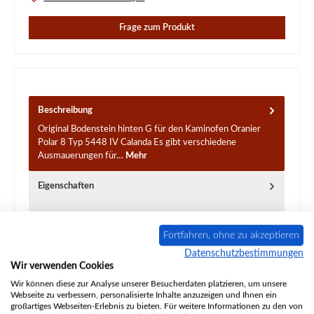
Frage zum Produkt
Beschreibung
Original Bodenstein hinten G für den Kaminofen Oranier
Polar 8 Typ 5448 IV Calanda Es gibt verschiedene
Ausmauerungen für…
Mehr
Eigenschaften
Angaben zur Produktsicherheit
Fortfahren, ohne zu akzeptieren
Datenschutzbestimmungen
Wir verwenden Cookies
Wir können diese zur Analyse unserer Besucherdaten platzieren, um unsere
Webseite zu verbessern, personalisierte Inhalte anzuzeigen und Ihnen ein
großartiges Webseiten-Erlebnis zu bieten. Für weitere Informationen zu den von
Produktgalerie überspringen