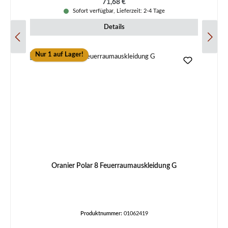
Regulärer Preis:
71,68 €
Sofort verfügbar, Lieferzeit: 2-4 Tage
Details
Nur 1 auf Lager!
Oranier Polar 8 Feuerraumauskleidung G
Produktnummer:
01062419