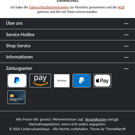
Datenschutz
Ich habe die
Datenschutzbestimmungen
zur Kenntnis genommen und die
AGB
gelesen und bin mit ihnen einverstanden.
Über uns
Service-Hotline
Shop-Service
Informationen
Zahlungsarten
Vorkasse
PayPal Später Bezahlen
Amazon Pay
PayPal
Apple Pay
Kreditkarte
Alle Preise inkl. gesetzl. Mehrwertsteuer zzgl.
Versandkosten
und ggf.
Nachnahmegebühren, wenn nicht anders angegeben.
© 2026 Cerberuskaminhaus - Alle Rechte vorbehalten. Theme by
ThemeWare®