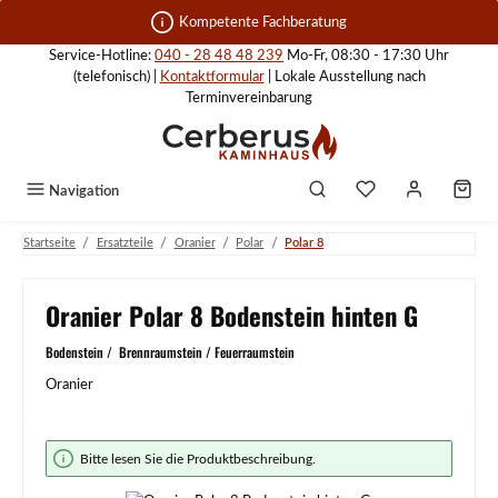
Zum Hauptinhalt springen
Kompetente Fachberatung
Service-Hotline:
040 - 28 48 48 239
Mo-Fr, 08:30 - 17:30 Uhr
(telefonisch) |
Kontaktformular
| Lokale Ausstellung nach
Terminvereinbarung
Navigation
/
/
/
/
Startseite
Ersatzteile
Oranier
Polar
Polar 8
Oranier Polar 8 Bodenstein hinten G
Bodenstein / Brennraumstein / Feuerraumstein
Oranier
Bildergalerie überspringen
Bitte lesen Sie die Produktbeschreibung.