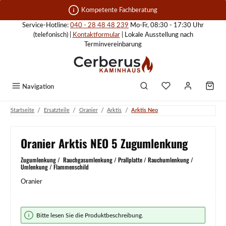
Zum Hauptinhalt springen
Kompetente Fachberatung
Service-Hotline:
040 - 28 48 48 239
Mo-Fr, 08:30 - 17:30 Uhr
(telefonisch) |
Kontaktformular
| Lokale Ausstellung nach
Terminvereinbarung
Navigation
/
/
/
/
Startseite
Ersatzteile
Oranier
Arktis
Arktis Neo
Oranier Arktis NEO 5 Zugumlenkung
Zugumlenkung / Rauchgasumlenkung / Prallplatte / Rauchumlenkung /
Umlenkung / Flammenschild
Oranier
Bildergalerie überspringen
Bitte lesen Sie die Produktbeschreibung.