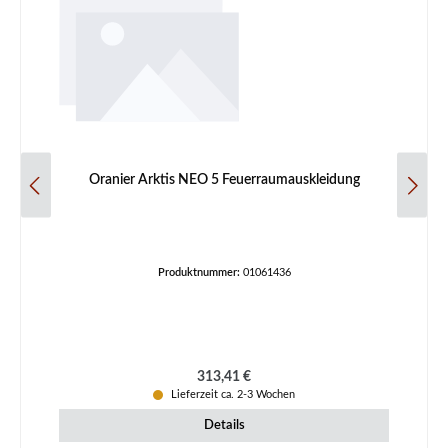
Oranier Arktis NEO 5 Feuerraumauskleidung
Produktnummer:
01061436
Regulärer Preis:
313,41 €
Lieferzeit ca. 2-3 Wochen
Details