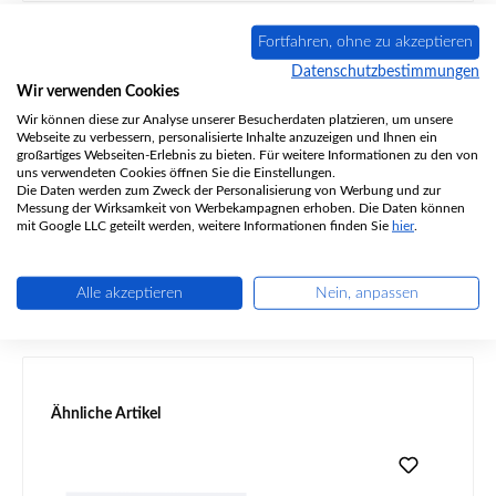
Fortfahren, ohne zu akzeptieren
Datenschutzbestimmungen
Wir verwenden Cookies
Beschreibung
Wir können diese zur Analyse unserer Besucherdaten platzieren, um unsere
Original Zugumlenkung für den Kaminofen Oranier Arktis
Webseite zu verbessern, personalisierte Inhalte anzuzeigen und Ihnen ein
NEO 5 Oranier Arktis NEO 5 Zugumlenkung Eckdaten:
großartiges Webseiten-Erlebnis zu bieten. Für weitere Informationen zu den von
Rauchumlenkung…
Mehr
uns verwendeten Cookies öffnen Sie die Einstellungen.
Die Daten werden zum Zweck der Personalisierung von Werbung und zur
Messung der Wirksamkeit von Werbekampagnen erhoben. Die Daten können
Eigenschaften
mit Google LLC geteilt werden, weitere Informationen finden Sie
hier
.
Angaben zur Produktsicherheit
Alle akzeptieren
Nein, anpassen
Produktgalerie überspringen
Ähnliche Artikel