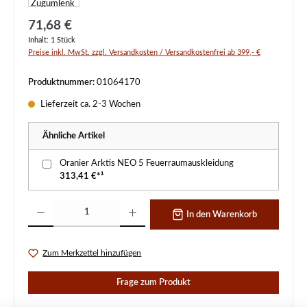
Regulärer Preis:
71,68 €
Inhalt:
1 Stück
Preise inkl. MwSt. zzgl. Versandkosten / Versandkostenfrei ab 399,- €
Produktnummer:
01064170
Lieferzeit ca. 2-3 Wochen
Ähnliche Artikel
Oranier Arktis NEO 5 Feuerraumauskleidung
313,41 €*¹
Produkt Anzahl: Gib den gewünschten Wert ein oder benutze die Schaltflächen um d
In den Warenkorb
Zum Merkzettel hinzufügen
Frage zum Produkt