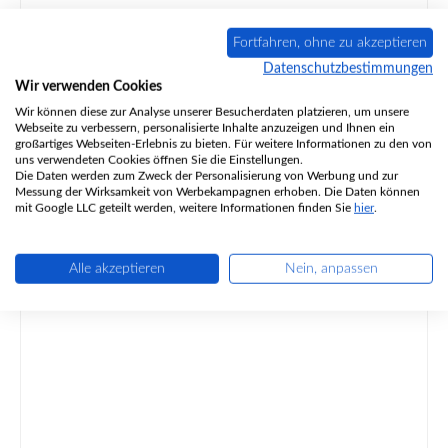
Fortfahren, ohne zu akzeptieren
Produktnummer:
01000569
Datenschutzbestimmungen
Wir verwenden Cookies
Wir können diese zur Analyse unserer Besucherdaten platzieren, um unsere
Webseite zu verbessern, personalisierte Inhalte anzuzeigen und Ihnen ein
großartiges Webseiten-Erlebnis zu bieten. Für weitere Informationen zu den von
uns verwendeten Cookies öffnen Sie die Einstellungen.
Regulärer Preis:
593,24 €
Die Daten werden zum Zweck der Personalisierung von Werbung und zur
Lieferzeit ca. 2-3 Wochen
Messung der Wirksamkeit von Werbekampagnen erhoben. Die Daten können
mit Google LLC geteilt werden, weitere Informationen finden Sie
hier
.
Details
Alle akzeptieren
Nein, anpassen
Nur 1 auf Lager!