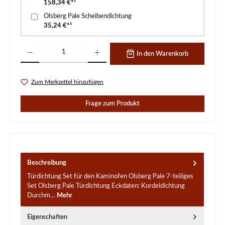
158,34 €*¹
Olsberg Pale Scheibendichtung
35,24 €*¹
Produkt Anzahl: Gib den gewünschten Wert ein oder benutze die Schaltflächen um d
In den Warenkorb
Zum Merkzettel hinzufügen
Frage zum Produkt
Beschreibung
Türdichtung Set für den Kaminofen Olsberg Pale 7-teiliges
Set Olsberg Pale Türdichtung Eckdaten: Kordeldichtung
Durchm…
Mehr
Eigenschaften