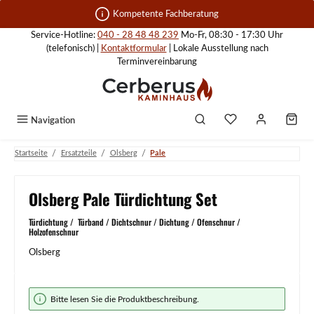
Zum Hauptinhalt springen
Kompetente Fachberatung
Service-Hotline:
040 - 28 48 48 239
Mo-Fr, 08:30 - 17:30 Uhr
(telefonisch) |
Kontaktformular
| Lokale Ausstellung nach
Terminvereinbarung
Navigation
/
/
/
Startseite
Ersatzteile
Olsberg
Pale
Olsberg Pale Türdichtung Set
Türdichtung / Türband / Dichtschnur / Dichtung / Ofenschnur /
Holzofenschnur
Olsberg
Bildergalerie überspringen
Bitte lesen Sie die Produktbeschreibung.