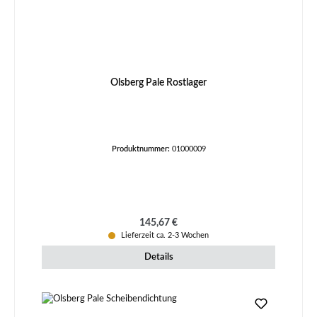
Olsberg Pale Rostlager
Produktnummer:
01000009
Regulärer Preis:
145,67 €
Lieferzeit ca. 2-3 Wochen
Details