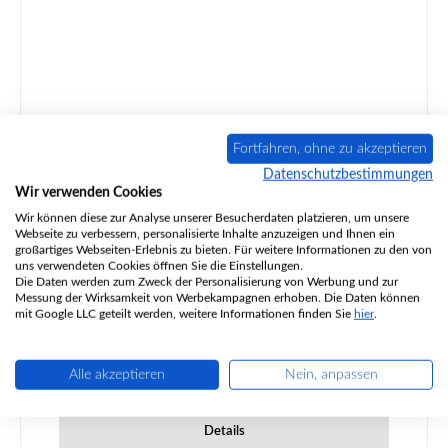
Fortfahren, ohne zu akzeptieren
Datenschutzbestimmungen
Olsberg Göteborg II Ascherost
Wir verwenden Cookies
Wir können diese zur Analyse unserer Besucherdaten platzieren, um unsere
Webseite zu verbessern, personalisierte Inhalte anzuzeigen und Ihnen ein
großartiges Webseiten-Erlebnis zu bieten. Für weitere Informationen zu den von
uns verwendeten Cookies öffnen Sie die Einstellungen.
Produktnummer:
01025549
Die Daten werden zum Zweck der Personalisierung von Werbung und zur
Messung der Wirksamkeit von Werbekampagnen erhoben. Die Daten können
mit Google LLC geteilt werden, weitere Informationen finden Sie
hier
.
Alle akzeptieren
Nein, anpassen
Regulärer Preis:
242,79 €
Sofort verfügbar, Lieferzeit: 2-4 Tage
Details