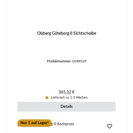
Olsberg Göteborg II Sichtscheibe
Produktnummer:
01000129
Regulärer Preis:
365,32 €
Lieferzeit ca. 2-3 Wochen
Details
Nur 1 auf Lager!