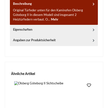
Beschreibung
Original Türfeder unten für den Kaminofen Olsberg
Göteborg II In diesem Modell sind insgesamt 2
Heiztürfedern verbaut. O…
Mehr
Eigenschaften
Angaben zur Produktsicherheit
Produktgalerie überspringen
Ähnliche Artikel