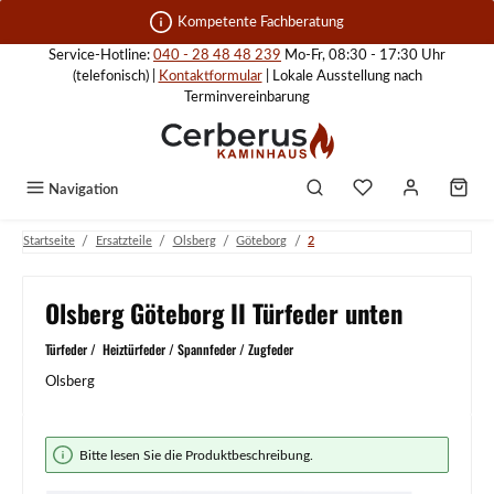
Zum Hauptinhalt springen
Kompetente Fachberatung
Service-Hotline:
040 - 28 48 48 239
Mo-Fr, 08:30 - 17:30 Uhr
(telefonisch) |
Kontaktformular
| Lokale Ausstellung nach
Terminvereinbarung
Navigation
/
/
/
/
Startseite
Ersatzteile
Olsberg
Göteborg
2
Olsberg Göteborg II Türfeder unten
Türfeder / Heiztürfeder / Spannfeder / Zugfeder
Olsberg
Bildergalerie überspringen
Bitte lesen Sie die Produktbeschreibung.