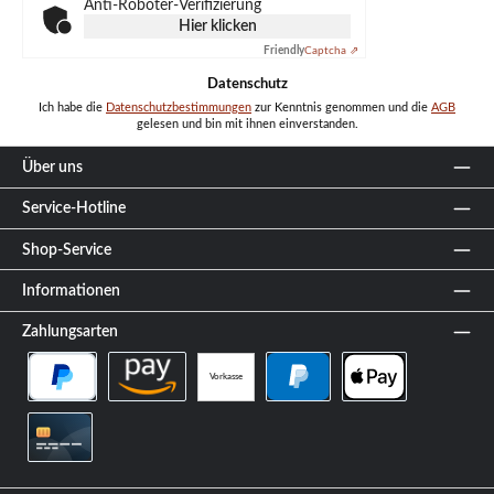
Anti-Roboter-Verifizierung
Hier klicken
Friendly
Captcha ⇗
Datenschutz
Ich habe die
Datenschutzbestimmungen
zur Kenntnis genommen und die
AGB
gelesen und bin mit ihnen einverstanden.
Über uns
Service-Hotline
Shop-Service
Informationen
Zahlungsarten
Vorkasse
PayPal Später Bezahlen
Amazon Pay
PayPal
Apple Pay
Kreditkarte