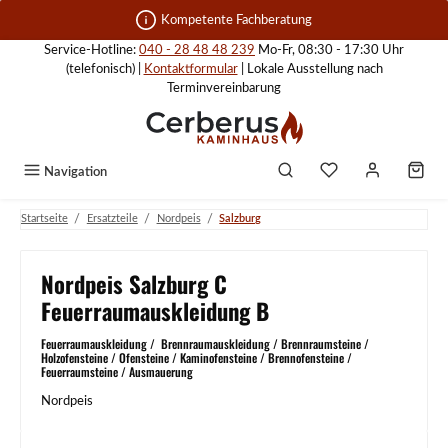
Zum Hauptinhalt springen
Kompetente Fachberatung
Service-Hotline:
040 - 28 48 48 239
Mo-Fr, 08:30 - 17:30 Uhr
(telefonisch) |
Kontaktformular
| Lokale Ausstellung nach
Terminvereinbarung
Navigation
/
/
/
Startseite
Ersatzteile
Nordpeis
Salzburg
Nordpeis Salzburg C
Feuerraumauskleidung B
Feuerraumauskleidung / Brennraumauskleidung / Brennraumsteine /
Holzofensteine / Ofensteine / Kaminofensteine / Brennofensteine /
Feuerraumsteine / Ausmauerung
Nordpeis