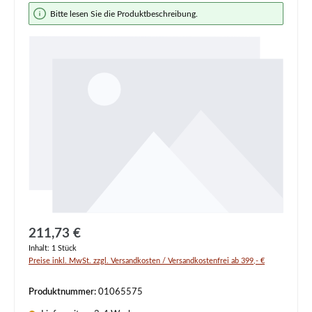
Bildergalerie überspringen
Bitte lesen Sie die Produktbeschreibung.
Regulärer Preis:
211,73 €
Inhalt:
1 Stück
Preise inkl. MwSt. zzgl. Versandkosten / Versandkostenfrei ab 399,- €
Produktnummer:
01065575