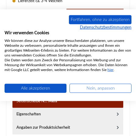
Lieferzeit ca. 3-4 Wochen
Produkt Anzahl: Gib den gewünschten Wert ein oder benutze die Schaltflächen um d
In den Warenkorb
Fortfahren, ohne zu akzeptieren
Datenschutzbestimmungen
Zum Merkzettel hinzufügen
Wir verwenden Cookies
Wir können diese zur Analyse unserer Besucherdaten platzieren, um unsere
Frage zum Produkt
Webseite zu verbessern, personalisierte Inhalte anzuzeigen und Ihnen ein
großartiges Webseiten-Erlebnis zu bieten. Für weitere Informationen zu den von
uns verwendeten Cookies öffnen Sie die Einstellungen.
Die Daten werden zum Zweck der Personalisierung von Werbung und zur
Messung der Wirksamkeit von Werbekampagnen erhoben. Die Daten können
mit Google LLC geteilt werden, weitere Informationen finden Sie
hier
.
Beschreibung
Alle akzeptieren
Nein, anpassen
Original Feuerraumauskleidung B für den Speicherofen
Nordpeis Salzburg C Passend für Modelle mit rechter
Seitenscheibe N…
Mehr
Eigenschaften
Angaben zur Produktsicherheit