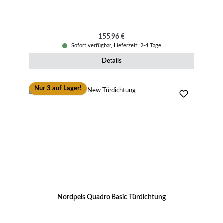
Regulärer Preis:
155,96 €
Sofort verfügbar, Lieferzeit: 2-4 Tage
Details
Nur 3 auf Lager!
Nordpeis Quadro Basic Türdichtung