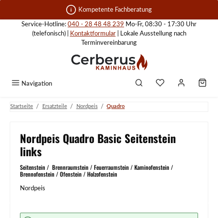
Zum Hauptinhalt springen
Kompetente Fachberatung
Service-Hotline:
040 - 28 48 48 239
Mo-Fr, 08:30 - 17:30 Uhr
(telefonisch) |
Kontaktformular
| Lokale Ausstellung nach
Terminvereinbarung
Navigation
/
/
/
Startseite
Ersatzteile
Nordpeis
Quadro
Nordpeis Quadro Basic Seitenstein
links
Seitenstein / Brennraumstein / Feuerraumstein / Kaminofenstein /
Brennofenstein / Ofenstein / Holzofenstein
Nordpeis
Bildergalerie überspringen