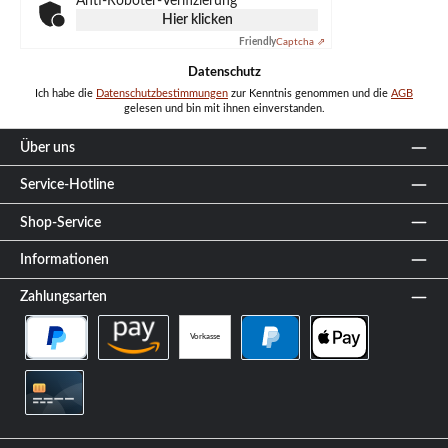
Anti-Roboter-Verifizierung
Hier klicken
Friendly
Captcha ⇗
Datenschutz
Ich habe die
Datenschutzbestimmungen
zur Kenntnis genommen und die
AGB
gelesen und bin mit ihnen einverstanden.
Über uns
Service-Hotline
Shop-Service
Informationen
Zahlungsarten
Vorkasse
PayPal Später Bezahlen
Amazon Pay
PayPal
Apple Pay
Kreditkarte