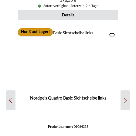
Regulärer Preis:
176,55 €
Sofort verfügbar, Lieferzeit: 2-4 Tage
Details
Nur 3 auf Lager!
Nordpeis Quadro Basic Sichtscheibe links
Produktnummer:
01064335