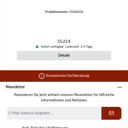
Produktnummer:
01064336
Regulärer Preis:
55,23 €
Sofort verfügbar, Lieferzeit: 2-4 Tage
Details
Kompetente Fachberatung
Newsletter
Abonnieren Sie jetzt einfach unseren Newsletter für hilfreiche
Informationen und Aktionen.
E-
Mail-
Adresse
*