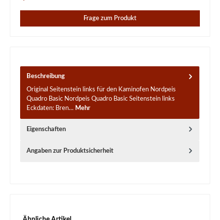
Frage zum Produkt
Beschreibung
Original Seitenstein links für den Kaminofen Nordpeis
Quadro Basic Nordpeis Quadro Basic Seitenstein links
Eckdaten: Bren…
Mehr
Eigenschaften
Angaben zur Produktsicherheit
Produktgalerie überspringen
Ähnliche Artikel