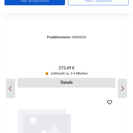
Alle akzeptieren
Nein, anpassen
Nordpeis Q-34AL Feuerraumauskleidung A
Produktnummer:
01065551
Regulärer Preis:
373,49 €
Lieferzeit ca. 3-4 Wochen
Details