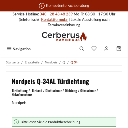
Zum Hauptinhalt springen
Kompetente Fachberatung
Service-Hotline:
040 - 28 48 48 239
Mo-Fr, 08:30 - 17:30 Uhr
(telefonisch) |
Kontaktformular
| Lokale Ausstellung nach
Terminvereinbarung
Navigation
/
/
/
/
Startseite
Ersatzteile
Nordpeis
Q
Q 34
Nordpeis Q-34AL Türdichtung
Türdichtung / Türband / Dichtschnur / Dichtung / Ofenschnur /
Holzofenschnur
Nordpeis
Bildergalerie überspringen
Bitte lesen Sie die Produktbeschreibung.