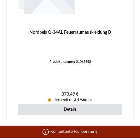
Nordpeis Q-34AL Feuerraumauskleidung B
Produktnummer:
01065552
Regulärer Preis:
373,49 €
Lieferzeit ca. 3-4 Wochen
Details
Kompetente Fachberatung