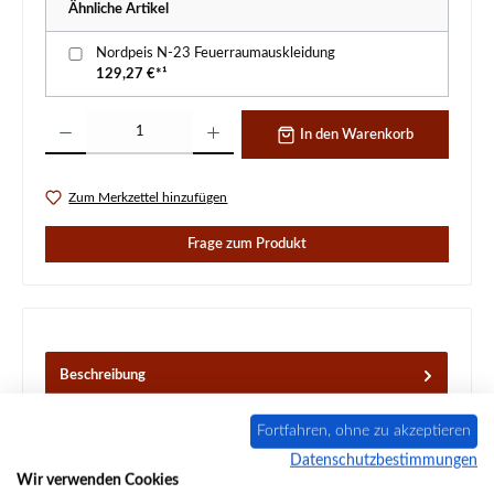
Ähnliche Artikel
Nordpeis N-23 Feuerraumauskleidung
129,27 €*¹
Produkt Anzahl: Gib den gewünschten Wert ein oder benutze die Schaltflächen um d
In den Warenkorb
Zum Merkzettel hinzufügen
Frage zum Produkt
Beschreibung
Original Türdichtung für den Heizeinsatz Nordpeis N-23
Nordpeis N-23 Türdichtung Eckdaten: Dichtschnur,
Fortfahren, ohne zu akzeptieren
Dichtung
Mehr
Datenschutzbestimmungen
Wir verwenden Cookies
Eigenschaften