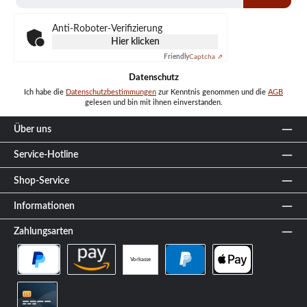
Adresse
*
Anti-Roboter-Verifizierung
Hier klicken
Friendly
Captcha ⇗
Datenschutz
Ich habe die
Datenschutzbestimmungen
zur Kenntnis genommen und die
AGB
gelesen und bin mit ihnen einverstanden.
Über uns
Service-Hotline
Shop-Service
Informationen
Zahlungsarten
Vorkasse
PayPal Später Bezahlen
Amazon Pay
PayPal
Apple Pay