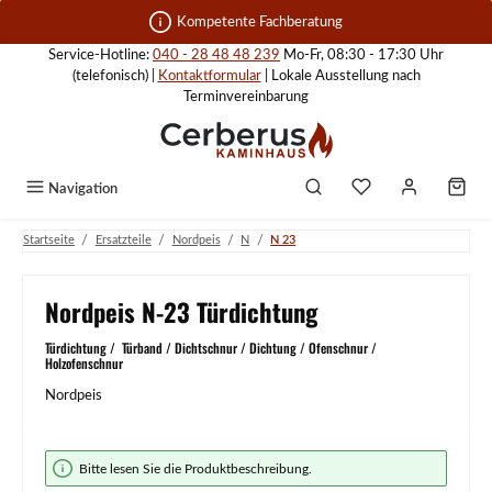
Zum Hauptinhalt springen
Kompetente Fachberatung
Service-Hotline:
040 - 28 48 48 239
Mo-Fr, 08:30 - 17:30 Uhr
(telefonisch) |
Kontaktformular
| Lokale Ausstellung nach
Terminvereinbarung
Navigation
/
/
/
/
Startseite
Ersatzteile
Nordpeis
N
N 23
Nordpeis N-23 Türdichtung
Türdichtung / Türband / Dichtschnur / Dichtung / Ofenschnur /
Holzofenschnur
Nordpeis
Bildergalerie überspringen
Bitte lesen Sie die Produktbeschreibung.