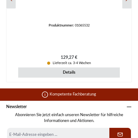
Produktnummer:
01065532
Regulärer Preis:
129,27 €
Lieferzeit ca. 3-4 Wochen
Details
Kompetente Fachberatung
Newsletter
Abonnieren Sie jetzt einfach unseren Newsletter für hilfreiche
Informationen und Aktionen.
E-
Mail-