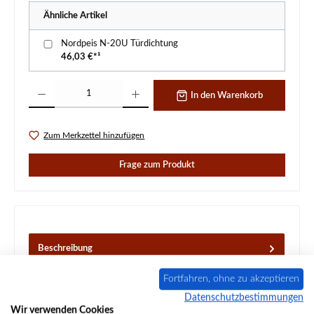
Ähnliche Artikel
Nordpeis N-20U Türdichtung
46,03 €*¹
Produkt Anzahl: Gib den gewünschten Wert ein oder benutze die Schaltflächen um d
In den Warenkorb
Zum Merkzettel hinzufügen
Frage zum Produkt
Beschreibung
Original Feuerraumauskleidung für den Heizeinsatz
Fortfahren, ohne zu akzeptieren
Nordpeis N-20U Nordpeis N-20U Feuerraumauskleidung
Eckdaten: Ofenstei…
Mehr
Datenschutzbestimmungen
Wir verwenden Cookies