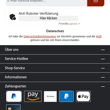
Mail-
Adresse
*
Anti-Roboter-Verifizierung
Hier klicken
Friendly
Captcha ⇗
Datenschutz
Ich habe die
Datenschutzbestimmungen
zur Kenntnis genommen und die
AGB
gelesen und bin mit ihnen einverstanden.
Über uns
Service-Hotline
Shop-Service
Informationen
Zahlungsarten
Vorkasse
PayPal Später Bezahlen
Amazon Pay
PayPal
Apple Pay