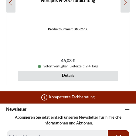
Nordpeis N-20U Türdichtung
Produktnummer:
01062788
Regulärer Preis:
46,03 €
Sofort verfügbar, Lieferzeit: 2-4 Tage
Details
Kompetente Fachberatung
Newsletter
Abonnieren Sie jetzt einfach unseren Newsletter für hilfreiche
Informationen und Aktionen.
E-