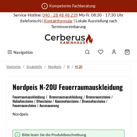
Zum Hauptinhalt springen
Kompetente Fachberatung
Service-Hotline:
040 - 28 48 48 239
Mo-Fr, 08:30 - 17:30 Uhr
(telefonisch) |
Kontaktformular
| Lokale Ausstellung nach
Terminvereinbarung
Navigation
/
/
/
/
Startseite
Ersatzteile
Nordpeis
N
N 20
Nordpeis N-20U Feuerraumauskleidung
Feuerraumauskleidung / Brennraumauskleidung / Brennraumsteine /
Holzofensteine / Ofensteine / Kaminofensteine / Brennofensteine /
Feuerraumsteine / Ausmauerung
Nordpeis
Bildergalerie überspringen
Bitte lesen Sie die Produktbeschreibung.