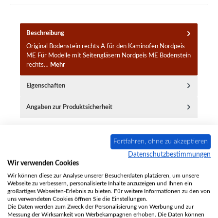
Beschreibung
Original Bodenstein rechts A für den Kaminofen Nordpeis
ME Für Modelle mit Seitengläsern Nordpeis ME Bodenstein
rechts…
Mehr
Eigenschaften
Angaben zur Produktsicherheit
Fortfahren, ohne zu akzeptieren
Datenschutzbestimmungen
Wir verwenden Cookies
Produktgalerie überspringen
Ähnliche Artikel
Wir können diese zur Analyse unserer Besucherdaten platzieren, um unsere
Webseite zu verbessern, personalisierte Inhalte anzuzeigen und Ihnen ein
großartiges Webseiten-Erlebnis zu bieten. Für weitere Informationen zu den von
Nur 6 auf Lager!
uns verwendeten Cookies öffnen Sie die Einstellungen.
Die Daten werden zum Zweck der Personalisierung von Werbung und zur
Messung der Wirksamkeit von Werbekampagnen erhoben. Die Daten können