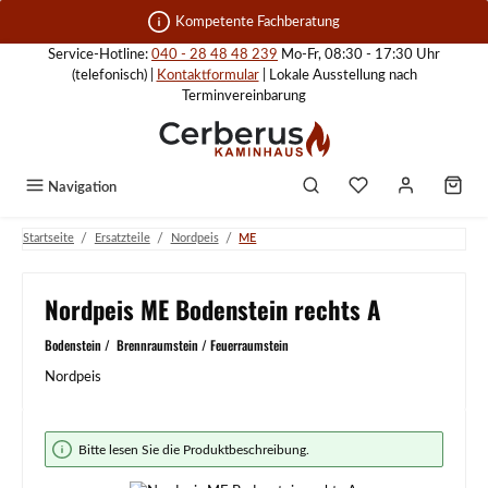
Zum Hauptinhalt springen
Kompetente Fachberatung
Service-Hotline:
040 - 28 48 48 239
Mo-Fr, 08:30 - 17:30 Uhr
(telefonisch) |
Kontaktformular
| Lokale Ausstellung nach
Terminvereinbarung
Navigation
/
/
/
Startseite
Ersatzteile
Nordpeis
ME
Nordpeis ME Bodenstein rechts A
Bodenstein / Brennraumstein / Feuerraumstein
Nordpeis
Bildergalerie überspringen
Bitte lesen Sie die Produktbeschreibung.