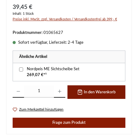
Regulärer Preis:
39,45 €
Inhalt:
1 Stück
Preise inkl. MwSt. zzgl. Versandkosten / Versandkostenfrei ab 399,- €
Produktnummer:
01065627
Sofort verfügbar, Lieferzeit: 2-4 Tage
Ähnliche Artikel
Nordpeis ME Sichtscheibe Set
269,07 €*¹
Produkt Anzahl: Gib den gewünschten Wert ein oder benutze die Schaltflächen um d
In den Warenkorb
Zum Merkzettel hinzufügen
Frage zum Produkt