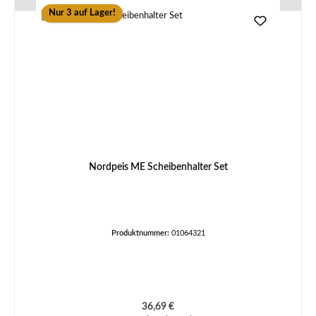
Nur 3 auf Lager!
Nordpeis ME Scheibenhalter Set
Produktnummer:
01064321
Regulärer Preis:
36,69 €