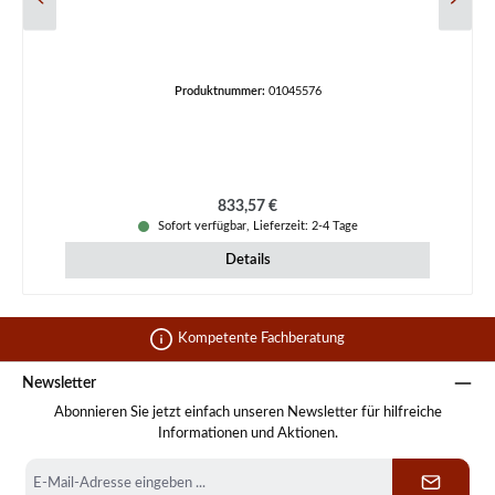
Produktnummer:
01045576
Regulärer Preis:
833,57 €
Sofort verfügbar, Lieferzeit: 2-4 Tage
Details
Kompetente Fachberatung
Newsletter
Abonnieren Sie jetzt einfach unseren Newsletter für hilfreiche
Informationen und Aktionen.
E-
Mail-