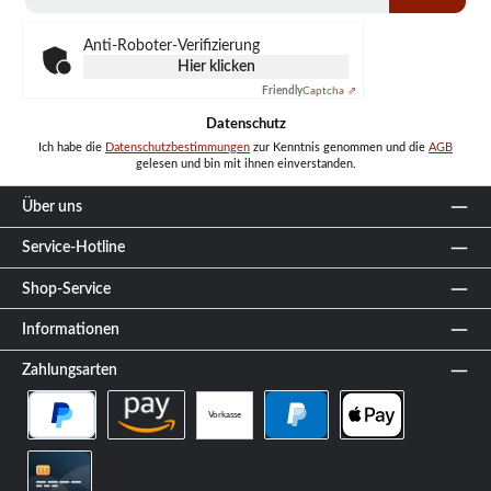
Adresse
*
Anti-Roboter-Verifizierung
Hier klicken
Friendly
Captcha ⇗
Datenschutz
Ich habe die
Datenschutzbestimmungen
zur Kenntnis genommen und die
AGB
gelesen und bin mit ihnen einverstanden.
Über uns
Service-Hotline
Shop-Service
Informationen
Zahlungsarten
Vorkasse
PayPal Später Bezahlen
Amazon Pay
PayPal
Apple Pay