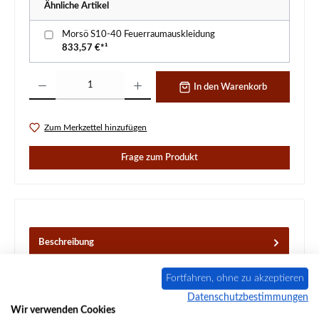
Ähnliche Artikel
Morsö S10-40 Feuerraumauskleidung
833,57 €*¹
Produkt Anzahl: Gib den gewünschten Wert ein oder benutze die Schaltflächen um d
In den Warenkorb
Zum Merkzettel hinzufügen
Frage zum Produkt
Beschreibung
Original Sichtscheibe für den Kaminofen Morsö S10-40
Morsö S10-40 Sichtscheibe Eckdaten: Ofenglas, Kaminglas
Fortfahren, ohne zu akzeptieren
Material G…
Mehr
Datenschutzbestimmungen
Wir verwenden Cookies
Eigenschaften