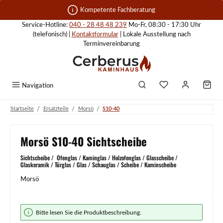
Zum Hauptinhalt springen
Kompetente Fachberatung
Service-Hotline:
040 - 28 48 48 239
Mo-Fr, 08:30 - 17:30 Uhr
(telefonisch) |
Kontaktformular
| Lokale Ausstellung nach
Terminvereinbarung
Navigation
/
/
/
Startseite
Ersatzteile
Morsö
S10-40
Morsö S10-40 Sichtscheibe
Sichtscheibe / Ofenglas / Kaminglas / Holzofenglas / Glasscheibe /
Glaskeramik / Türglas / Glas / Schauglas / Scheibe / Kaminscheibe
Morsö
Bildergalerie überspringen
Bitte lesen Sie die Produktbeschreibung.