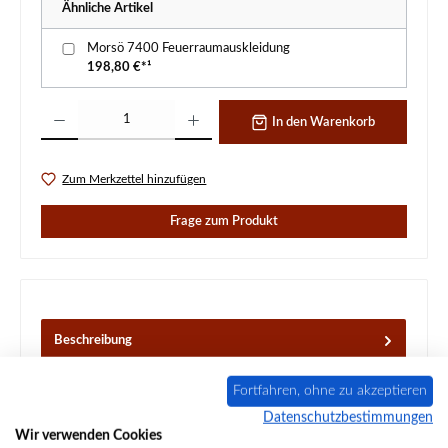
Ähnliche Artikel
Morsö 7400 Feuerraumauskleidung
198,80 €*¹
Produkt Anzahl: Gib den gewünschten Wert ein oder benutze die Schaltflächen um d
In den Warenkorb
Zum Merkzettel hinzufügen
Frage zum Produkt
Beschreibung
Original Ascherost für den Kaminofen Morsö 7400 Morsö
7400 Ascherost Eckdaten: Ofenrost, Holzofenrost Material
Fortfahren, ohne zu akzeptieren
Guss
Mehr
Datenschutzbestimmungen
Wir verwenden Cookies
Eigenschaften