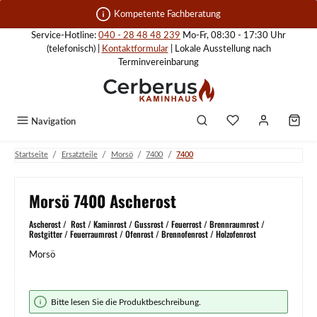
Zum Hauptinhalt springen
Kompetente Fachberatung
Service-Hotline:
040 - 28 48 48 239
Mo-Fr, 08:30 - 17:30 Uhr
(telefonisch) |
Kontaktformular
| Lokale Ausstellung nach
Terminvereinbarung
Navigation
/
/
/
/
Startseite
Ersatzteile
Morsö
7400
7400
Morsö 7400 Ascherost
Ascherost / Rost / Kaminrost / Gussrost / Feuerrost / Brennraumrost /
Rostgitter / Feuerraumrost / Ofenrost / Brennofenrost / Holzofenrost
Morsö
Bildergalerie überspringen
Bitte lesen Sie die Produktbeschreibung.