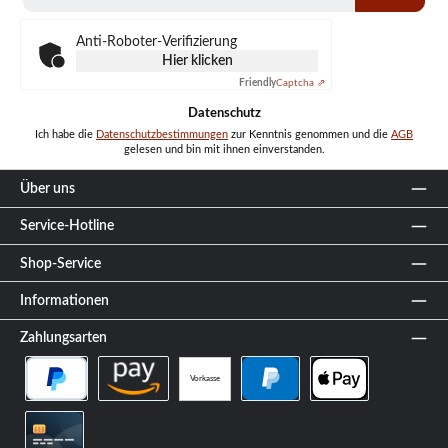
Adresse
*
Anti-Roboter-Verifizierung
Hier klicken
Friendly
Captcha ⇗
Datenschutz
Ich habe die
Datenschutzbestimmungen
zur Kenntnis genommen und die
AGB
gelesen und bin mit ihnen einverstanden.
Über uns
Service-Hotline
Shop-Service
Informationen
Zahlungsarten
Vorkasse
PayPal Später Bezahlen
Amazon Pay
PayPal
Apple Pay