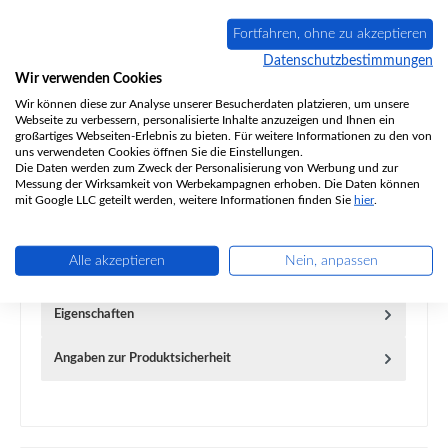
Fortfahren, ohne zu akzeptieren
Zum Merkzettel hinzufügen
Datenschutzbestimmungen
Wir verwenden Cookies
Frage zum Produkt
Wir können diese zur Analyse unserer Besucherdaten platzieren, um unsere
Webseite zu verbessern, personalisierte Inhalte anzuzeigen und Ihnen ein
großartiges Webseiten-Erlebnis zu bieten. Für weitere Informationen zu den von
uns verwendeten Cookies öffnen Sie die Einstellungen.
Die Daten werden zum Zweck der Personalisierung von Werbung und zur
Messung der Wirksamkeit von Werbekampagnen erhoben. Die Daten können
mit Google LLC geteilt werden, weitere Informationen finden Sie
hier
.
Beschreibung
Original Feuerraumauskleidung für den Kaminofen Lotus
Liva 10G passend für Geräte mit Seitengläsern 12-teiliges
Alle akzeptieren
Nein, anpassen
Set Lotu…
Mehr
Eigenschaften
Angaben zur Produktsicherheit