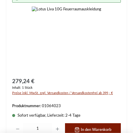
Regulärer Preis:
279,24 €
Inhalt:
1 Stück
Preise inkl. MwSt. zzgl. Versandkosten / Versandkostenfrei ab 399,- €
Produktnummer:
01064023
Sofort verfügbar, Lieferzeit: 2-4 Tage
Produkt Anzahl: Gib den gewünschten Wert ein oder benutze die Schaltflächen um d
In den Warenkorb