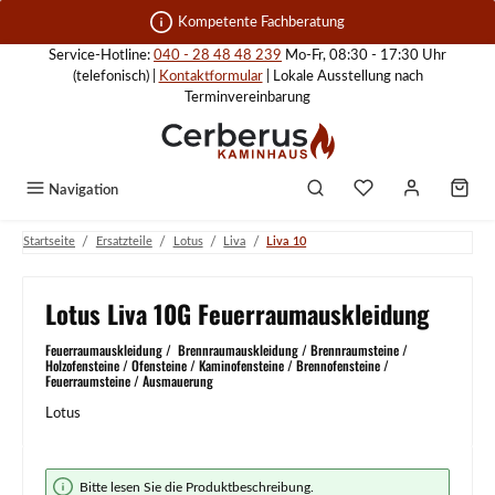
Zum Hauptinhalt springen
Kompetente Fachberatung
Service-Hotline:
040 - 28 48 48 239
Mo-Fr, 08:30 - 17:30 Uhr
(telefonisch) |
Kontaktformular
| Lokale Ausstellung nach
Terminvereinbarung
Navigation
/
/
/
/
Startseite
Ersatzteile
Lotus
Liva
Liva 10
Lotus Liva 10G Feuerraumauskleidung
Feuerraumauskleidung / Brennraumauskleidung / Brennraumsteine /
Holzofensteine / Ofensteine / Kaminofensteine / Brennofensteine /
Feuerraumsteine / Ausmauerung
Lotus
Bildergalerie überspringen
Bitte lesen Sie die Produktbeschreibung.