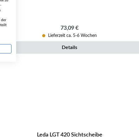
te zu
-
s
 der
eilt
Regulärer Preis:
73,09 €
Lieferzeit ca. 5-6 Wochen
Details
Leda LGT 420 Sichtscheibe