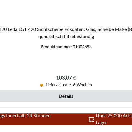
quadratisch hitzebeständig
Produktnummer:
01004693
Regulärer Preis:
103,07 €
Lieferzeit ca. 5-6 Wochen
Details
gs innerhalb 24 Stunden
Über 25.000 Artik
Lager