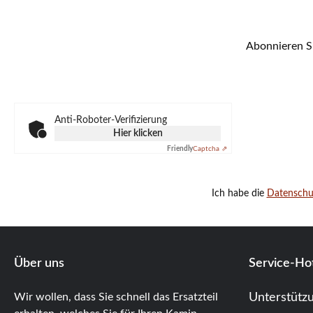
Abonnieren Si
Anti-Roboter-Verifizierung
Hier klicken
Friendly
Captcha ⇗
Ich habe die
Datensch
Über uns
Service-Hot
Wir wollen, dass Sie schnell das Ersatzteil
Unterstütz