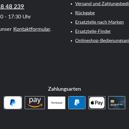
Versand und Zahlungsbed
48 48 239
Rückgabe
0 - 17:30 Uhr
Ersatzteile nach Marken
unser
Kontaktformular
.
Ersatzteile-Finder
Onlineshop-Bedienungsanl
Zahlungsarten
Vorkasse
PayPal Später Bezahlen
Amazon Pay
PayPal
Apple Pay
Kredi