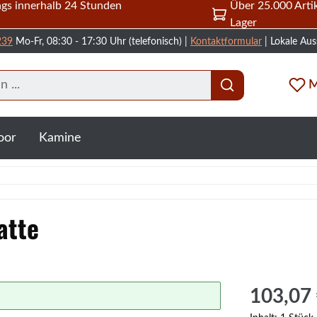
gs innerhalb 24 Stunden
Über 25.000 Artik
Lager
239
Mo-Fr, 08:30 - 17:30 Uhr (telefonisch) |
Kontaktformular
| Lokale Aus
M
oor
Kamine
atte
Regulärer Prei
103,07