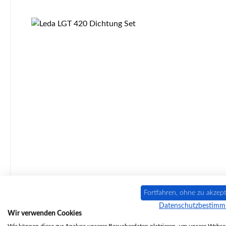
Produktgalerie überspringen
Original Dichtung Set für den Kaminofen Leda LGT 420 4-teiliges Set Leda LGT 420 Dichtung Eckdaten: Kordeldichtung Durchmesser 6 mm Länge 1,4 m Kordeldichtung
Fortfahren, ohne zu akzept
Durchmesser 10 mm Länge 1,5 
Datenschutzbestim
Wir verwenden Cookies