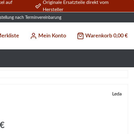
el auf
Originale Ersatzteile direkt vom
Hersteller
stellung nach Terminvereinbarung
erkliste
Mein Konto
Warenkorb
0,00 €
Leda
s:
 €