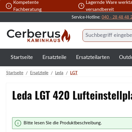
Kompetente
Lagernde Ware werkta
 Hauptinhalt springen
Zur Suche springen
Zur Hauptnavigation springen
Fachberatung
versandbereit
Service-Hotline:
040 - 28 48 48 
Startseite
Ersatzteile
Ersatzteilarten
Outd
/
/
/
Startseite
Ersatzteile
Leda
LGT
Leda LGT 420 Lufteinstellpl
Bildergalerie überspringen
Bitte lesen Sie die Produktbeschreibung.