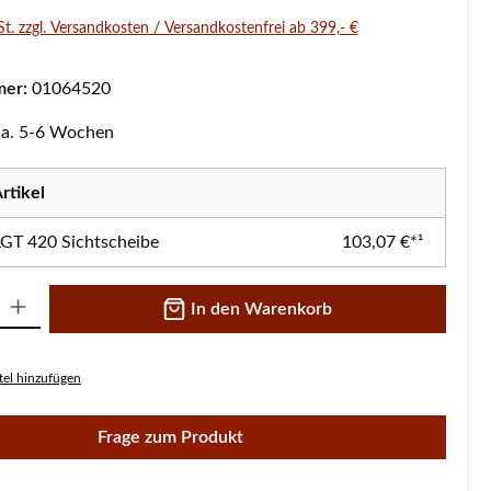
St. zzgl. Versandkosten / Versandkostenfrei ab 399,- €
mer:
01064520
 ca. 5-6 Wochen
rtikel
LGT 420 Sichtscheibe
103,07 €*¹
 Gib den gewünschten Wert ein oder benutze die Schaltflächen um die A
In den Warenkorb
el hinzufügen
Frage zum Produkt