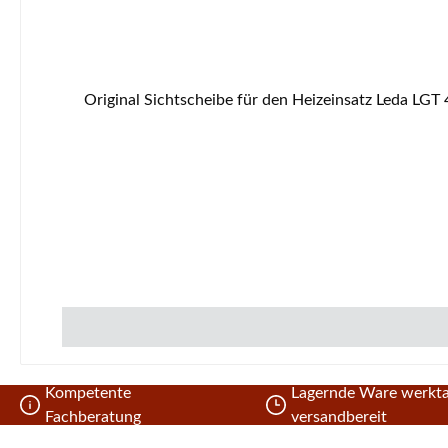
Original Sichtscheibe für den Heizeinsatz Leda LGT 420 Leda LGT 420 Sichtscheibe Eckdaten: Glas, Scheibe Maße (B/L/H) 284 mm x 284 mm x 4 mm Material Glas Form
Kompetente
Lagernde Ware werkta
Fachberatung
versandbereit