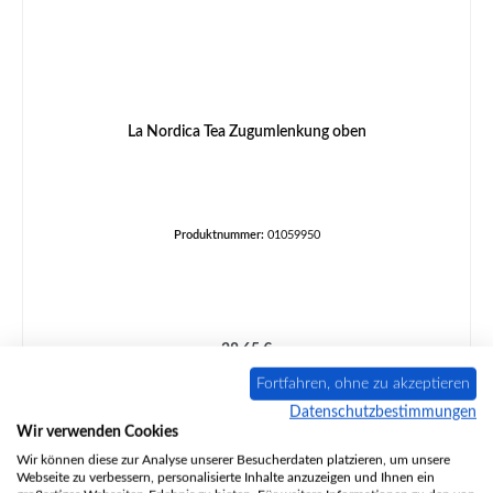
La Nordica Tea Zugumlenkung oben
Produktnummer:
01059950
Regulärer Preis:
28,65 €
Sofort verfügbar, Lieferzeit: 2-4 Tage
Fortfahren, ohne zu akzeptieren
Details
Datenschutzbestimmungen
Wir verwenden Cookies
Wir können diese zur Analyse unserer Besucherdaten platzieren, um unsere
Webseite zu verbessern, personalisierte Inhalte anzuzeigen und Ihnen ein