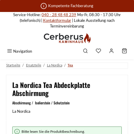
Zum Hauptinhalt springen
Kompetente Fachberatung
Service-Hotline:
040 - 28 48 48 239
Mo-Fr, 08:30 - 17:30 Uhr
(telefonisch) |
Kontaktformular
| Lokale Ausstellung nach
Terminvereinbarung
Navigation
/
/
/
Startseite
Ersatzteile
La Nordica
Tea
La Nordica Tea Abdeckplatte
Abschirmung
Abschirmung / Isolierstein / Schutzstein
La Nordica
Bildergalerie überspringen
Bitte lesen Sie die Produktbeschreibung.