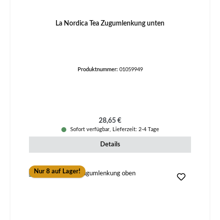
La Nordica Tea Zugumlenkung unten
Produktnummer:
01059949
Regulärer Preis:
28,65 €
Sofort verfügbar, Lieferzeit: 2-4 Tage
Details
Nur 8 auf Lager!