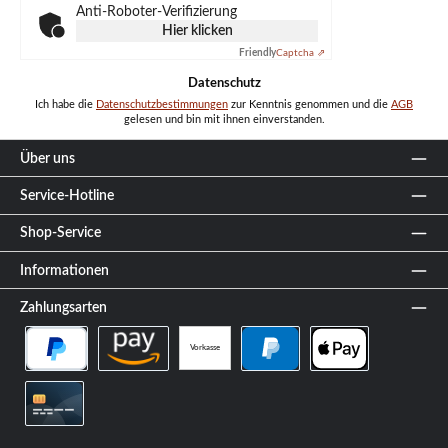
Anti-Roboter-Verifizierung
Hier klicken
Friendly
Captcha ⇗
Datenschutz
Ich habe die
Datenschutzbestimmungen
zur Kenntnis genommen und die
AGB
gelesen und bin mit ihnen einverstanden.
Über uns
Service-Hotline
Shop-Service
Informationen
Zahlungsarten
Vorkasse
PayPal Später Bezahlen
Amazon Pay
PayPal
Apple Pay
Kreditkarte