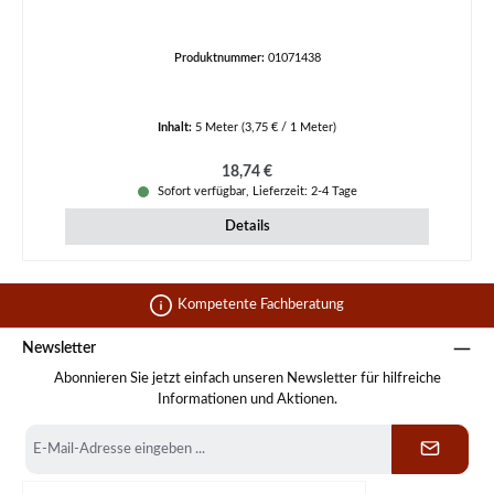
Produktnummer:
01071438
Inhalt:
5 Meter
(3,75 € / 1 Meter)
Regulärer Preis:
18,74 €
Sofort verfügbar, Lieferzeit: 2-4 Tage
Details
Kompetente Fachberatung
Newsletter
Abonnieren Sie jetzt einfach unseren Newsletter für hilfreiche
Informationen und Aktionen.
E-
Mail-
Adresse
*