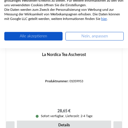
großartiges Webseiten-Erlebnis zu bieten. Für weitere Informationen zu den von
uns verwendeten Cookies öffnen Sie die Einstellungen.
Die Daten werden zum Zweck der Personalisierung von Werbung und zur
Messung der Wirksamkeit von Werbekampagnen erhoben. Die Daten können
mit Google LLC geteilt werden, weitere Informationen finden Sie
hier
.
Alle akzeptieren
Nein, anpassen
La Nordica Tea Ascherost
Produktnummer:
01059953
Regulärer Preis:
28,65 €
Sofort verfügbar, Lieferzeit: 2-4 Tage
Details