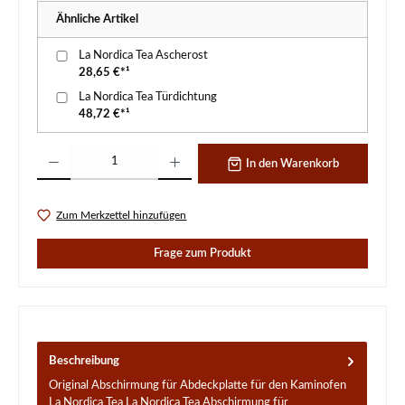
Ähnliche Artikel
La Nordica Tea Ascherost
28,65 €*¹
La Nordica Tea Türdichtung
48,72 €*¹
Produkt Anzahl: Gib den gewünschten Wert ein oder benutze die Schaltflächen um d
In den Warenkorb
Zum Merkzettel hinzufügen
Frage zum Produkt
Beschreibung
Original Abschirmung für Abdeckplatte für den Kaminofen
La Nordica Tea La Nordica Tea Abschirmung für