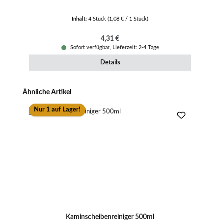
Inhalt:
4 Stück
(1,08 € / 1 Stück)
Regulärer Preis:
4,31 €
Sofort verfügbar, Lieferzeit: 2-4 Tage
Details
Produktgalerie überspringen
Ähnliche Artikel
Nur 1 auf Lager!
Kaminscheibenreiniger 500ml