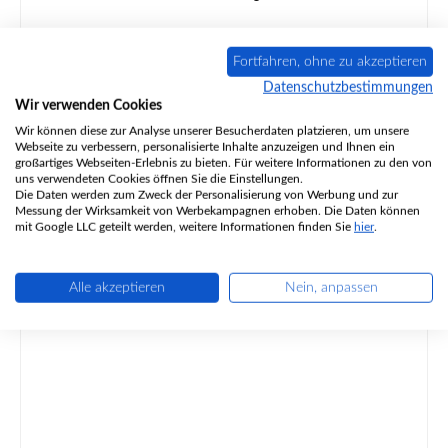
Fortfahren, ohne zu akzeptieren
Datenschutzbestimmungen
Produktnummer:
01003799
Wir verwenden Cookies
Wir können diese zur Analyse unserer Besucherdaten platzieren, um unsere
Webseite zu verbessern, personalisierte Inhalte anzuzeigen und Ihnen ein
Inhalt:
0.5 Liter
(27,98 € / 1 Liter)
großartiges Webseiten-Erlebnis zu bieten. Für weitere Informationen zu den von
uns verwendeten Cookies öffnen Sie die Einstellungen.
Regulärer Preis:
13,99 €
Die Daten werden zum Zweck der Personalisierung von Werbung und zur
Sofort verfügbar, Lieferzeit: 2-4 Tage
Messung der Wirksamkeit von Werbekampagnen erhoben. Die Daten können
mit Google LLC geteilt werden, weitere Informationen finden Sie
hier
.
Details
Alle akzeptieren
Nein, anpassen
Nur 1 auf Lager!