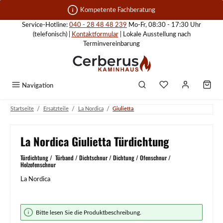
Zum Hauptinhalt springen
Kompetente Fachberatung
Service-Hotline:
040 - 28 48 48 239
Mo-Fr, 08:30 - 17:30 Uhr
(telefonisch) |
Kontaktformular
| Lokale Ausstellung nach
Terminvereinbarung
Navigation
/
/
/
Startseite
Ersatzteile
La Nordica
Giulietta
La Nordica Giulietta Türdichtung
Türdichtung / Türband / Dichtschnur / Dichtung / Ofenschnur /
Holzofenschnur
La Nordica
Bildergalerie überspringen
Bitte lesen Sie die Produktbeschreibung.