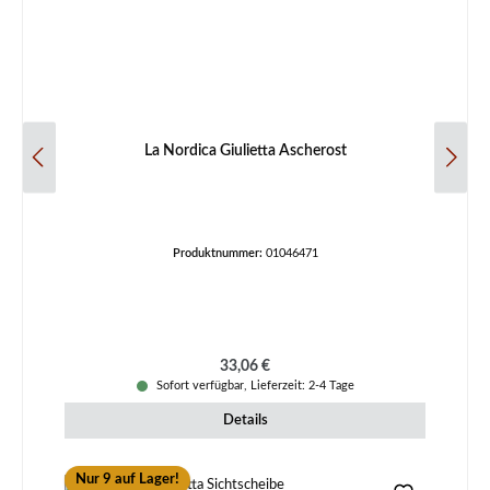
La Nordica Giulietta Ascherost
Produktnummer:
01046471
Regulärer Preis:
33,06 €
Sofort verfügbar, Lieferzeit: 2-4 Tage
Details
Nur 9 auf Lager!