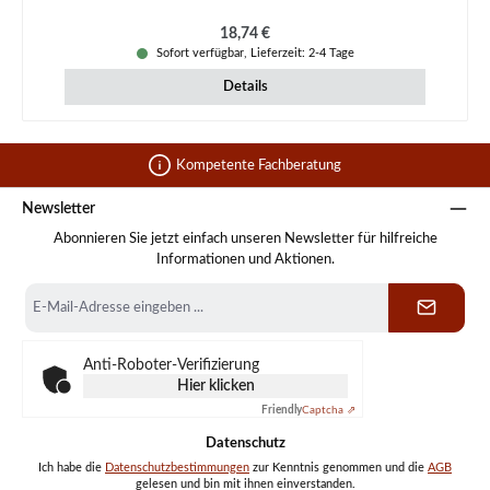
Regulärer Preis:
18,74 €
Sofort verfügbar, Lieferzeit: 2-4 Tage
Details
Kompetente Fachberatung
Newsletter
Abonnieren Sie jetzt einfach unseren Newsletter für hilfreiche
Informationen und Aktionen.
E-
Mail-
Adresse
*
Anti-Roboter-Verifizierung
Hier klicken
Friendly
Captcha ⇗
Datenschutz
Ich habe die
Datenschutzbestimmungen
zur Kenntnis genommen und die
AGB
gelesen und bin mit ihnen einverstanden.