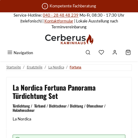
Zum Hauptinhalt springen
Kompetente Fachberatung
Service-Hotline:
040 - 28 48 48 239
Mo-Fr, 08:30 - 17:30 Uhr
(telefonisch) |
Kontaktformular
| Lokale Ausstellung nach
Terminvereinbarung
Navigation
/
/
/
Startseite
Ersatzteile
La Nordica
Fortuna
La Nordica Fortuna Panorama
Türdichtung Set
Türdichtung / Türband / Dichtschnur / Dichtung / Ofenschnur /
Holzofenschnur
La Nordica
Bildergalerie überspringen