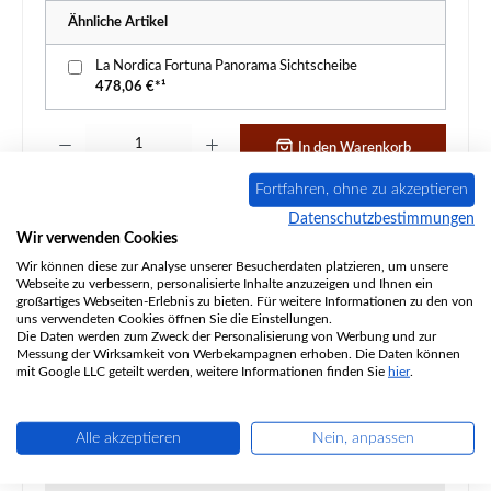
Ähnliche Artikel
La Nordica Fortuna Panorama Sichtscheibe
478,06 €*¹
Produkt Anzahl: Gib den gewünschten Wert ein oder benutze die Schaltflächen um d
In den Warenkorb
Fortfahren, ohne zu akzeptieren
Zum Merkzettel hinzufügen
Datenschutzbestimmungen
Wir verwenden Cookies
Frage zum Produkt
Wir können diese zur Analyse unserer Besucherdaten platzieren, um unsere
Webseite zu verbessern, personalisierte Inhalte anzuzeigen und Ihnen ein
großartiges Webseiten-Erlebnis zu bieten. Für weitere Informationen zu den von
uns verwendeten Cookies öffnen Sie die Einstellungen.
Die Daten werden zum Zweck der Personalisierung von Werbung und zur
Messung der Wirksamkeit von Werbekampagnen erhoben. Die Daten können
mit Google LLC geteilt werden, weitere Informationen finden Sie
hier
.
Beschreibung
Original Türdichtung Set für den Kaminofen La Nordica
Alle akzeptieren
Nein, anpassen
Fortuna Panorama 2-teiliges Set La Nordica Fortuna
Panorama Türdicht…
Mehr