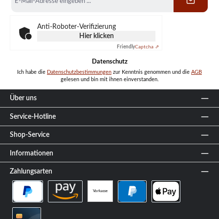
Mail-
Adresse
*
Anti-Roboter-Verifizierung
Hier klicken
Friendly
Captcha ⇗
Datenschutz
Ich habe die
Datenschutzbestimmungen
zur Kenntnis genommen und die
AGB
gelesen und bin mit ihnen einverstanden.
Über uns
Service-Hotline
Shop-Service
Informationen
Zahlungsarten
Vorkasse
PayPal Später Bezahlen
Amazon Pay
PayPal
Apple Pay