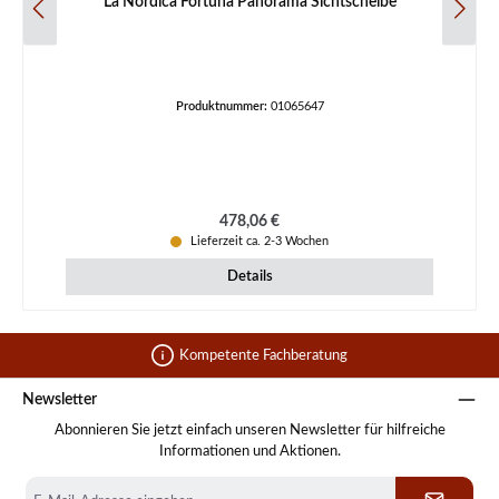
La Nordica Fortuna Panorama Sichtscheibe
Produktnummer:
01065647
Regulärer Preis:
478,06 €
Lieferzeit ca. 2-3 Wochen
Details
Kompetente Fachberatung
Newsletter
Abonnieren Sie jetzt einfach unseren Newsletter für hilfreiche
Informationen und Aktionen.
E-