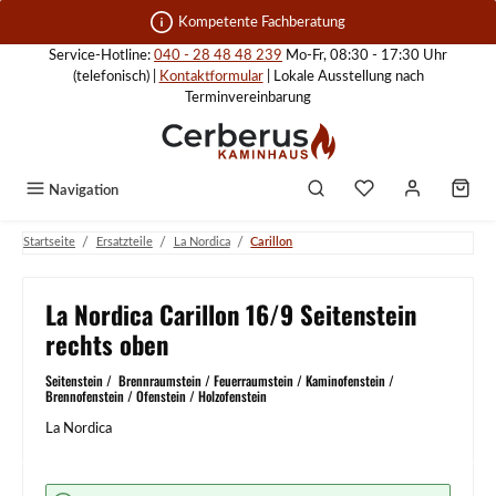
Zum Hauptinhalt springen
Kompetente Fachberatung
Service-Hotline:
040 - 28 48 48 239
Mo-Fr, 08:30 - 17:30 Uhr
(telefonisch) |
Kontaktformular
| Lokale Ausstellung nach
Terminvereinbarung
Navigation
/
/
/
Startseite
Ersatzteile
La Nordica
Carillon
La Nordica Carillon 16/9 Seitenstein
rechts oben
Seitenstein / Brennraumstein / Feuerraumstein / Kaminofenstein /
Brennofenstein / Ofenstein / Holzofenstein
La Nordica
Bildergalerie überspringen