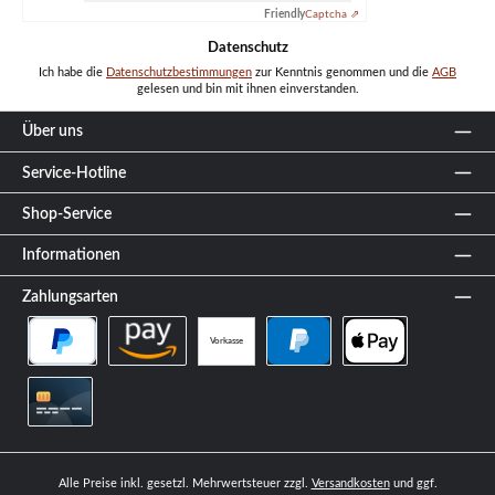
Friendly
Captcha ⇗
Datenschutz
Ich habe die
Datenschutzbestimmungen
zur Kenntnis genommen und die
AGB
gelesen und bin mit ihnen einverstanden.
Über uns
Service-Hotline
Shop-Service
Informationen
Zahlungsarten
Vorkasse
PayPal Später Bezahlen
Amazon Pay
PayPal
Apple Pay
Kreditkarte
Alle Preise inkl. gesetzl. Mehrwertsteuer zzgl.
Versandkosten
und ggf.