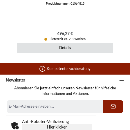
Produktnummer:
01064813
Regulärer Preis:
496,27 €
Lieferzeit ca. 2-3 Wochen
Details
Kompetente Fachberatung
Newsletter
Abonnieren Sie jetzt einfach unseren Newsletter für hilfreiche
Informationen und Aktionen.
E-
Mail-
Adresse
*
Anti-Roboter-Verifizierung
Hier klicken