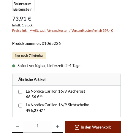
Regulärer Preis:
73,91 €
Inhalt:
1 Stück
Preise inkl. MwSt. zzgl. Versandkosten / Versandkostenfrei ab 399,- €
Produktnummer:
01065226
Nur noch 7 lieferbar
Sofort verfügbar, Lieferzeit: 2-4 Tage
Ähnliche Artikel
La Nordica Carillon 16/9 Ascherost
66,56 €*¹
La Nordica Carillon 16/9 Sichtscheibe
496,27 €*¹
Produkt Anzahl: Gib den gewünschten Wert ein oder benutze die Schaltflächen um d
In den Warenkorb