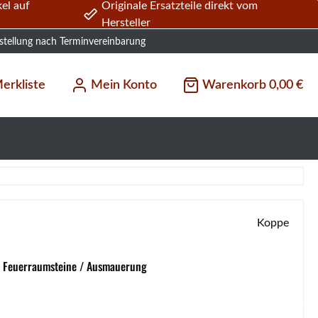
el auf
Originale Ersatzteile direkt vom
Hersteller
stellung nach Terminvereinbarung
erkliste
Mein Konto
Warenkorb
0,00 €
Koppe
/ Feuerraumsteine / Ausmauerung