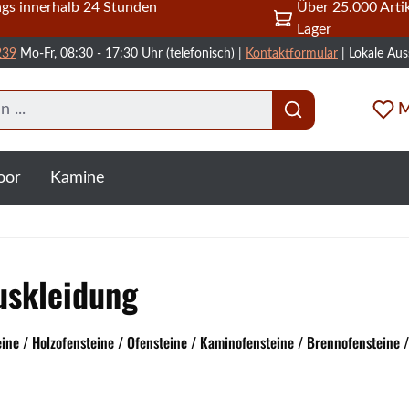
gs innerhalb 24 Stunden
Über 25.000 Artik
Lager
239
Mo-Fr, 08:30 - 17:30 Uhr (telefonisch) |
Kontaktformular
| Lokale Aus
M
oor
Kamine
uskleidung
e / Holzofensteine / Ofensteine / Kaminofensteine / Brennofensteine 