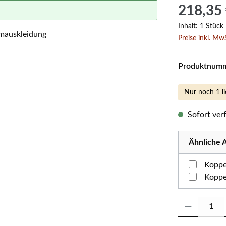
Regulärer Prei
218,35
Inhalt:
1 Stück
Preise inkl. Mw
Produktnum
Nur noch 1 li
Sofort verf
Ähnliche A
Koppe
Koppe
Produkt Anzahl: