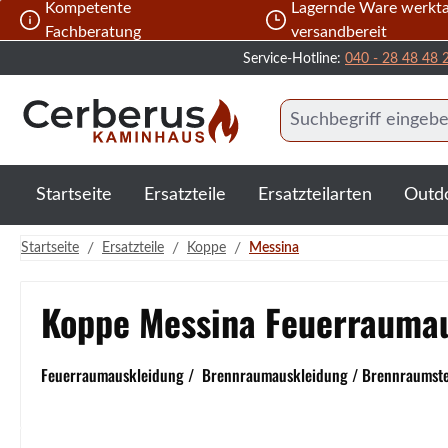
Kompetente
Lagernde Ware werkta
 Hauptinhalt springen
Zur Suche springen
Zur Hauptnavigation springen
Fachberatung
versandbereit
Service-Hotline:
040 - 28 48 48 
Startseite
Ersatzteile
Ersatzteilarten
Outd
/
/
/
Startseite
Ersatzteile
Koppe
Messina
Koppe Messina Feuerrauma
Feuerraumauskleidung / Brennraumauskleidung / Brennraumstein