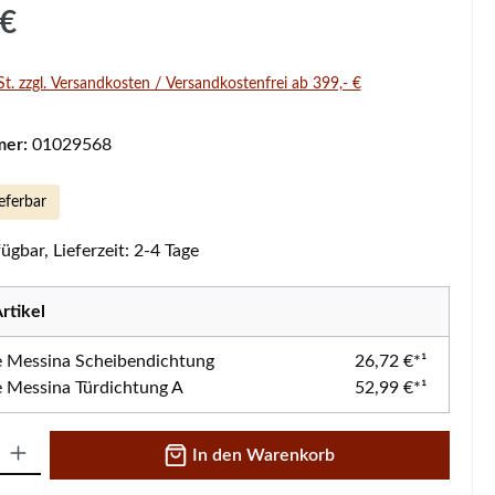
s:
 €
St. zzgl. Versandkosten / Versandkostenfrei ab 399,- €
mer:
01029568
eferbar
ügbar, Lieferzeit: 2-4 Tage
rtikel
 Messina Scheibendichtung
26,72 €*¹
 Messina Türdichtung A
52,99 €*¹
 Gib den gewünschten Wert ein oder benutze die Schaltflächen um die A
In den Warenkorb