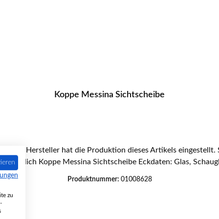
Koppe Messina Sichtscheibe
Ersatzteil bei uns erhältlich Koppe Messin
ieren
mungen
Produktnummer:
01008628
te zu
-
s