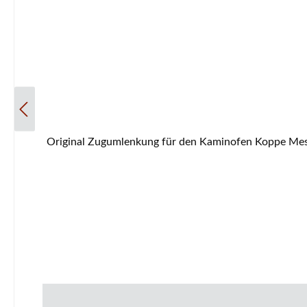
Original Zugumlenkung für den Kaminofen Koppe Messina Koppe Messina Zugumlenkung Eckdaten: Rauchumlenkung, Flammenschild Maße (B/L/H) 420 mm x 224 mm x 30