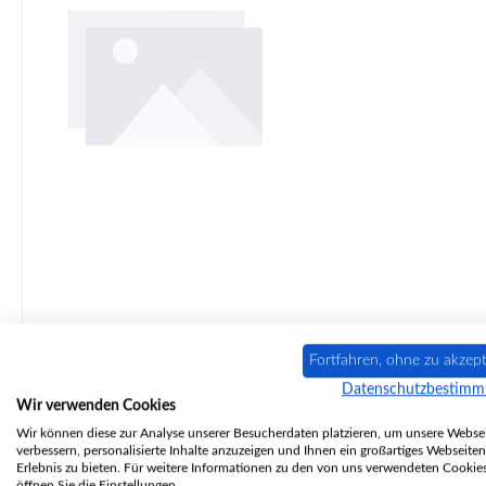
Original Sichtscheibe für den Kaminofen Koppe Messina Der Hersteller hat die Produktion dieses Artikels eingestellt. Sofern wir über einen Restbestand verfügen, ist dieses
Fortfahren, ohne zu akzept
Datenschutzbestim
Wir verwenden Cookies
Wir können diese zur Analyse unserer Besucherdaten platzieren, um unsere Websei
verbessern, personalisierte Inhalte anzuzeigen und Ihnen ein großartiges Webseiten
Erlebnis zu bieten. Für weitere Informationen zu den von uns verwendeten Cookie
öffnen Sie die Einstellungen.