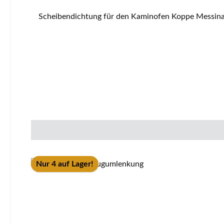
Scheibendichtung für den Kaminofen Koppe Messina Koppe Messina Scheibendichtung Eckdaten: Glasdichtung, Holzofenschnur Flachdichtung Maße (B/H) 8 mm x 2 mm
Nur 4 auf Lager!