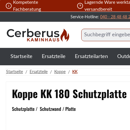
Kompetente
Lagernde Ware werkta
 Hauptinhalt springen
Zur Suche springen
Zur Hauptnavigation springen
Fachberatung
versandbereit
Service-Hotline:
040 - 28 48 48 
Startseite
Ersatzteile
Ersatzteilarten
Outd
/
/
/
Startseite
Ersatzteile
Koppe
KK
Koppe KK 180 Schutzplatte
Schutzplatte / Schutzwand / Platte