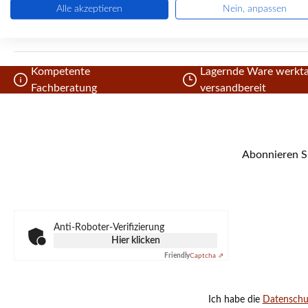
Alle akzeptieren
Nein, anpassen
Kompetente
Lagernde Ware werkta
Fachberatung
versandbereit
Abonnieren Si
Anti-Roboter-Verifizierung
Hier klicken
Friendly
Captcha ⇗
Ich habe die
Datensch