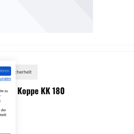
ieren
oduktsicherheit
mungen
nofen
Koppe
KK
180
te zu
-
s
 der
eilt