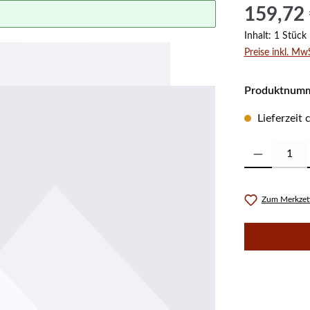
Regulärer Prei
159,72
Inhalt:
1 Stück
Preise inkl. Mw
Produktnum
Lieferzeit
Produkt Anzahl:
Zum Merkzett