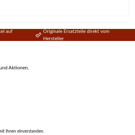
el auf
Originale Ersatzteile direkt vom
Hersteller
 und Aktionen.
it ihnen einverstanden.