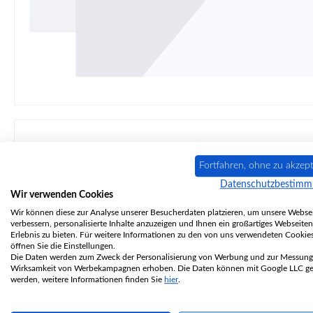
Fortfahren, ohne zu akzept
Beschreibung
Eigenschaften
Angaben zur Pr
Datenschutzbestim
Wir verwenden Cookies
Original
Schutzplatte
für den Kami
Wir können diese zur Analyse unserer Besucherdaten platzieren, um unsere Websei
verbessern, personalisierte Inhalte anzuzeigen und Ihnen ein großartiges Webseiten
Erlebnis zu bieten. Für weitere Informationen zu den von uns verwendeten Cookie
Koppe
KK
180
Schutzplatte
Eckdaten:
öffnen Sie die Einstellungen.
Die Daten werden zum Zweck der Personalisierung von Werbung und zur Messung
Wirksamkeit von Werbekampagnen erhoben. Die Daten können mit Google LLC get
werden, weitere Informationen finden Sie
hier
.
Schutzwand, Platte
inklusive Schrauben