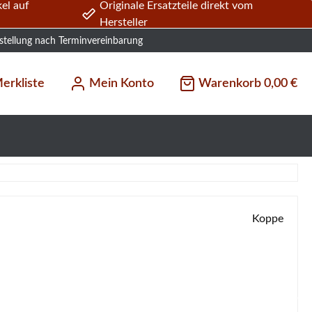
el auf
Originale Ersatzteile direkt vom
Hersteller
stellung nach Terminvereinbarung
erkliste
Mein Konto
Warenkorb
0,00 €
Koppe