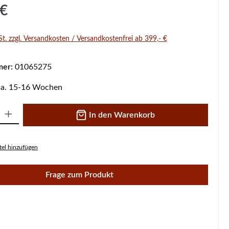
s:
 €
St. zzgl. Versandkosten / Versandkostenfrei ab 399,- €
mer:
01065275
 ca. 15-16 Wochen
 Gib den gewünschten Wert ein oder benutze die Schaltflächen um die A
In den Warenkorb
el hinzufügen
Frage zum Produkt