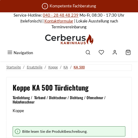
Zum Hauptinhalt springen
Kompetente Fachberatung
Service-Hotline:
040 - 28 48 48 239
Mo-Fr, 08:30 - 17:30 Uhr
(telefonisch) |
Kontaktformular
| Lokale Ausstellung nach
Terminvereinbarung
Navigation
/
/
/
/
Startseite
Ersatzteile
Koppe
KA
KA 500
Koppe KA 500 Türdichtung
Türdichtung / Türband / Dichtschnur / Dichtung / Ofenschnur /
Holzofenschnur
Koppe
Bildergalerie überspringen
Bitte lesen Sie die Produktbeschreibung.