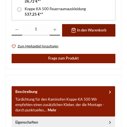
26,72 €*¹
Koppe KA 500 Feuerraumauskleidung
537,25 €*¹
Produkt Anzahl: Gib den gewünschten Wert ein oder benutze die Schaltflächen um d
In den Warenkorb
Zum Merkzettel hinzufügen
Frage zum Produkt
Beschreibung
Türdichtung für den Kaminofen Koppe KA 500 Wir
empfehlen einen zusätzlichen Kleber, der die Montage -
durch punktuelles…
Mehr
Eigenschaften