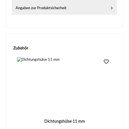
Angaben zur Produktsicherheit
Produktgalerie überspringen
Zubehör
Dichtungshülse 11 mm