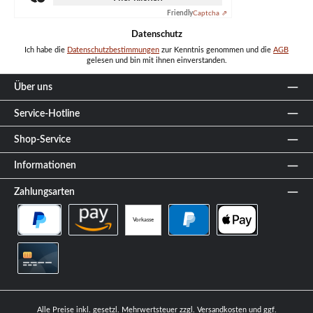
Friendly
Captcha ⇗
Datenschutz
Ich habe die
Datenschutzbestimmungen
zur Kenntnis genommen und die
AGB
gelesen und bin mit ihnen einverstanden.
Über uns
Service-Hotline
Shop-Service
Informationen
Zahlungsarten
Vorkasse
PayPal Später Bezahlen
Amazon Pay
PayPal
Apple Pay
Kreditkarte
Alle Preise inkl. gesetzl. Mehrwertsteuer zzgl.
Versandkosten
und ggf.