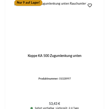
Nur 9 auf Lager!
Koppe KA 500 Zugumlenkung unten
Produktnummer:
01028997
Regulärer Preis:
53,43 €
Sofort verfügbar, Lieferzeit: 2-4 Tage