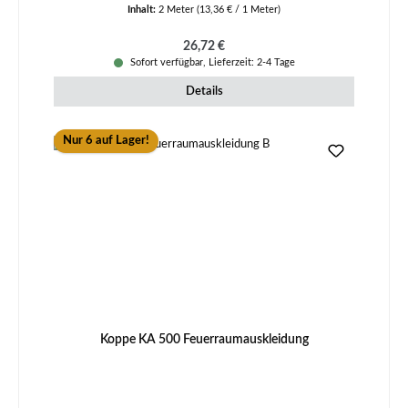
Inhalt:
2 Meter
(13,36 € / 1 Meter)
Regulärer Preis:
26,72 €
Sofort verfügbar, Lieferzeit: 2-4 Tage
Details
Nur 6 auf Lager!
Koppe KA 500 Feuerraumauskleidung