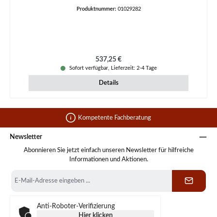
Produktnummer:
01029282
Regulärer Preis:
537,25 €
Sofort verfügbar, Lieferzeit: 2-4 Tage
Details
Kompetente Fachberatung
Newsletter
Abonnieren Sie jetzt einfach unseren Newsletter für hilfreiche
Informationen und Aktionen.
E-
Mail-
Adresse
*
Anti-Roboter-Verifizierung
Hier klicken