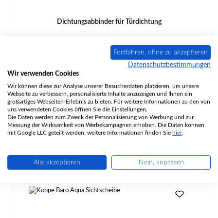
Dichtungsabbinder für Türdichtung
Fortfahren, ohne zu akzeptieren
Datenschutzbestimmungen
Produktnummer:
01012822
Wir verwenden Cookies
Wir können diese zur Analyse unserer Besucherdaten platzieren, um unsere
Webseite zu verbessern, personalisierte Inhalte anzuzeigen und Ihnen ein
Inhalt:
4 Stück
(1,08 € / 1 Stück)
großartiges Webseiten-Erlebnis zu bieten. Für weitere Informationen zu den von
uns verwendeten Cookies öffnen Sie die Einstellungen.
Regulärer Preis:
Die Daten werden zum Zweck der Personalisierung von Werbung und zur
4,31 €
Messung der Wirksamkeit von Werbekampagnen erhoben. Die Daten können
Sofort verfügbar, Lieferzeit: 2-4 Tage
mit Google LLC geteilt werden, weitere Informationen finden Sie
hier
.
Details
Alle akzeptieren
Nein, anpassen
Produktgalerie überspringen
Ähnliche Artikel