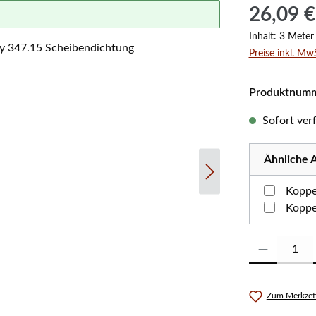
Regulärer Prei
26,09 €
Inhalt:
3 Mete
Preise inkl. Mw
Produktnum
Sofort verf
Ähnliche A
Koppe
Produkt Anzahl:
Zum Merkzett