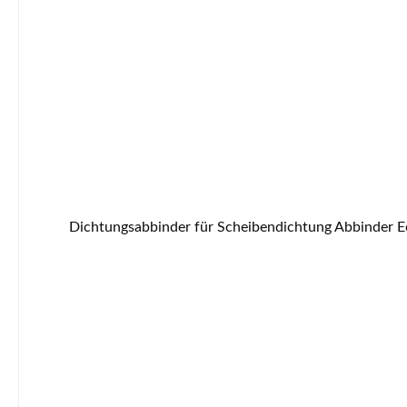
Dichtungsabbinder für Scheibendichtung Abbinder Eckdaten: Verhindert das Ausfransen der Dichtungsenden. Maße 100 x 25 mm pro Steifen feu