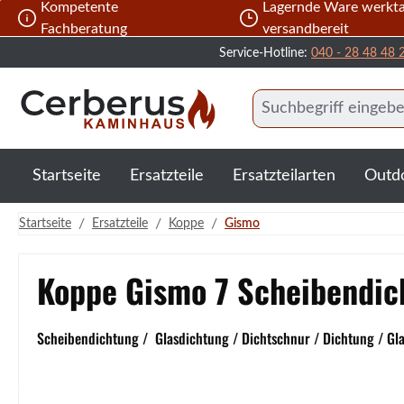
Kompetente
Lagernde Ware werkta
 Hauptinhalt springen
Zur Suche springen
Zur Hauptnavigation springen
Fachberatung
versandbereit
Service-Hotline:
040 - 28 48 48 
Startseite
Ersatzteile
Ersatzteilarten
Outd
/
/
/
Startseite
Ersatzteile
Koppe
Gismo
Koppe Gismo 7 Scheibendic
Scheibendichtung / Glasdichtung / Dichtschnur / Dichtung / Gl