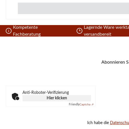
Kompetente
Lagernde Ware werkta
Fachberatung
versandbereit
Abonnieren Si
Anti-Roboter-Verifizierung
Hier klicken
Friendly
Captcha ⇗
Ich habe die
Datensch