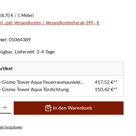
s:
r
(8,70 € / 1 Meter)
St. zzgl. Versandkosten / Versandkostenfrei ab 399,- €
mer:
01064389
ügbar, Lieferzeit: 2-4 Tage
rtikel
Koppe Gismo Tower Aqua Feuerraumauskleidung
417,52 €*¹
 Gismo Tower Aqua Türdichtung
110,42 €*¹
 Gib den gewünschten Wert ein oder benutze die Schaltflächen um die A
In den Warenkorb
el hinzufügen