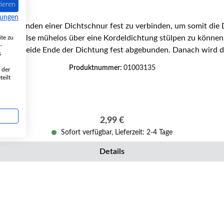
ieren
mungen
ide Enden einer Dichtschnur fest zu verbinden, um somit die Di
ungshülse mühelos über eine Kordeldichtung stülpen zu können, 
te zu
-
erden beide Ende der Dichtung fest abgebunden. Danach wird di
s
Produktnummer:
01003135
 der
inem Durchmesser von 6 mm unter Verwendung eines Dichtung
eilt
Regulärer Preis:
2,99 €
Sofort verfügbar, Lieferzeit: 2-4 Tage
Details