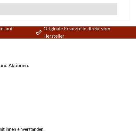
el auf
Originale Ersatzteile direkt vom
Hersteller
 und Aktionen.
it ihnen einverstanden.