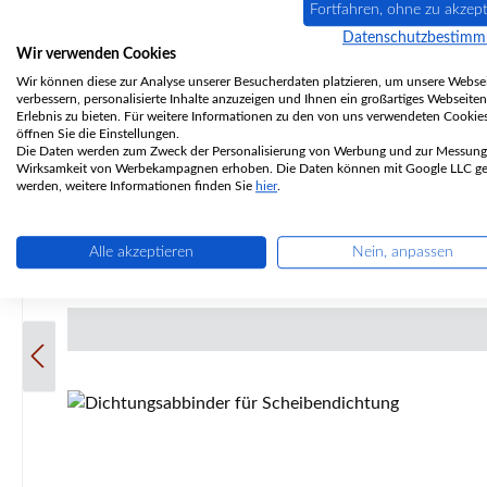
Fortfahren, ohne zu akzept
Datenschutzbestim
Wir verwenden Cookies
Dichtungshülse 6 mm Die Dichtungshülse dient dazu, be
einen optisch schönen Abschluss.Um die Verbind
Wir können diese zur Analyse unserer Besucherdaten platzieren, um unsere Websei
verbessern, personalisierte Inhalte anzuzeigen und Ihnen ein großartiges Webseiten
hitzebeständigen Textilglas-Gewebeabbindern w
Erlebnis zu bieten. Für weitere Informationen zu den von uns verwendeten Cookie
Dichtungsenden aneinander stoßen. Hülse Eckdaten: Passend für Türdichtungen und Scheibendichtungen. Geeignet für Hohlkordeldichtungen mit einem Durchmesser von 6
öffnen Sie die Einstellungen.
Die Daten werden zum Zweck der Personalisierung von Werbung und zur Messung
mm. Geeignet für Kordeldichtungen mit e
Wirksamkeit von Werbekampagnen erhoben. Die Daten können mit Google LLC get
werden, weitere Informationen finden Sie
hier
.
Alle akzeptieren
Nein, anpassen