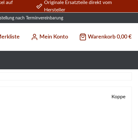
el auf
Originale Ersatzteile direkt vom
Hersteller
stellung nach Terminvereinbarung
erkliste
Mein Konto
Warenkorb
0,00 €
Koppe