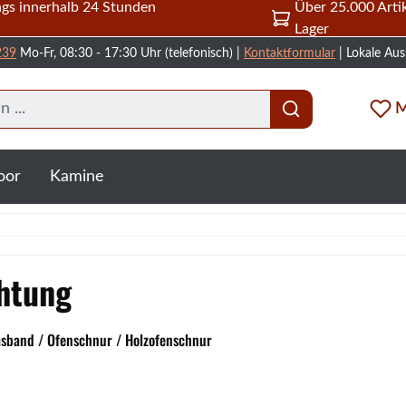
gs innerhalb 24 Stunden
Über 25.000 Artik
Lager
239
Mo-Fr, 08:30 - 17:30 Uhr (telefonisch) |
Kontaktformular
| Lokale Aus
M
oor
Kamine
htung
asband / Ofenschnur / Holzofenschnur