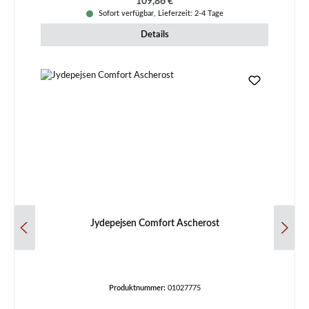
Regulärer Preis:
109,86 €
Sofort verfügbar, Lieferzeit: 2-4 Tage
Details
Jydepejsen Comfort Ascherost
Produktnummer:
01027775