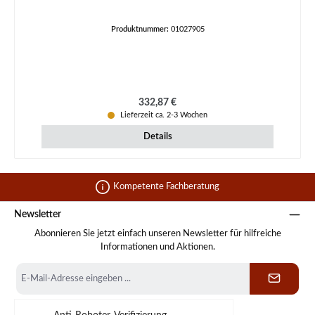
Produktnummer:
01027905
Regulärer Preis:
332,87 €
Lieferzeit ca. 2-3 Wochen
Details
Kompetente Fachberatung
Newsletter
Abonnieren Sie jetzt einfach unseren Newsletter für hilfreiche
Informationen und Aktionen.
E-
Mail-
Adresse
*