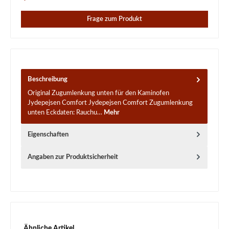
Frage zum Produkt
Beschreibung
Original Zugumlenkung unten für den Kaminofen
Jydepejsen Comfort Jydepejsen Comfort Zugumlenkung
unten Eckdaten: Rauchu…
Mehr
Eigenschaften
Angaben zur Produktsicherheit
Produktgalerie überspringen
Ähnliche Artikel