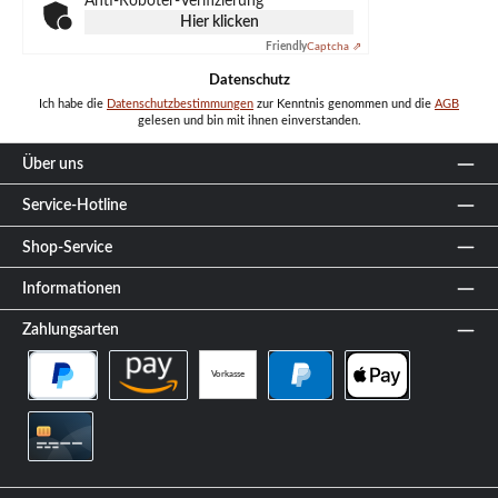
Anti-Roboter-Verifizierung
Hier klicken
Friendly
Captcha ⇗
Datenschutz
Ich habe die
Datenschutzbestimmungen
zur Kenntnis genommen und die
AGB
gelesen und bin mit ihnen einverstanden.
Über uns
Service-Hotline
Shop-Service
Informationen
Zahlungsarten
Vorkasse
PayPal Später Bezahlen
Amazon Pay
PayPal
Apple Pay
Kreditkarte