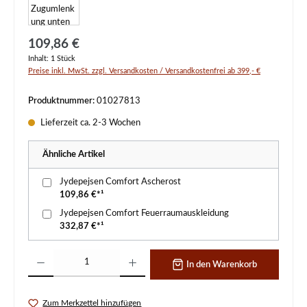
Regulärer Preis:
109,86 €
Inhalt:
1 Stück
Preise inkl. MwSt. zzgl. Versandkosten / Versandkostenfrei ab 399,- €
Produktnummer:
01027813
Lieferzeit ca. 2-3 Wochen
Ähnliche Artikel
Jydepejsen Comfort Ascherost
109,86 €*¹
Jydepejsen Comfort Feuerraumauskleidung
332,87 €*¹
Produkt Anzahl: Gib den gewünschten Wert ein oder benutze die Schaltflächen um d
In den Warenkorb
Zum Merkzettel hinzufügen