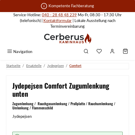
Zum Hauptinhalt springen
Kompetente Fachberatung
Service-Hotline:
040 - 28 48 48 239
Mo-Fr, 08:30 - 17:30 Uhr
(telefonisch) |
Kontaktformular
| Lokale Ausstellung nach
Terminvereinbarung
Navigation
/
/
/
Startseite
Ersatzteile
Jydepejsen
Comfort
Jydepejsen Comfort Zugumlenkung
unten
Zugumlenkung / Rauchgasumlenkung / Prallplatte / Rauchumlenkung /
Umlenkung / Flammenschild
Jydepejsen
Bildergalerie überspringen