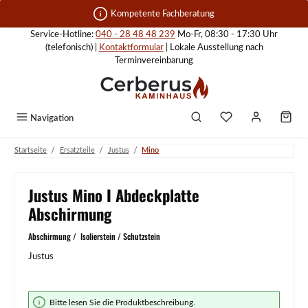
Zum Hauptinhalt springen
Kompetente Fachberatung
Service-Hotline:
040 - 28 48 48 239
Mo-Fr, 08:30 - 17:30 Uhr
(telefonisch) |
Kontaktformular
| Lokale Ausstellung nach
Terminvereinbarung
Navigation
/
/
/
Startseite
Ersatzteile
Justus
Mino
Justus Mino I Abdeckplatte
Abschirmung
Abschirmung / Isolierstein / Schutzstein
Justus
Bildergalerie überspringen
Bitte lesen Sie die Produktbeschreibung.