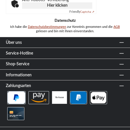
Hier klicken
Friendly
Captcha ⇗
Datenschutz
Ich habe die
Datenschutzbestimmungen
zur Kenntnis genommen und die
AGB
gelesen und bin mit ihnen einverstanden.
Über uns
Service-Hotline
Shop-Service
Informationen
Zahlungsarten
Vorkasse
PayPal Später Bezahlen
Amazon Pay
PayPal
Apple Pay
Kreditkarte