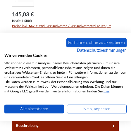
Regulärer Preis:
145,03 €
Inhalt:
1 Stück
Preise inkl. MwSt. zzgl. Versandkosten / Versandkostenfrei ab 399,- €
Produktnummer:
01066428
Fortfahren, ohne zu akzeptieren
Lieferzeit ca. 2-3 Wochen
Datenschutzbestimmungen
Wir verwenden Cookies
Produkt Anzahl: Gib den gewünschten Wert ein oder benutze die Schaltflächen um d
In den Warenkorb
Wir können diese zur Analyse unserer Besucherdaten platzieren, um unsere
Webseite zu verbessern, personalisierte Inhalte anzuzeigen und Ihnen ein
großartiges Webseiten-Erlebnis zu bieten. Für weitere Informationen zu den von
uns verwendeten Cookies öffnen Sie die Einstellungen.
Zum Merkzettel hinzufügen
Die Daten werden zum Zweck der Personalisierung von Werbung und zur
Messung der Wirksamkeit von Werbekampagnen erhoben. Die Daten können
mit Google LLC geteilt werden, weitere Informationen finden Sie
hier
.
Frage zum Produkt
Alle akzeptieren
Nein, anpassen
Beschreibung