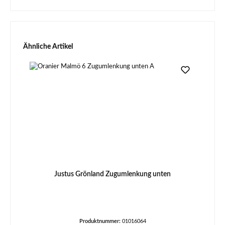
Produktgalerie überspringen
Ähnliche Artikel
Justus Grönland Zugumlenkung unten
Produktnummer:
01016064