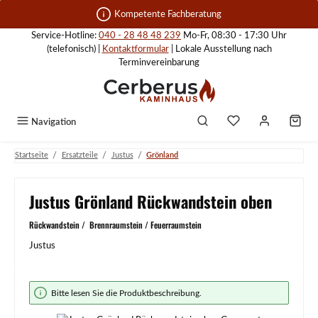
Zum Hauptinhalt springen
Kompetente Fachberatung
Service-Hotline:
040 - 28 48 48 239
Mo-Fr, 08:30 - 17:30 Uhr
(telefonisch) |
Kontaktformular
| Lokale Ausstellung nach
Terminvereinbarung
Navigation
/
/
/
Startseite
Ersatzteile
Justus
Grönland
Justus Grönland Rückwandstein oben
Rückwandstein / Brennraumstein / Feuerraumstein
Justus
Bildergalerie überspringen
Bitte lesen Sie die Produktbeschreibung.