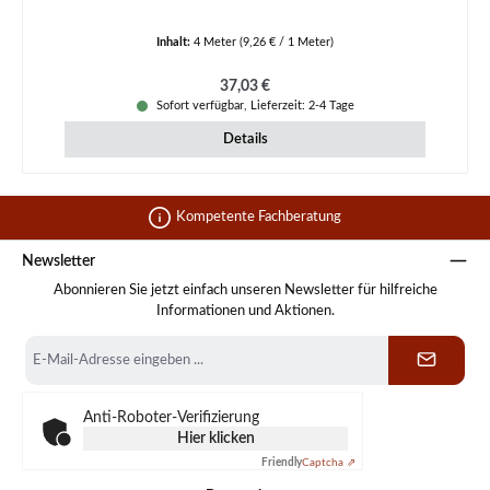
Inhalt:
4 Meter
(9,26 € / 1 Meter)
Regulärer Preis:
37,03 €
Sofort verfügbar, Lieferzeit: 2-4 Tage
Details
Kompetente Fachberatung
Newsletter
Abonnieren Sie jetzt einfach unseren Newsletter für hilfreiche
Informationen und Aktionen.
E-
Mail-
Adresse
*
Anti-Roboter-Verifizierung
Hier klicken
Friendly
Captcha ⇗