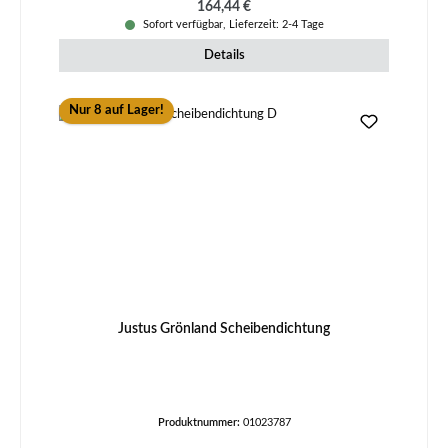
Regulärer Preis:
164,44 €
Sofort verfügbar, Lieferzeit: 2-4 Tage
Details
Nur 8 auf Lager!
Justus Grönland Scheibendichtung
Produktnummer:
01023787