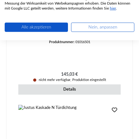
Messung der Wirksamkeit von Werbekampagnen erhoben. Die Daten können
mit Google LLC geteilt werden, weitere Informationen finden Sie
hier
.
Justus Grönland Sichtscheibe
Alle akzeptieren
Nein, anpassen
Produktnummer:
01016501
Regulärer Preis:
145,03 €
nicht mehr verfügbar, Produktion eingestellt
Details