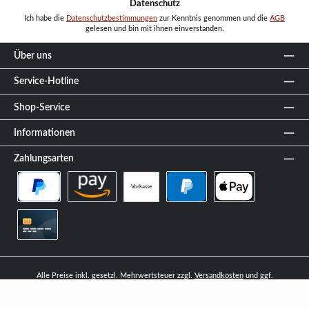
Datenschutz
Ich habe die
Datenschutzbestimmungen
zur Kenntnis genommen und die
AGB
gelesen und bin mit ihnen einverstanden.
Über uns
Service-Hotline
Shop-Service
Informationen
Zahlungsarten
Vorkasse
PayPal Später Bezahlen
Amazon Pay
PayPal
Apple Pay
Kreditkarte
Alle Preise inkl. gesetzl. Mehrwertsteuer zzgl.
Versandkosten
und ggf.
Nachnahmegebühren, wenn nicht anders angegeben.
© 2026 Cerberuskaminhaus - Alle Rechte vorbehalten. Theme by
ThemeWare®