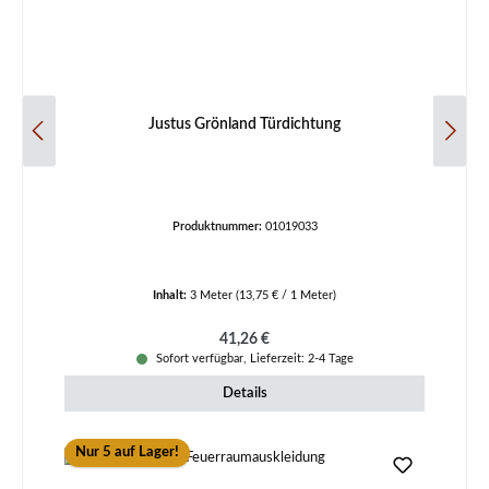
Justus Grönland Türdichtung
Produktnummer:
01019033
Inhalt:
3 Meter
(13,75 € / 1 Meter)
Regulärer Preis:
41,26 €
Sofort verfügbar, Lieferzeit: 2-4 Tage
Details
Nur 5 auf Lager!