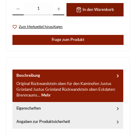
Produkt Anzahl: Gib den gewünschten Wert ein oder benutze die Schaltflächen um d
In den Warenkorb
Zum Merkzettel hinzufügen
Frage zum Produkt
Beschreibung
Original Rückwandstein oben für den Kaminofen Justus
Grönland Justus Grönland Rückwandstein oben Eckdaten:
Brennraums…
Mehr
Eigenschaften
Angaben zur Produktsicherheit