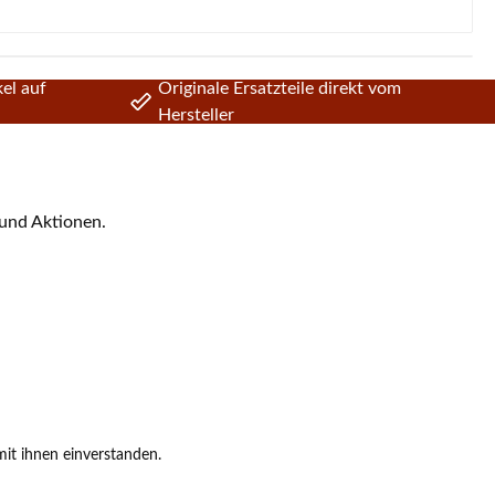
el auf
Originale Ersatzteile direkt vom
Hersteller
 und Aktionen.
it ihnen einverstanden.