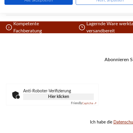
Alle akzeptieren
Nein, anpassen
Kompetente
Lagernde Ware werkta
Fachberatung
versandbereit
Abonnieren Si
Anti-Roboter-Verifizierung
Hier klicken
Friendly
Captcha ⇗
Ich habe die
Datensch