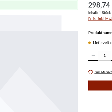
Regulärer Prei
298,74
Inhalt:
1 Stück
Preise inkl. Mw
Produktnum
Lieferzeit
Produkt Anzahl:
Zum Merkzett