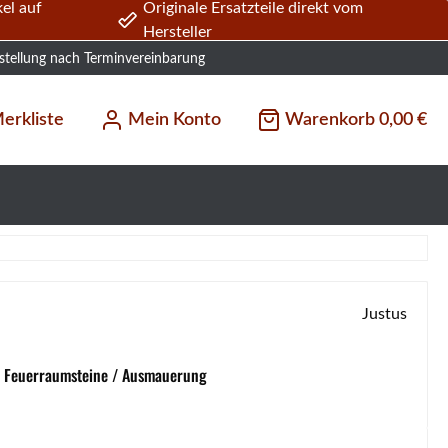
el auf
Originale Ersatzteile direkt vom
Hersteller
stellung nach Terminvereinbarung
erkliste
Mein Konto
Warenkorb
0,00 €
Justus
/ Feuerraumsteine / Ausmauerung