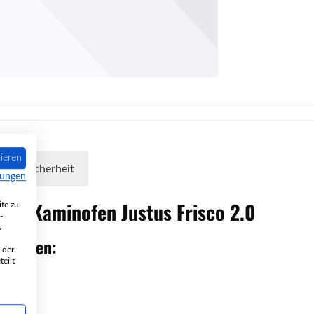
ieren
oduktsicherheit
mungen
 den Kaminofen
Justus
Frisco
2.0
te zu
-
s
ckdaten:
 der
eilt