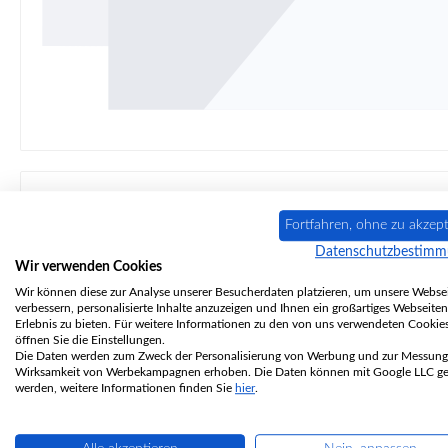
Fortfahren, ohne zu akzept
Beschreibung
Eigenschaften
Angaben zur Pr
Datenschutzbestim
Wir verwenden Cookies
Original
Feuerraumauskleidung
für
Wir können diese zur Analyse unserer Besucherdaten platzieren, um unsere Websei
verbessern, personalisierte Inhalte anzuzeigen und Ihnen ein großartiges Webseiten
Erlebnis zu bieten. Für weitere Informationen zu den von uns verwendeten Cookie
öffnen Sie die Einstellungen.
Justus
Frisco
2.0
Feuerraumauskleidung
E
Die Daten werden zum Zweck der Personalisierung von Werbung und zur Messung
Wirksamkeit von Werbekampagnen erhoben. Die Daten können mit Google LLC get
werden, weitere Informationen finden Sie
hier
.
Feuerraumsteine, Ausmauerung