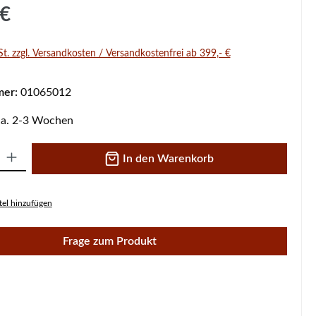
s:
 €
St. zzgl. Versandkosten / Versandkostenfrei ab 399,- €
mer:
01065012
 ca. 2-3 Wochen
 Gib den gewünschten Wert ein oder benutze die Schaltflächen um die A
In den Warenkorb
el hinzufügen
Frage zum Produkt