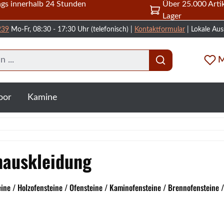
gs innerhalb 24 Stunden
Über 25.000 Artik
Lager
239
Mo-Fr, 08:30 - 17:30 Uhr (telefonisch) |
Kontaktformular
| Lokale Aus
M
oor
Kamine
mauskleidung
e / Holzofensteine / Ofensteine / Kaminofensteine / Brennofensteine 