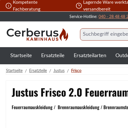
Kompetente
Lagernde Ware werkta
 Hauptinhalt springen
Zur Suche springen
Zur Hauptnavigation springen
Fachberatung
versandbereit
Service-Hotline:
040 - 28 48 48 
Startseite
Ersatzteile
Ersatzteilarten
Outd
/
/
/
Startseite
Ersatzteile
Justus
Frisco
Justus Frisco 2.0 Feuerrau
Feuerraumauskleidung / Brennraumauskleidung / Brennraumstein