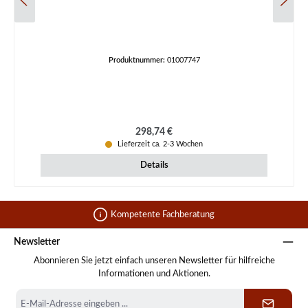
Produktnummer:
01007747
Regulärer Preis:
298,74 €
Lieferzeit ca. 2-3 Wochen
Details
Kompetente Fachberatung
Newsletter
Abonnieren Sie jetzt einfach unseren Newsletter für hilfreiche
Informationen und Aktionen.
E-
Mail-