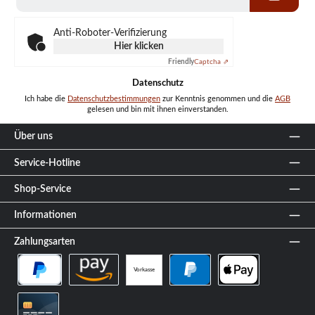
Adresse
*
Anti-Roboter-Verifizierung
Hier klicken
Friendly
Captcha ⇗
Datenschutz
Ich habe die
Datenschutzbestimmungen
zur Kenntnis genommen und die
AGB
gelesen und bin mit ihnen einverstanden.
Über uns
Service-Hotline
Shop-Service
Informationen
Zahlungsarten
Vorkasse
PayPal Später Bezahlen
Amazon Pay
PayPal
Apple Pay