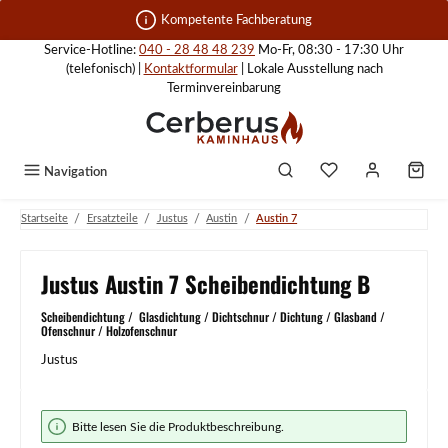
Zum Hauptinhalt springen
Kompetente Fachberatung
Service-Hotline:
040 - 28 48 48 239
Mo-Fr, 08:30 - 17:30 Uhr
(telefonisch) |
Kontaktformular
| Lokale Ausstellung nach
Terminvereinbarung
Navigation
/
/
/
/
Startseite
Ersatzteile
Justus
Austin
Austin 7
Justus Austin 7 Scheibendichtung B
Scheibendichtung / Glasdichtung / Dichtschnur / Dichtung / Glasband /
Ofenschnur / Holzofenschnur
Justus
Bildergalerie überspringen
Bitte lesen Sie die Produktbeschreibung.