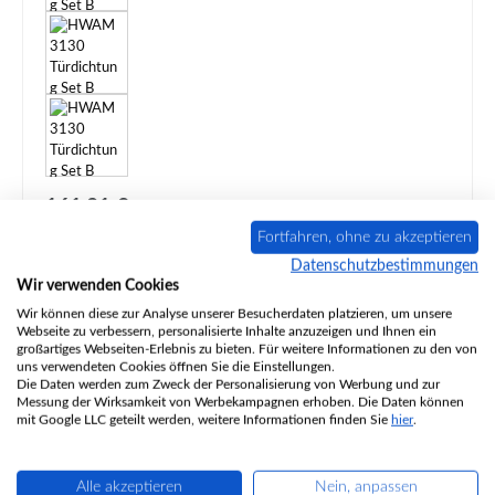
Regulärer Preis:
161,31 €
Inhalt:
2 Meter
(80,66 € / 1 Meter)
Fortfahren, ohne zu akzeptieren
Preise inkl. MwSt. zzgl. Versandkosten / Versandkostenfrei ab 399,- €
Datenschutzbestimmungen
Wir verwenden Cookies
Produktnummer:
01064175
Wir können diese zur Analyse unserer Besucherdaten platzieren, um unsere
Webseite zu verbessern, personalisierte Inhalte anzuzeigen und Ihnen ein
Sofort verfügbar, Lieferzeit: 2-4 Tage
großartiges Webseiten-Erlebnis zu bieten. Für weitere Informationen zu den von
uns verwendeten Cookies öffnen Sie die Einstellungen.
Produkt Anzahl: Gib den gewünschten Wert ein oder benutze die Schaltflächen um d
Die Daten werden zum Zweck der Personalisierung von Werbung und zur
In den Warenkorb
Messung der Wirksamkeit von Werbekampagnen erhoben. Die Daten können
mit Google LLC geteilt werden, weitere Informationen finden Sie
hier
.
Zum Merkzettel hinzufügen
Alle akzeptieren
Nein, anpassen