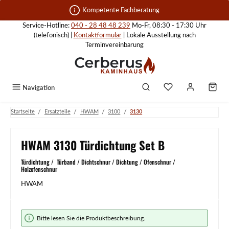
Zum Hauptinhalt springen
Kompetente Fachberatung
Service-Hotline:
040 - 28 48 48 239
Mo-Fr, 08:30 - 17:30 Uhr
(telefonisch) |
Kontaktformular
| Lokale Ausstellung nach
Terminvereinbarung
Navigation
/
/
/
/
Startseite
Ersatzteile
HWAM
3100
3130
HWAM 3130 Türdichtung Set B
Türdichtung / Türband / Dichtschnur / Dichtung / Ofenschnur /
Holzofenschnur
HWAM
Bildergalerie überspringen
Bitte lesen Sie die Produktbeschreibung.