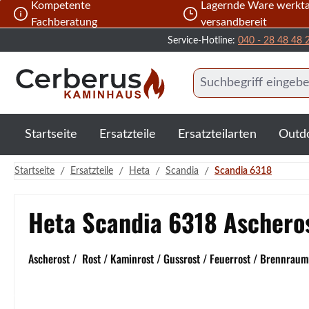
Kompetente
Lagernde Ware werkta
 Hauptinhalt springen
Zur Suche springen
Zur Hauptnavigation springen
Fachberatung
versandbereit
Service-Hotline:
040 - 28 48 48 
Startseite
Ersatzteile
Ersatzteilarten
Outd
/
/
/
/
Startseite
Ersatzteile
Heta
Scandia
Scandia 6318
Heta Scandia 6318 Aschero
Ascherost / Rost / Kaminrost / Gussrost / Feuerrost / Brennraumr