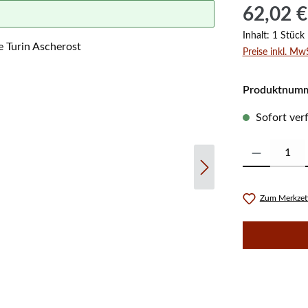
Regulärer Prei
62,02 €
Inhalt:
1 Stück
Preise inkl. Mw
Produktnum
Sofort verf
Produkt Anzahl:
Zum Merkzett