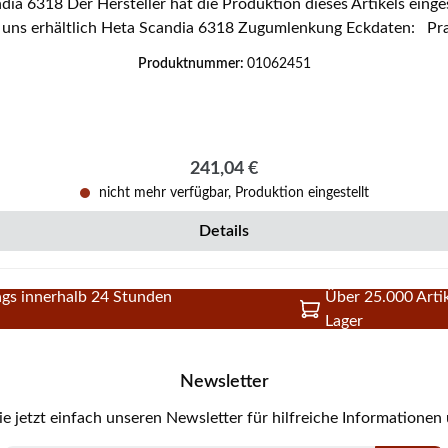
dieses Ersatz
Produktnummer:
01062451
Regulärer Preis:
241,04 €
nicht mehr verfügbar, Produktion eingestellt
Details
gs innerhalb 24 Stunden
Über 25.000 Artik
Lager
Newsletter
e jetzt einfach unseren Newsletter für hilfreiche Informationen