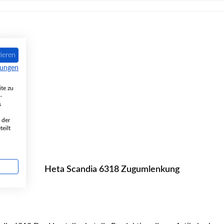
ieren
mungen
te zu
-
s
 der
eilt
Heta Scandia 6318 Zugumlenkung