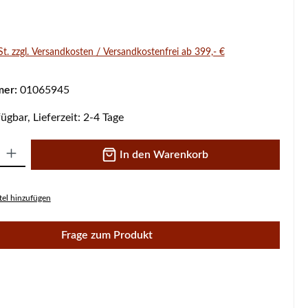
s:
St. zzgl. Versandkosten / Versandkostenfrei ab 399,- €
mer:
01065945
ügbar, Lieferzeit: 2-4 Tage
 Gib den gewünschten Wert ein oder benutze die Schaltflächen um die A
In den Warenkorb
el hinzufügen
Frage zum Produkt