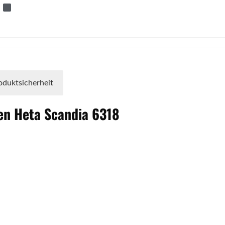
oduktsicherheit
fen
Heta
Scandia
6318