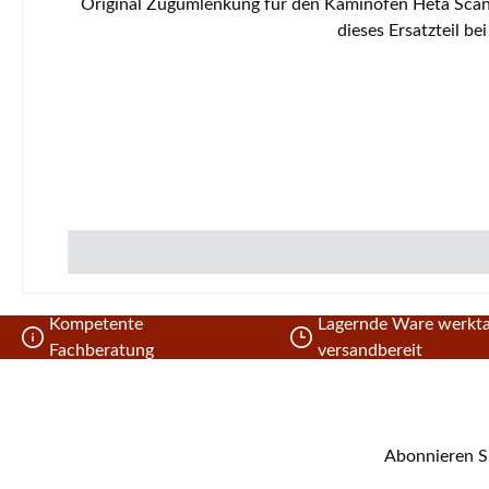
Original Zugumlenkung für den Kaminofen Heta Scandia 6318 Der Hersteller hat die Produktion dieses Artikels eingestellt. Sofern wir über einen Restbestand verfügen, ist
Kompetente
Lagernde Ware werkta
Fachberatung
versandbereit
Abonnieren Si