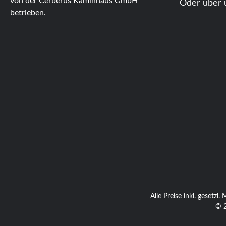
von der Cerberus Kaminhaus GmbH
Oder über 
betrieben.
Alle Preise inkl. gesetzl
© 2