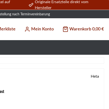
el auf
Originale Ersatzteile direkt vom
Hersteller
stellung nach Terminvereinbarung
erkliste
Mein Konto
Warenkorb
0,00 €
Heta
ost