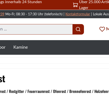
gs innerhalb 24 Stunden
Über 25.000 Artik
Lager
239
Mo-Fr, 08:30 - 17:30 Uhr (telefonisch) |
Kontaktformular
| Lokale Aus
M
oor
Kamine
st
ost / Rostgitter / Feuerraumrost / Ofenrost / Brennofenrost / Holzofenr