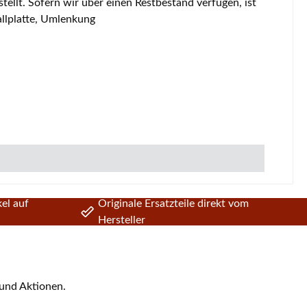
teil bei uns erhältlich Heta Scandia 6318 Zugumlenkung Eckdaten: Prallplatte, Umlenkung
el auf
Originale Ersatzteile direkt vom
Hersteller
 und Aktionen.