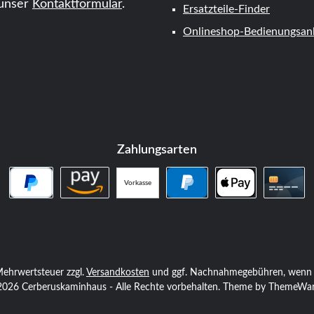
unser
Kontaktformular
.
Ersatzteile-Finder
Onlineshop-Bedienungsanl
Zahlungsarten
Vorkasse
PayPal Später Bezahlen
Amazon Pay
PayPal
Apple Pay
Kredi
. Mehrwertsteuer zzgl.
Versandkosten
und ggf. Nachnahmegebühren, wenn n
026 Cerberuskaminhaus - Alle Rechte vorbehalten. Theme by
ThemeWa