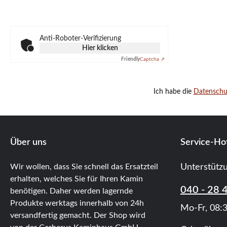
Anti-Roboter-Verifizierung
Hier klicken
Friendly
Captcha ⇗
Ich habe die
Datensch
Über uns
Service-Hot
Wir wollen, dass Sie schnell das Ersatzteil
Unterstütz
erhalten, welches Sie für Ihren Kamin
040 - 28 
benötigen. Daher werden lagernde
Produkte werktags innerhalb von 24h
Mo-Fr, 08:3
versandfertig gemacht. Der Shop wird