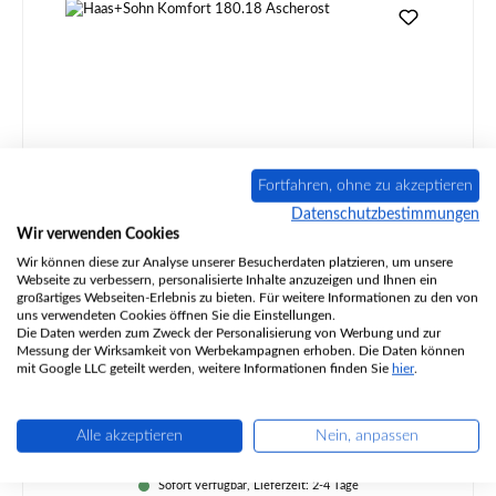
Fortfahren, ohne zu akzeptieren
Datenschutzbestimmungen
Wir verwenden Cookies
Haas+Sohn Riga 150.17 Ascherost
Wir können diese zur Analyse unserer Besucherdaten platzieren, um unsere
Webseite zu verbessern, personalisierte Inhalte anzuzeigen und Ihnen ein
großartiges Webseiten-Erlebnis zu bieten. Für weitere Informationen zu den von
uns verwendeten Cookies öffnen Sie die Einstellungen.
Die Daten werden zum Zweck der Personalisierung von Werbung und zur
Messung der Wirksamkeit von Werbekampagnen erhoben. Die Daten können
Produktnummer:
01010460
mit Google LLC geteilt werden, weitere Informationen finden Sie
hier
.
Alle akzeptieren
Nein, anpassen
Regulärer Preis:
95,27 €
Sofort verfügbar, Lieferzeit: 2-4 Tage