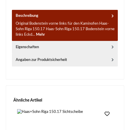
Beschreibung
Original Bodenstein vorne links für den Kaminofen Haas-
Sohn Riga 150.17 Haas-Sohn Riga 150.17 Bodenstein vorne
links Eckd…
Mehr
Eigenschaften
Angaben zur Produktsicherheit
Produktgalerie überspringen
Ähnliche Artikel