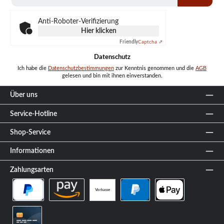
Adresse
*
Anti-Roboter-Verifizierung
Hier klicken
Friendly
Captcha ⇗
Datenschutz
Ich habe die
Datenschutzbestimmungen
zur Kenntnis genommen und die
AGB
gelesen und bin mit ihnen einverstanden.
Über uns
Service-Hotline
Shop-Service
Informationen
Zahlungsarten
Vorkasse
PayPal Später Bezahlen
Amazon Pay
PayPal
Apple Pay