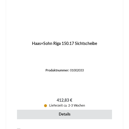
Haas+Sohn Riga 150.17 Sichtscheibe
Produktnummer:
01002033
Regulärer Preis:
412,83 €
Lieferzeit ca. 2-3 Wochen
Details