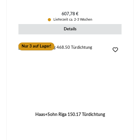
Regulärer Preis:
607,78 €
Lieferzeit ca. 2-3 Wochen
Details
Nur 3 auf Lager!
Haas+Sohn Riga 150.17 Türdichtung