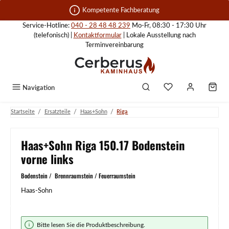
Zum Hauptinhalt springen
Kompetente Fachberatung
Service-Hotline:
040 - 28 48 48 239
Mo-Fr, 08:30 - 17:30 Uhr
(telefonisch) |
Kontaktformular
| Lokale Ausstellung nach
Terminvereinbarung
Navigation
/
/
/
Startseite
Ersatzteile
Haas+Sohn
Riga
Haas+Sohn Riga 150.17 Bodenstein
vorne links
Bodenstein / Brennraumstein / Feuerraumstein
Haas-Sohn
Bildergalerie überspringen
Bitte lesen Sie die Produktbeschreibung.