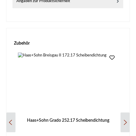
Angaben zur Produktsicherheit
Produktgalerie überspringen
Zubehör
Haas+Sohn Grado 252.17 Scheibendichtung