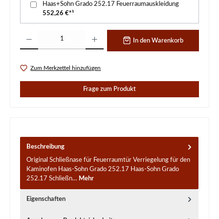
Haas+Sohn Grado 252.17 Feuerraumauskleidung
552,26 €*¹
Produkt Anzahl: Gib den gewünschten Wert ein oder benutze die Schaltflächen um d
In den Warenkorb
Zum Merkzettel hinzufügen
Frage zum Produkt
Beschreibung
Original Schließnase für Feuerraumtür Verriegelung für den
Kaminofen Haas-Sohn Grado 252.17 Haas-Sohn Grado
252.17 Schließn…
Mehr
Eigenschaften