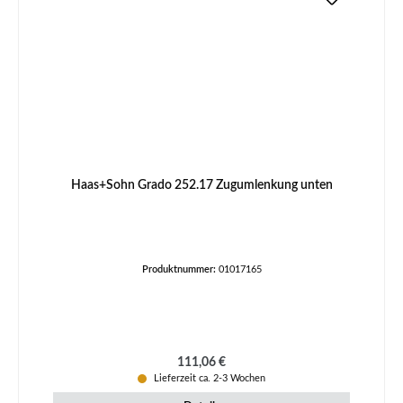
Haas+Sohn Grado 252.17 Zugumlenkung unten
Produktnummer:
01017165
Regulärer Preis:
111,06 €
Lieferzeit ca. 2-3 Wochen