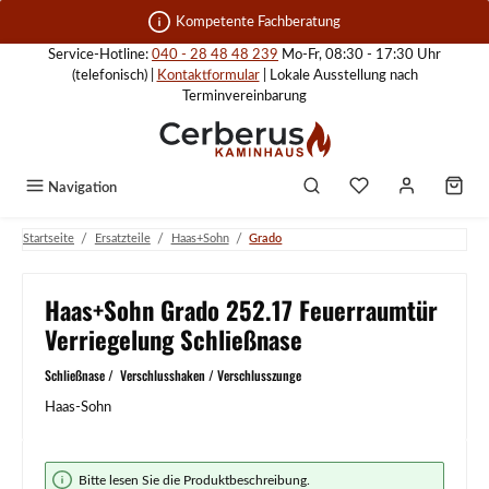
Zum Hauptinhalt springen
Kompetente Fachberatung
Service-Hotline:
040 - 28 48 48 239
Mo-Fr, 08:30 - 17:30 Uhr
(telefonisch) |
Kontaktformular
| Lokale Ausstellung nach
Terminvereinbarung
Navigation
/
/
/
Startseite
Ersatzteile
Haas+Sohn
Grado
Haas+Sohn Grado 252.17 Feuerraumtür
Verriegelung Schließnase
Schließnase / Verschlusshaken / Verschlusszunge
Haas-Sohn
Bildergalerie überspringen
Bitte lesen Sie die Produktbeschreibung.