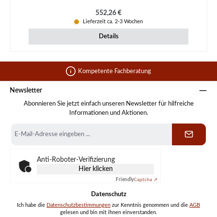
Regulärer Preis:
552,26 €
Lieferzeit ca. 2-3 Wochen
Details
Kompetente Fachberatung
Newsletter
Abonnieren Sie jetzt einfach unseren Newsletter für hilfreiche
Informationen und Aktionen.
E-
Mail-
Adresse
*
Anti-Roboter-Verifizierung
Hier klicken
Friendly
Captcha ⇗
Datenschutz
Ich habe die
Datenschutzbestimmungen
zur Kenntnis genommen und die
AGB
gelesen und bin mit ihnen einverstanden.