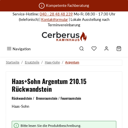
Zum Hauptinhalt springen
Kompetente Fachberatung
Service-Hotline:
040 - 28 48 48 239
Mo-Fr, 08:30 - 17:30 Uhr
(telefonisch) |
Kontaktformular
| Lokale Ausstellung nach
Terminvereinbarung
Navigation
/
/
/
Startseite
Ersatzteile
Haas+Sohn
Argentum
Haas+Sohn Argentum 210.15
Rückwandstein
Rückwandstein / Brennraumstein / Feuerraumstein
Haas-Sohn
Bildergalerie überspringen
Bitte lesen Sie die Produktbeschreibung.