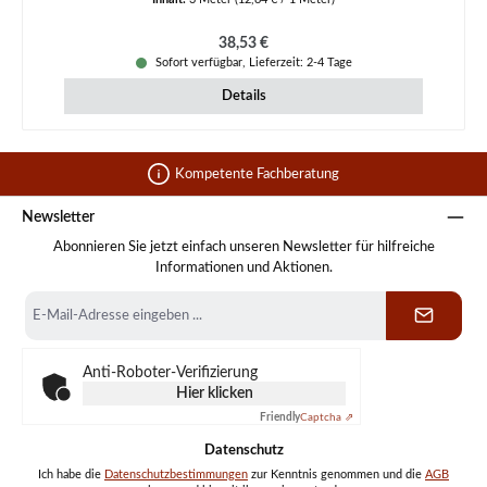
Regulärer Preis:
38,53 €
Sofort verfügbar, Lieferzeit: 2-4 Tage
Details
Kompetente Fachberatung
Newsletter
Abonnieren Sie jetzt einfach unseren Newsletter für hilfreiche
Informationen und Aktionen.
E-
Mail-
Adresse
*
Anti-Roboter-Verifizierung
Hier klicken
Friendly
Captcha ⇗
Datenschutz
Ich habe die
Datenschutzbestimmungen
zur Kenntnis genommen und die
AGB