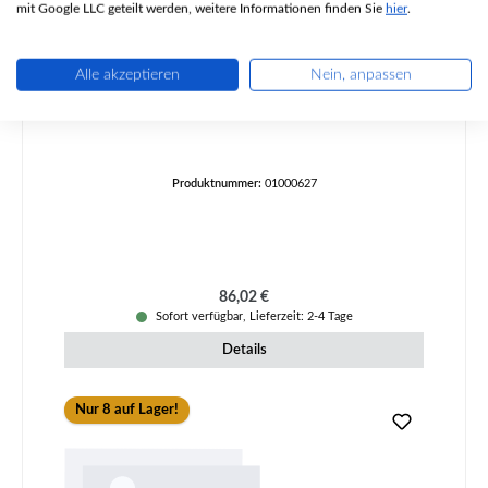
mit Google LLC geteilt werden, weitere Informationen finden Sie
hier
.
Alle akzeptieren
Nein, anpassen
Haas+Sohn Argentum 210.15 Ascherost
Produktnummer:
01000627
Regulärer Preis:
86,02 €
Sofort verfügbar, Lieferzeit: 2-4 Tage
Details
Nur 8 auf Lager!