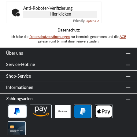
*
Anti-Roboter-Verifizierung
Hier klicken
Friendly
Captcha ⇗
Datenschutz
Ich habe die
Datenschutzbestimmungen
zur Kenntnis genommen und die
AGB
gelesen und bin mit ihnen einverstanden.
Über uns
Service-Hotline
Shop-Service
Informationen
Zahlungsarten
Vorkasse
PayPal Später Bezahlen
Amazon Pay
PayPal
Apple Pay