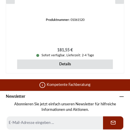
Produktnummer:
01061520
Regulärer Preis:
181,55 €
Sofort verfügbar, Lieferzeit: 2-4 Tage
Details
Kompetente Fachberatung
Newsletter
Abonnieren Sie jetzt einfach unseren Newsletter für hilfreiche
Informationen und Aktionen.
E-
Mail-
Adresse