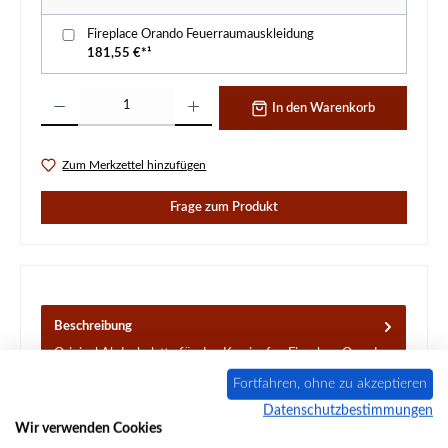
Fireplace Orando Feuerraumauskleidung
181,55 €*¹
Produkt Anzahl: Gib den gewünschten Wert ein oder benutze die Schaltflächen um d
In den Warenkorb
Zum Merkzettel hinzufügen
Frage zum Produkt
Beschreibung
Original Abdeckplatte für den Kaminofen Fireplace Orando
Bei diesem Artikel kann die Struktur und Farbe von der
Fortfahren, ohne zu akzeptieren
Abbildung…
Mehr
Datenschutzbestimmungen
Wir verwenden Cookies
Eigenschaften