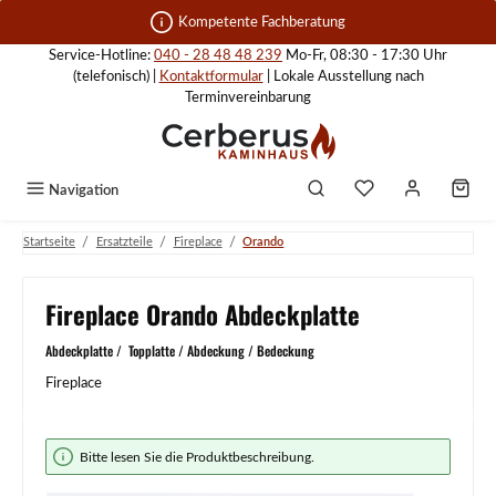
Zum Hauptinhalt springen
Kompetente Fachberatung
Service-Hotline:
040 - 28 48 48 239
Mo-Fr, 08:30 - 17:30 Uhr
(telefonisch) |
Kontaktformular
| Lokale Ausstellung nach
Terminvereinbarung
Navigation
/
/
/
Startseite
Ersatzteile
Fireplace
Orando
Fireplace Orando Abdeckplatte
Abdeckplatte / Topplatte / Abdeckung / Bedeckung
Fireplace
Bildergalerie überspringen
Bitte lesen Sie die Produktbeschreibung.