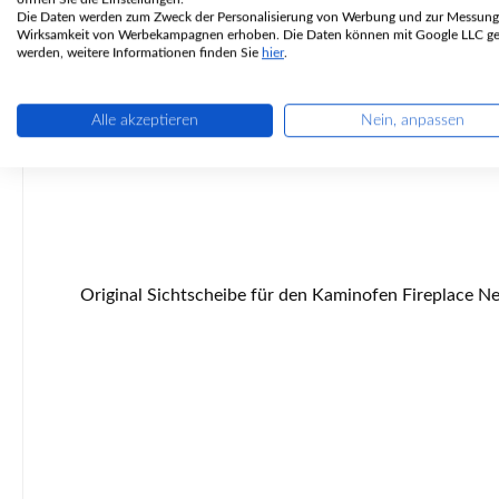
Die Daten werden zum Zweck der Personalisierung von Werbung und zur Messung
Wirksamkeit von Werbekampagnen erhoben. Die Daten können mit Google LLC get
werden, weitere Informationen finden Sie
hier
.
Alle akzeptieren
Nein, anpassen
Original Sichtscheibe für den Kaminofen Fireplace Nexos Ker K1135 Fireplace Nexos Ker K1135 Sichtscheibe Eckdaten: Glasscheibe, Türglas Maße (B/L) 450 mm x 453 mm