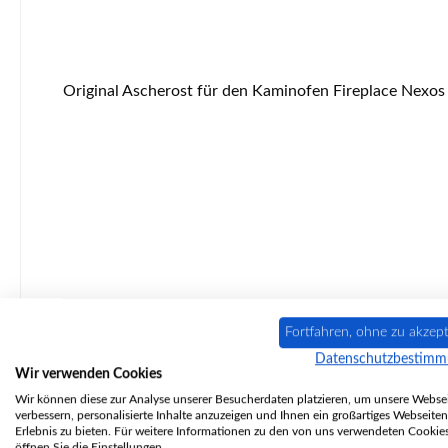
Original Ascherost für den Kaminofen Fireplace Nexos Ker Fireplace Nexos Ker Ascherost Eckdaten: Feuerrost, Brennraumrost Maße (B/L/H) 260/385 mm x 290 mm x 30 mm
Fortfahren, ohne zu akzept
Datenschutzbestim
Wir verwenden Cookies
Nur 2 auf Lager!
Wir können diese zur Analyse unserer Besucherdaten platzieren, um unsere Websei
verbessern, personalisierte Inhalte anzuzeigen und Ihnen ein großartiges Webseiten
Erlebnis zu bieten. Für weitere Informationen zu den von uns verwendeten Cookie
öffnen Sie die Einstellungen.