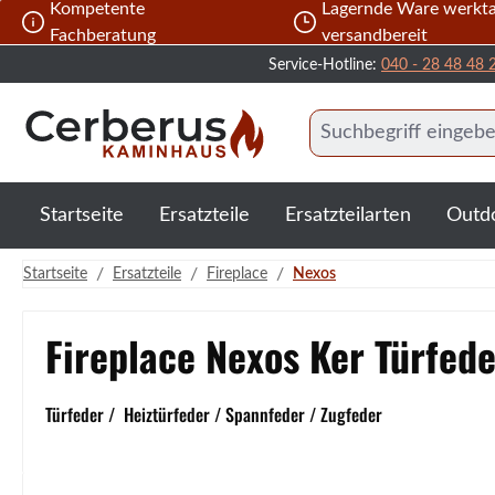
Kompetente
Lagernde Ware werkta
 Hauptinhalt springen
Zur Suche springen
Zur Hauptnavigation springen
Fachberatung
versandbereit
Service-Hotline:
040 - 28 48 48 
Startseite
Ersatzteile
Ersatzteilarten
Outd
/
/
/
Startseite
Ersatzteile
Fireplace
Nexos
Fireplace Nexos Ker Türfede
Türfeder / Heiztürfeder / Spannfeder / Zugfeder