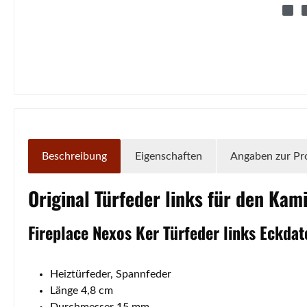
Beschreibung
Eigenschaften
Angaben zur Pr
Original
Türfeder
links
für den Kam
Fireplace
Nexos
Ker
Türfeder
links
Eckdat
Heiztürfeder, Spannfeder
Länge 4,8 cm
Durchmesser 15 mm