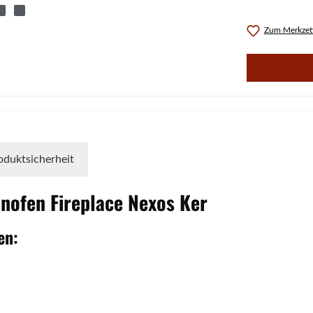
Zum Merkzett
oduktsicherheit
inofen
Fireplace
Nexos
Ker
en: