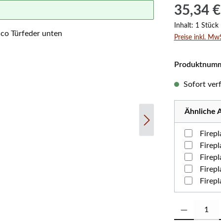
Regulärer Prei
35,34 €
Inhalt:
1 Stück
Preise inkl. Mw
Produktnum
Sofort verf
Ähnliche A
Firep
Firep
Firep
Firep
Firep
Produkt Anzahl: