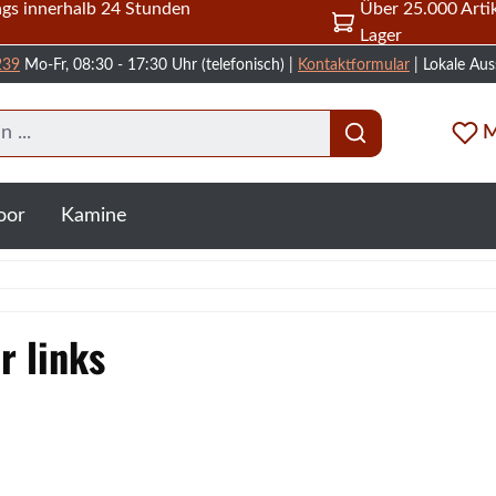
gs innerhalb 24 Stunden
Über 25.000 Artik
Lager
239
Mo-Fr, 08:30 - 17:30 Uhr (telefonisch) |
Kontaktformular
| Lokale Aus
M
oor
Kamine
r links