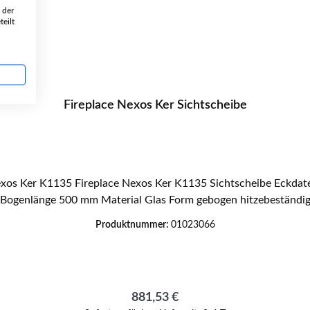
 der
eilt
Fireplace Nexos Ker Sichtscheibe
Bogenlänge 500 mm Material Glas Form gebogen hitzebeständi
Produktnummer:
01023066
Regulärer Preis:
881,53 €