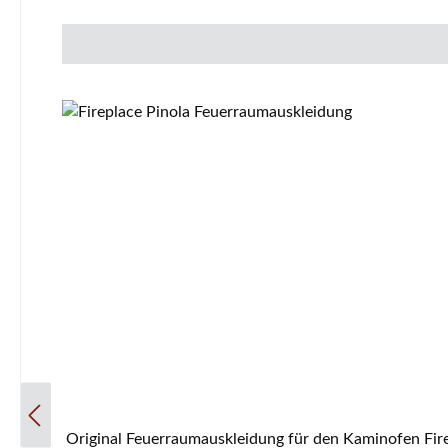
Original Feuerraumauskleidung für den Kaminofen Fireplace Nexos Ker 10-teiliges Set Fireplace Nexos Ker Feuerraumauskleidung Eckdaten: 10 Stück Feuerraumauskleidung,