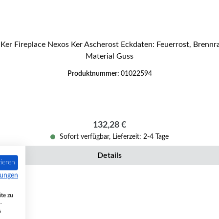
Material Guss
Produktnummer:
01022594
Regulärer Preis:
132,28 €
Sofort verfügbar, Lieferzeit: 2-4 Tage
Details
ieren
mungen
te zu
-
s