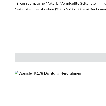
Brennraumsteine Material Vermiculite Seitenstein link
Seitenstein rechts oben (350 x 220 x 30 mm) Rückwan
Zugumlenkung unten (325/385 x 265 x 30 mm), Zu