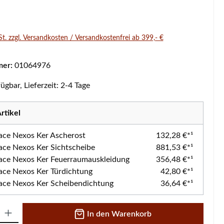
s:
St. zzgl. Versandkosten / Versandkostenfrei ab 399,- €
mer:
01064976
ügbar, Lieferzeit: 2-4 Tage
rtikel
lace Nexos Ker Ascherost
132,28 €*¹
lace Nexos Ker Sichtscheibe
881,53 €*¹
lace Nexos Ker Feuerraumauskleidung
356,48 €*¹
lace Nexos Ker Türdichtung
42,80 €*¹
lace Nexos Ker Scheibendichtung
36,64 €*¹
 Gib den gewünschten Wert ein oder benutze die Schaltflächen um die A
In den Warenkorb