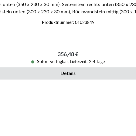
s unten (350 x 230 x 30 mm), Seitenstein rechts unten (350 x 23
dstein unten (300 x 230 x 30 mm), Rückwandstein mittig (300 x
gumlenkung mittig (360/405 x 105 x 20 mm) Zugumlenkung oben 
Produktnummer:
01023849
enthalten
Regulärer Preis:
356,48 €
Sofort verfügbar, Lieferzeit: 2-4 Tage
Details