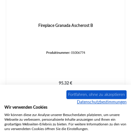
Fireplace Granada Ascherost B
Produktnummer:
01006774
Regulärer Preis:
95,32 €
Lieferzeit ca. 2-3 Wochen
Fortfahren, ohne zu akzeptieren
Details
Datenschutzbestimmungen
Wir verwenden Cookies
Nur 5 auf Lager!
Wir können diese zur Analyse unserer Besucherdaten platzieren, um unsere
Webseite zu verbessern, personalisierte Inhalte anzuzeigen und Ihnen ein
großartiges Webseiten-Erlebnis zu bieten. Für weitere Informationen zu den von
uns verwendeten Cookies öffnen Sie die Einstellungen.