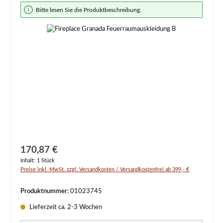
Bildergalerie überspringen
Bitte lesen Sie die Produktbeschreibung.
Regulärer Preis:
170,87 €
Inhalt:
1 Stück
Preise inkl. MwSt. zzgl. Versandkosten / Versandkostenfrei ab 399,- €
Produktnummer:
01023745
Lieferzeit ca. 2-3 Wochen