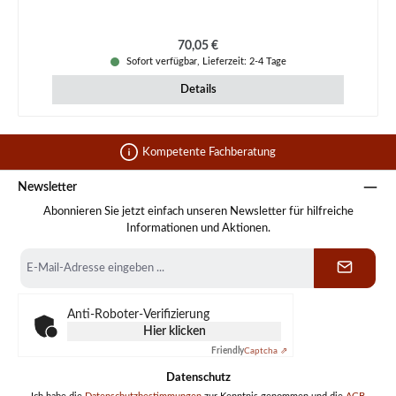
Regulärer Preis:
70,05 €
Sofort verfügbar, Lieferzeit: 2-4 Tage
Details
Kompetente Fachberatung
Newsletter
Abonnieren Sie jetzt einfach unseren Newsletter für hilfreiche
Informationen und Aktionen.
E-
Mail-
Adresse
*
Anti-Roboter-Verifizierung
Hier klicken
Friendly
Captcha ⇗
Datenschutz