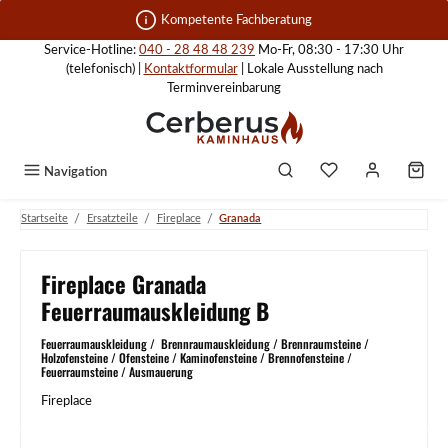
Zum Hauptinhalt springen
Kompetente Fachberatung
Service-Hotline:
040 - 28 48 48 239
Mo-Fr, 08:30 - 17:30 Uhr
(telefonisch) |
Kontaktformular
| Lokale Ausstellung nach
Terminvereinbarung
Navigation
/
/
/
Startseite
Ersatzteile
Fireplace
Granada
Fireplace Granada
Feuerraumauskleidung B
Feuerraumauskleidung / Brennraumauskleidung / Brennraumsteine /
Holzofensteine / Ofensteine / Kaminofensteine / Brennofensteine /
Feuerraumsteine / Ausmauerung
Fireplace