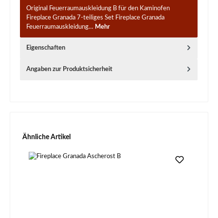
Original Feuerraumauskleidung B für den Kaminofen
Fireplace Granada 7-teiliges Set Fireplace Granada
Feuerraumauskleidung…
Mehr
Eigenschaften
Angaben zur Produktsicherheit
Produktgalerie überspringen
Ähnliche Artikel