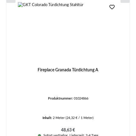
Fireplace Granada Türdichtung A
Produktnummer:
01024866
Inhalt:
2 Meter
(24,32 € / 1 Meter)
Regulärer Preis:
48,63 €
Sofort verfügbar, Lieferzeit: 2-4 Tage