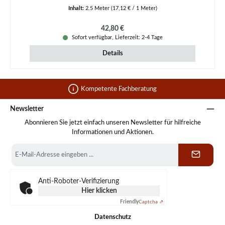
Inhalt:
2.5 Meter
(17,12 € / 1 Meter)
Regulärer Preis:
42,80 €
Sofort verfügbar, Lieferzeit: 2-4 Tage
Details
Kompetente Fachberatung
Newsletter
Abonnieren Sie jetzt einfach unseren Newsletter für hilfreiche
Informationen und Aktionen.
E-
Mail-
Adresse
*
Anti-Roboter-Verifizierung
Hier klicken
Friendly
Captcha ⇗
Datenschutz