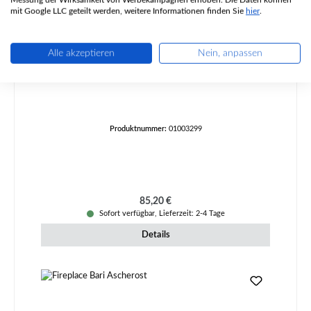
mit Google LLC geteilt werden, weitere Informationen finden Sie
hier
.
Alle akzeptieren
Nein, anpassen
Fireplace Barbados Zugumlenkung unten
Produktnummer:
01003299
Regulärer Preis:
85,20 €
Sofort verfügbar, Lieferzeit: 2-4 Tage
Details