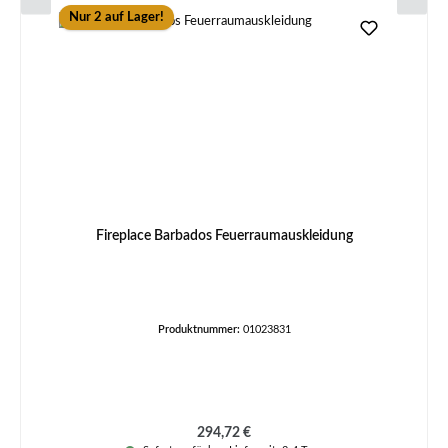
Nur 2 auf Lager!
Fireplace Barbados Feuerraumauskleidung
Produktnummer:
01023831
Regulärer Preis:
294,72 €