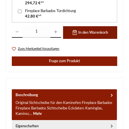
294,72 €*¹
Fireplace Barbados Türdichtung
42,80 €*¹
Produkt Anzahl: Gib den gewünschten Wert ein oder benutze die Schaltflächen um d
In den Warenkorb
Zum Merkzettel hinzufügen
Frage zum Produkt
Beschreibung
Original Sichtscheibe für den Kaminofen Fireplace Barbados
Fireplace Barbados Sichtscheibe Eckdaten: Kaminglas,
Kaminsc…
Mehr
Eigenschaften