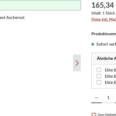
Regulärer Prei
165,34
Inhalt:
1 Stück
Preise inkl. Mw
Produktnum
Sofort verf
Ähnliche A
Elite
Elite
Elite
Produkt Anzahl:
Zum Merkzett