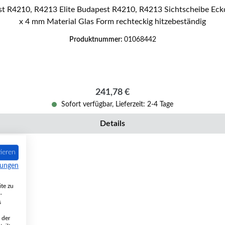
x 4 mm Material Glas Form rechteckig hitzebeständig
Produktnummer:
01068442
Regulärer Preis:
241,78 €
Sofort verfügbar, Lieferzeit: 2-4 Tage
Details
ieren
mungen
te zu
-
s
 der