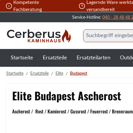
Kompetente
Lagernde Ware werkta
 Hauptinhalt springen
Zur Suche springen
Zur Hauptnavigation springen
Fachberatung
versandbereit
Service-Hotline:
040 - 28 48 48 
Startseite
Ersatzteile
Ersatzteilarten
Outd
/
/
/
Startseite
Ersatzteile
Elite
Budapest
Elite Budapest Ascherost
Ascherost / Rost / Kaminrost / Gussrost / Feuerrost / Brennraumr