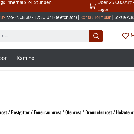
gs innerhalb 24 Stunden
Über 25.000 Artik
Lager
239
Mo-Fr, 08:30 - 17:30 Uhr (telefonisch) |
Kontaktformular
| Lokale Aus
M
oor
Kamine
ost / Rostgitter / Feuerraumrost / Ofenrost / Brennofenrost / Holzofenr