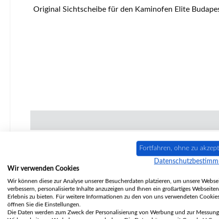
Original Sichtscheibe für den Kaminofen Elite Budapest R4210, R4213 Elite Budapest R4210, R4213 Sichtscheibe Eckdaten: Ofenglas, Glas Maße (B/L/H) 465 mm x 345 mm
Fortfahren, ohne zu akzept
Nur 9 auf Lager!
Datenschutzbestim
Wir verwenden Cookies
Wir können diese zur Analyse unserer Besucherdaten platzieren, um unsere Websei
verbessern, personalisierte Inhalte anzuzeigen und Ihnen ein großartiges Webseiten
Erlebnis zu bieten. Für weitere Informationen zu den von uns verwendeten Cookie
öffnen Sie die Einstellungen.
Die Daten werden zum Zweck der Personalisierung von Werbung und zur Messung