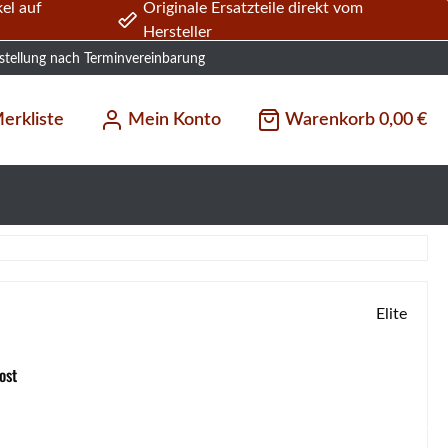
el auf
Originale Ersatzteile direkt vom
Hersteller
stellung nach Terminvereinbarung
erkliste
Mein Konto
Warenkorb
0,00 €
Elite
ost