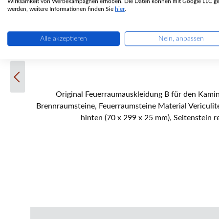
Wirksamkeit von Werbekampagnen erhoben. Die Daten können mit Google LLC get
werden, weitere Informationen finden Sie
hier
.
Alle akzeptieren
Nein, anpassen
Original Feuerraumauskleidung B für den Kaminofen Elite Budapest R4210, R4213 6-teiliges Set Elite Budapest R4210, R4213 Feuerraumauskleidung Eckdaten:
Brennraumsteine, Feuerraumsteine Material Vericulite Seitenstein links vorne (145 x 305/430 x 25 mm), Seitenstein rechts vorne (145 x 305/430 x 25 mm) Seitenstein l
hinten (70 x 299 x 25 mm), Seitenstein