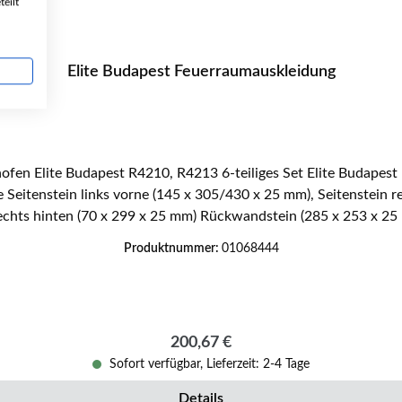
eilt
Elite Budapest Feuerraumauskleidung
inks
 rechts hinten (70 x 299 x 25 mm) Rückwandstein (285 x 253 x 
Produktnummer:
01068444
Regulärer Preis:
200,67 €
Sofort verfügbar, Lieferzeit: 2-4 Tage
Details