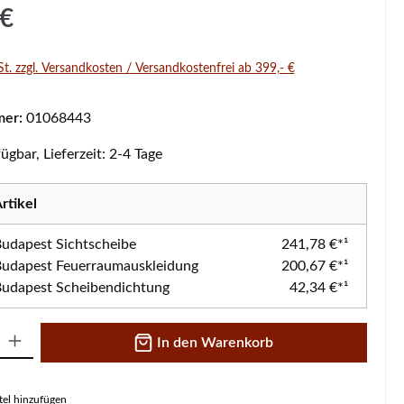
s:
 €
St. zzgl. Versandkosten / Versandkostenfrei ab 399,- €
mer:
01068443
ügbar, Lieferzeit: 2-4 Tage
rtikel
 Budapest Sichtscheibe
241,78 €*¹
 Budapest Feuerraumauskleidung
200,67 €*¹
 Budapest Scheibendichtung
42,34 €*¹
 Gib den gewünschten Wert ein oder benutze die Schaltflächen um die A
In den Warenkorb
el hinzufügen