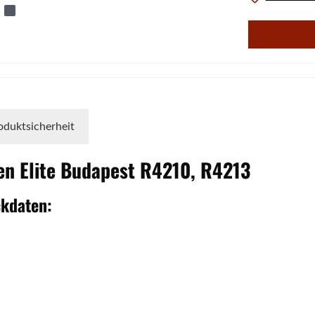
oduktsicherheit
fen
Elite
Budapest
R4210, R4213
ckdaten: