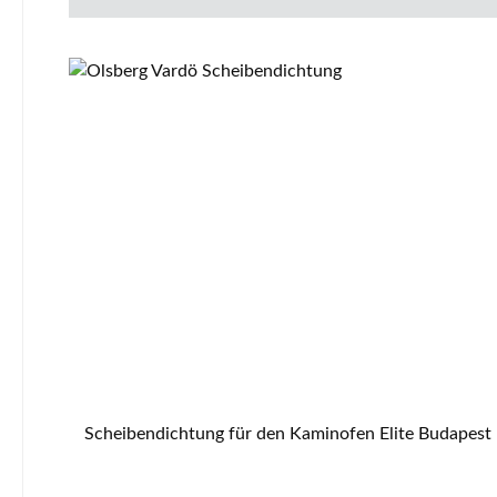
Scheibendichtung für den Kaminofen Elite Budapest R4210, R4213 Elite Budapest R4210, R4213 Scheibendichtung Eckdaten: Dichtung, Ofenschnur Flachdichtung Maße