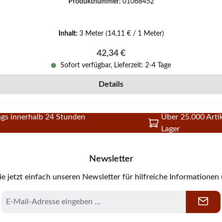
Produktnummer:
01068452
Inhalt:
3 Meter
(14,11 € / 1 Meter)
Regulärer Preis:
42,34 €
Sofort verfügbar, Lieferzeit: 2-4 Tage
Details
gs innerhalb 24 Stunden
Über 25.000 Artik
Lager
Newsletter
e jetzt einfach unseren Newsletter für hilfreiche Informationen
E-
Mail-
Adresse