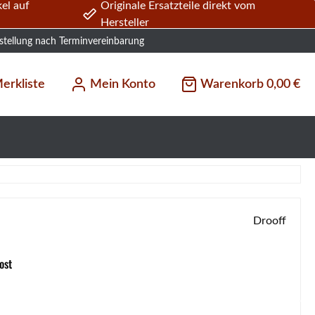
el auf
Originale Ersatzteile direkt vom
Hersteller
stellung nach Terminvereinbarung
erkliste
Mein Konto
Warenkorb
0,00 €
Drooff
ost