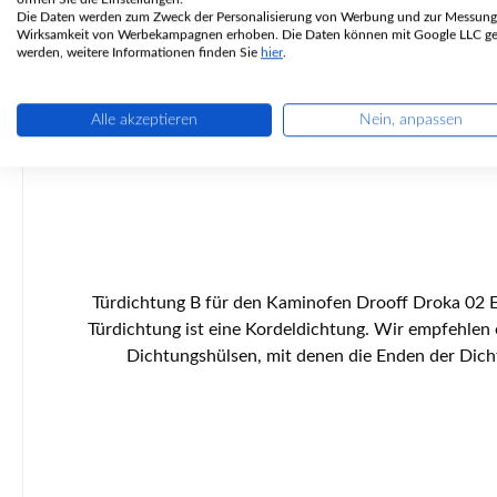
Die Daten werden zum Zweck der Personalisierung von Werbung und zur Messung
Wirksamkeit von Werbekampagnen erhoben. Die Daten können mit Google LLC get
werden, weitere Informationen finden Sie
hier
.
Alle akzeptieren
Nein, anpassen
Türdichtung B für den Kaminofen Drooff Droka 02 Es gibt verschiedene Dichtschnüre für dieses Modell. Bitte orientieren Sie sich an der vorhandenen Türdichtung Diese
Türdichtung ist eine Kordeldichtung. Wir empfehlen 
Dichtungshülsen, mit denen die Enden der Dichtschnur optisch schön kaschi