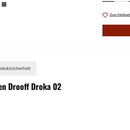
Zum Merkzett
oduktsicherheit
fen
Drooff
Droka
02