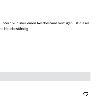
a 02 Sichtscheibe Eckdaten: Ofenglas, Glas hitzebeständig