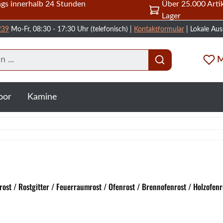
gs innerhalb 24 Stunden
Über 25.000 Artik
Lager
239
Mo-Fr, 08:30 - 17:30 Uhr (telefonisch) |
Kontaktformular
| Lokale Aus
M
oor
Kamine
ost / Rostgitter / Feuerraumrost / Ofenrost / Brennofenrost / Holzofenr