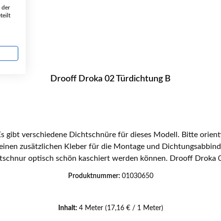
 der
eilt
Drooff Droka 02 Türdichtung B
einen zusätzlichen Kleber für die Montage und Dichtungsabbind
ert werden können. Drooff Droka 02 Türdichtung Eckdaten: Dichtung, Ofenschnur
Kordeldichtung Länge 4,00 m Durchmesser 10 mm
Produktnummer:
01030650
Inhalt:
4 Meter
(17,16 € / 1 Meter)