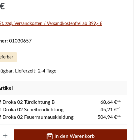
s:
 €
St. zzgl. Versandkosten / Versandkostenfrei ab 399,- €
mer:
01030657
eferbar
ügbar, Lieferzeit: 2-4 Tage
rtikel
f Droka 02 Türdichtung B
68,64 €*¹
f Droka 02 Scheibendichtung
45,21 €*¹
f Droka 02 Feuerraumauskleidung
504,94 €*¹
 Gib den gewünschten Wert ein oder benutze die Schaltflächen um die A
In den Warenkorb