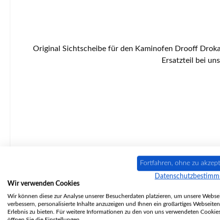
Original Sichtscheibe für den Kaminofen Drooff Droka 02 Der Hersteller hat die Produktion dieses Artikels eingestellt. Sofern wir über einen Restbestand verfügen, ist dieses
Fortfahren, ohne zu akzept
Datenschutzbestim
Wir verwenden Cookies
Nur 7 auf Lager!
Wir können diese zur Analyse unserer Besucherdaten platzieren, um unsere Websei
verbessern, personalisierte Inhalte anzuzeigen und Ihnen ein großartiges Webseiten
Erlebnis zu bieten. Für weitere Informationen zu den von uns verwendeten Cookie
öffnen Sie die Einstellungen.