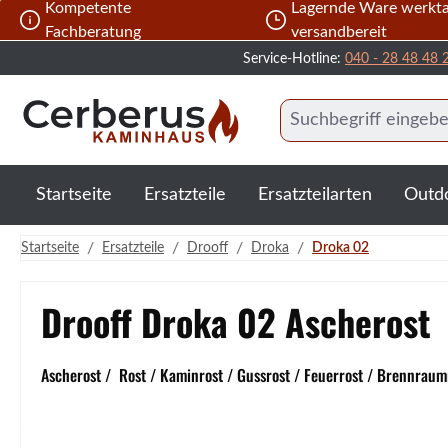
Kompetente
Lagernde Ware werkta
 Hauptinhalt springen
Zur Suche springen
Zur Hauptnavigation springen
Fachberatung
versandbereit
Service-Hotline:
040 - 28 48 48 
Startseite
Ersatzteile
Ersatzteilarten
Outd
/
/
/
/
Startseite
Ersatzteile
Drooff
Droka
Droka 02
Drooff Droka 02 Ascherost
Ascherost / Rost / Kaminrost / Gussrost / Feuerrost / Brennraumr