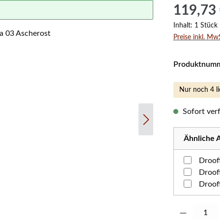
Regulärer Prei
119,73
Inhalt:
1 Stück
Preise inkl. Mw
Produktnum
Nur noch 4 li
Sofort verf
Ähnliche A
Droof
Droof
Droof
Produkt Anzahl: