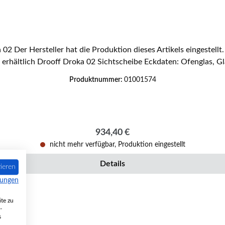
Ersatzteil bei uns erhältlich Drooff Drok
Produktnummer:
01001574
Regulärer Preis:
934,40 €
nicht mehr verfügbar, Produktion eingestellt
Details
ieren
mungen
te zu
-
s