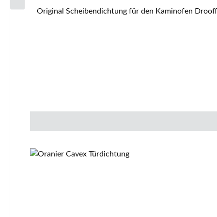
Original Scheibendichtung für den Kaminofen Drooff Droka 02 Drooff Droka 02 Scheibendichtung Eckdaten: Glasdichtung, Glasband Flachdichtung Maße (B/H) 8 mm x 2