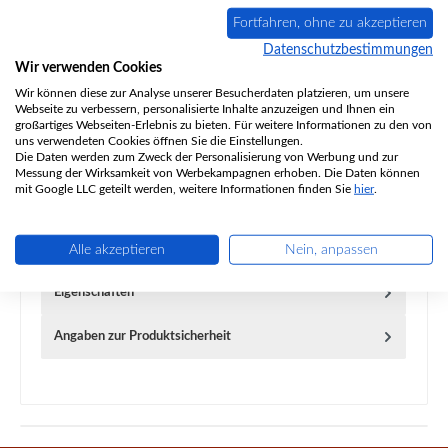
Fortfahren, ohne zu akzeptieren
Zum Merkzettel hinzufügen
Datenschutzbestimmungen
Frage zum Produkt
Wir verwenden Cookies
Wir können diese zur Analyse unserer Besucherdaten platzieren, um unsere
Webseite zu verbessern, personalisierte Inhalte anzuzeigen und Ihnen ein
großartiges Webseiten-Erlebnis zu bieten. Für weitere Informationen zu den von
uns verwendeten Cookies öffnen Sie die Einstellungen.
Die Daten werden zum Zweck der Personalisierung von Werbung und zur
Messung der Wirksamkeit von Werbekampagnen erhoben. Die Daten können
Beschreibung
mit Google LLC geteilt werden, weitere Informationen finden Sie
hier
.
Original Seitenstein links vorne unten für den Kaminofen
Dovre Austroline Der Hersteller hat die Produktion dieses
Alle akzeptieren
Nein, anpassen
Artikels…
Mehr
Eigenschaften
Angaben zur Produktsicherheit