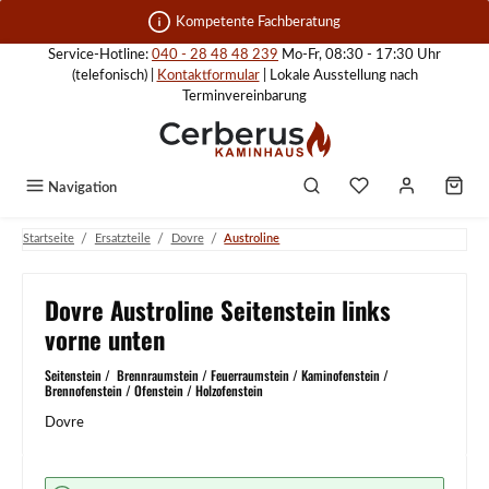
Zum Hauptinhalt springen
Kompetente Fachberatung
Service-Hotline:
040 - 28 48 48 239
Mo-Fr, 08:30 - 17:30 Uhr
(telefonisch) |
Kontaktformular
| Lokale Ausstellung nach
Terminvereinbarung
Navigation
/
/
/
Startseite
Ersatzteile
Dovre
Austroline
Dovre Austroline Seitenstein links
vorne unten
Seitenstein / Brennraumstein / Feuerraumstein / Kaminofenstein /
Brennofenstein / Ofenstein / Holzofenstein
Dovre
Bildergalerie überspringen