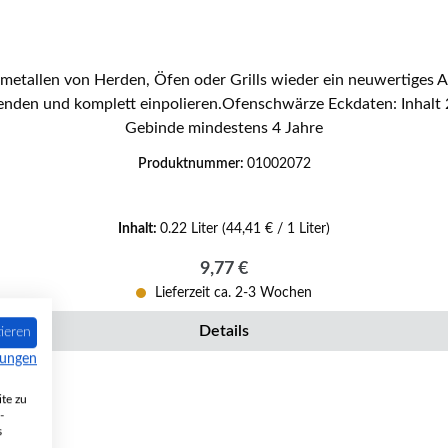
tallen von Herden, Öfen oder Grills wieder ein neuwertiges Au
ren.Ofenschwärze Eckdaten: Inhalt 220 ml Farbe schwarz Haltbarkeit bei geschlossenen
Gebinde mindestens 4 Jahre
Produktnummer:
01002072
Inhalt:
0.22 Liter
(44,41 € / 1 Liter)
Regulärer Preis:
9,77 €
Lieferzeit ca. 2-3 Wochen
Details
ieren
mungen
te zu
-
s