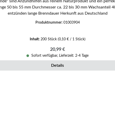
de" sind Anzündhilfen aus reinem Naturprodukt und ein perfek
entzünden lange Brenndauer Herkunft aus Deutschland
Produktnummer:
01003904
Inhalt:
200 Stück
(0,10 € / 1 Stück)
Regulärer Preis:
20,99 €
Sofort verfügbar, Lieferzeit: 2-4 Tage
Details