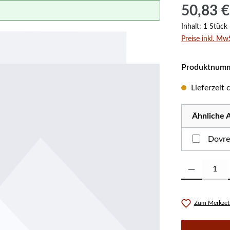
Regulärer Prei
50,83 €
Inhalt:
1 Stück
Preise inkl. Mw
Produktnum
Lieferzeit
Ähnliche A
Dovre
Produkt Anzahl:
Zum Merkzett