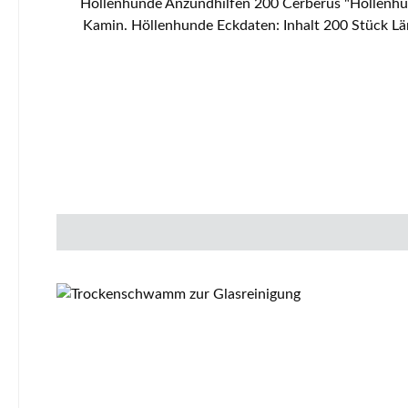
Höllenhunde Anzündhilfen 200 Cerberus "Höllenhun
Kamin. Höllenhunde Eckdaten: Inhalt 200 Stück Länge 50 bis 55 mm Durchmesser ca. 22 bis 30 mm Wachsanteil 40 bis 50 % Holzarten sind Fichte und Kiefer leichtes