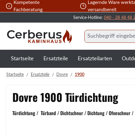
Kompetente
Lagernde Ware werkta
 Hauptinhalt springen
Zur Suche springen
Zur Hauptnavigation springen
Fachberatung
versandbereit
Service-Hotline:
040 - 28 48 48 
Startseite
Ersatzteile
Ersatzteilarten
Outd
/
/
/
Startseite
Ersatzteile
Dovre
1900
Dovre 1900 Türdichtung
Türdichtung / Türband / Dichtschnur / Dichtung / Ofenschnur /