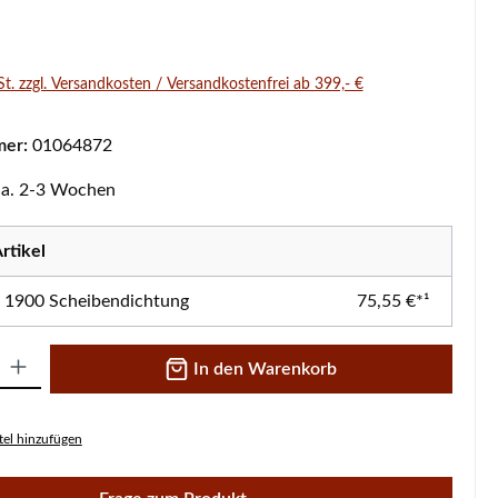
s:
St. zzgl. Versandkosten / Versandkostenfrei ab 399,- €
mer:
01064872
 ca. 2-3 Wochen
rtikel
 1900 Scheibendichtung
75,55 €*¹
 Gib den gewünschten Wert ein oder benutze die Schaltflächen um die A
In den Warenkorb
el hinzufügen