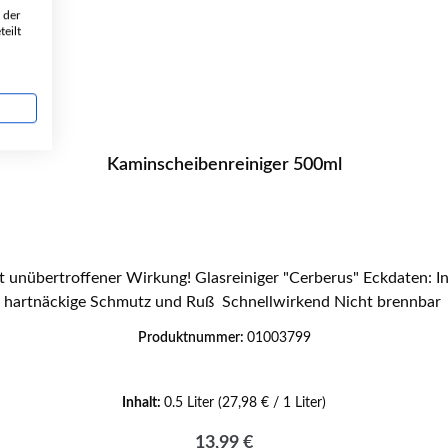
 der
eilt
Kaminscheibenreiniger 500ml
! Glasreiniger "Cerberus" Eckdaten: Inhalt 500 ml Voll biologisch abbaubar Entfernt einfach
hartnäckige Schmutz und Ruß Schnellwirkend Nicht brennbar
Produktnummer:
01003799
Inhalt:
0.5 Liter
(27,98 € / 1 Liter)
Regulärer Preis:
13,99 €