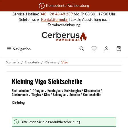
Zum Hauptinhalt springen
Kompetente Fachberatung
Service-Hotline:
040 - 28 48 48 239
Mo-Fr, 08:30 - 17:30 Uhr
(telefonisch) |
Kontaktformular
| Lokale Ausstellung nach
Terminvereinbarung
Navigation
/
/
/
Startseite
Ersatzteile
Kleining
Vigo
Kleining Vigo Sichtscheibe
Sichtscheibe / Ofenglas / Kaminglas / Holzofenglas / Glasscheibe /
Glaskeramik / Türglas / Glas / Schauglas / Scheibe / Kaminscheibe
Kleining
Bildergalerie überspringen
Bitte lesen Sie die Produktbeschreibung.