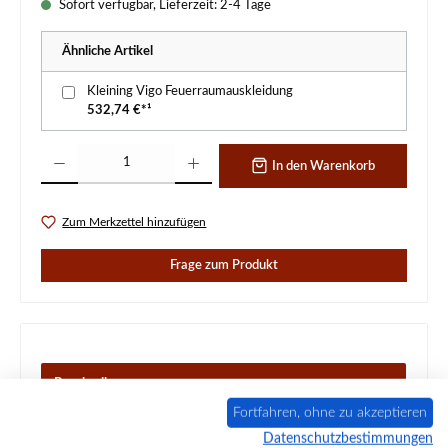
Sofort verfügbar, Lieferzeit: 2-4 Tage
Ähnliche Artikel
Kleining Vigo Feuerraumauskleidung
532,74 €*¹
Produkt Anzahl: Gib den gewünschten Wert ein oder benutze die Schaltflächen um d
In den Warenkorb
Zum Merkzettel hinzufügen
Frage zum Produkt
Beschreibung
Original Sichtscheibe für den Kaminofen Kleining Vigo
Fortfahren, ohne zu akzeptieren
Kleining Vigo Sichtscheibe Eckdaten: Schauglas, Scheibe
Datenschutzbestimmungen