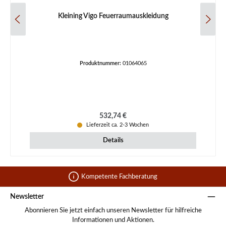
Kleining Vigo Feuerraumauskleidung
Produktnummer:
01064065
Regulärer Preis:
532,74 €
Lieferzeit ca. 2-3 Wochen
Details
Kompetente Fachberatung
Newsletter
Abonnieren Sie jetzt einfach unseren Newsletter für hilfreiche
Informationen und Aktionen.