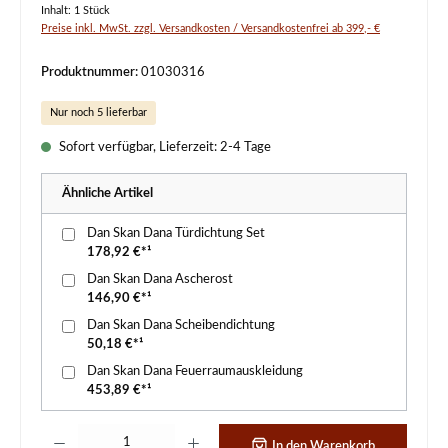
Inhalt:
1 Stück
Preise inkl. MwSt. zzgl. Versandkosten / Versandkostenfrei ab 399,- €
Produktnummer:
01030316
Nur noch 5 lieferbar
Sofort verfügbar, Lieferzeit: 2-4 Tage
Ähnliche Artikel
Dan Skan Dana Türdichtung Set
178,92 €*¹
Dan Skan Dana Ascherost
146,90 €*¹
Dan Skan Dana Scheibendichtung
50,18 €*¹
Dan Skan Dana Feuerraumauskleidung
453,89 €*¹
Produkt Anzahl: Gib den gewünschten Wert ein oder benutze die Schaltflächen um d
In den Warenkorb