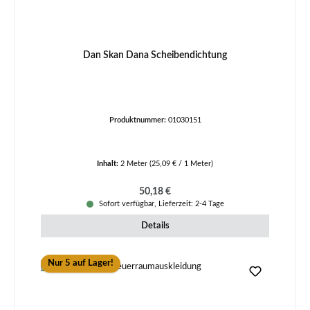
Dan Skan Dana Scheibendichtung
Produktnummer:
01030151
Inhalt:
2 Meter
(25,09 € / 1 Meter)
Regulärer Preis:
50,18 €
Sofort verfügbar, Lieferzeit: 2-4 Tage
Details
Nur 5 auf Lager!