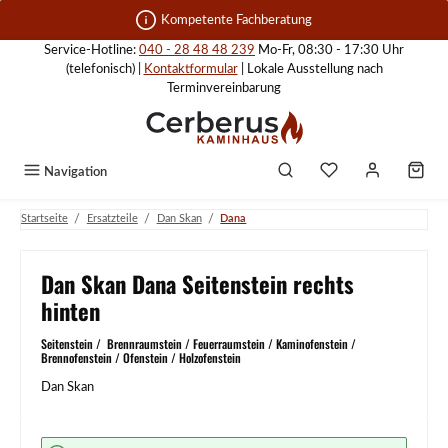
Zum Hauptinhalt springen
Kompetente Fachberatung
Service-Hotline:
040 - 28 48 48 239
Mo-Fr, 08:30 - 17:30 Uhr
(telefonisch) |
Kontaktformular
| Lokale Ausstellung nach
Terminvereinbarung
Navigation
/
/
/
Startseite
Ersatzteile
Dan Skan
Dana
Dan Skan Dana Seitenstein rechts
hinten
Seitenstein / Brennraumstein / Feuerraumstein / Kaminofenstein /
Brennofenstein / Ofenstein / Holzofenstein
Dan Skan
Bildergalerie überspringen